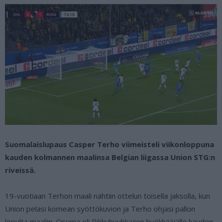
Suomalaislupaus Casper Terho viimeisteli viikonloppuna
kauden kolmannen maalinsa Belgian liigassa Union STG:n
riveissä.
19-vuotiaan Terhon maali nähtiin ottelun toisella jaksolla, kun
Union pelasi komean syöttökuvion ja Terho ohjasi pallon
lopulta maaliin. Osuma oli Pikkuhuuhkajien hyökkääjälle kauden