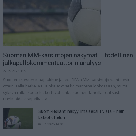
Suomen MM-karsintojen näkymät – todellinen
jalkapallokommentaattorin analyysi
22.09.2025 11:20
Suomen miesten maajoukkue jatkaa FIFA:n MM-karsintoja vaihtelevin
ottein. Tällä hetkellä Huuhkajat ovat kolmantena lohkossaan, mutta
syksyn ratkaisuottelut kertovat, onko suomen faneilla realistista
unelmoida kisapaikasta....
Suomi-Hollanti näkyy ilmaiseksi TV:stä – näin
katsot ottelun
06.06.2025 14:00