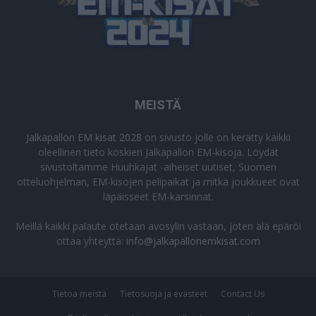
MEISTÄ
Jalkapallon EM kisat 2028
on sivusto jolle on kerätty kaikki
oleellinen tieto koskien Jalkapallon EM-kisoja. Löydät
sivustoltamme Huuhkajat -aiheiset uutiset, Suomen
otteluohjelman, EM-kisojen pelipaikat ja mitkä joukkueet ovat
läpäisseet EM-karsinnat.
Meillä kaikki palaute otetaan avosylin vastaan, joten älä epäröi
ottaa yhteyttä:
info@jalkapallonemkisat.com
Tietoa meistä
Tietosuoja ja evästeet
Contact Us