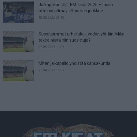
Jalkapallon U21 EM-kisat 2025 – tässä
otteluohjelma ja Suomen joukkue
18.05.2025 09:10
Suosituimmat urheilulajit vedonlyöntiin: Mikä
tekee niistä niin suosittuja?
05.05.2025 11:03
Miten jalkapallo yhdistää kansakuntia
25.04.2025 15:57