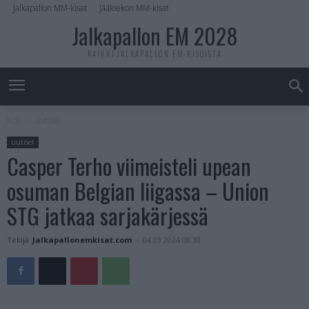
Jalkapallon MM-kisat
Jääkiekon MM-kisat
Jalkapallon EM 2028
KAIKKI JALKAPALLON EM-KISOISTA
Koti
uutiset
uutiset
Casper Terho viimeisteli upean
osuman Belgian liigassa – Union
STG jatkaa sarjakärjessä
Tekijä
Jalkapallonemkisat.com
-
04.03.2024 08:30