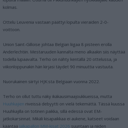
kolmas.
Ottelu Leuvenia vastaan päättyi lopulta vieraiden 2-0-
voittoon.
Union Saint-Gilloise johtaa Belgian liigaa 8 pisteen erolla
Anderlechtiin. Mestaruuden kannalta meno alkaakin siis näyttää
todella lupaavalta. Terho on nähty kentällä 20 ottelussa, ja
viikonloppunakin hän kirjasi täydet 90 minuuttia vastuuta.
Nuorukainen siirtyi HJK:sta Belgiaan vuonna 2022.
Terho on ollut tuttu näky ikäkausimaajoukkueissa, mutta
Huuhkajien
riveissä debyytti on vielä tekemättä. Tässä kuussa
Huuhkajilla on totinen paikka, sillä edessä ovat EM-
jatkokarsinnat. Mikäli kisapaikkaa ei aukene, katseet voidaan
kääntää
Jalkapallon MM-kisat 2026
suuntaan ja niiden