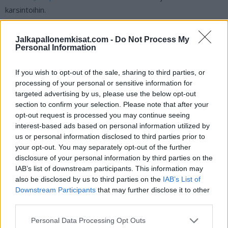
karsintoihin.
Casper Terho viimeisteli komean osuman:
Jalkapallonemkisat.com -
Do Not Process My
Personal Information
https://twitter.com/ElevenBeNL/status/1764065164205179
If you wish to opt-out of the sale, sharing to third parties, or
328
processing of your personal or sensitive information for
targeted advertising by us, please use the below opt-out
section to confirm your selection. Please note that after your
Mikäli video ei näy, voit katsoa sen
X
:ssä.
opt-out request is processed you may continue seeing
interest-based ads based on personal information utilized by
us or personal information disclosed to third parties prior to
your opt-out. You may separately opt-out of the further
disclosure of your personal information by third parties on the
IAB’s list of downstream participants. This information may
also be disclosed by us to third parties on the
IAB’s List of
Downstream Participants
that may further disclose it to other
third parties.
Edellinen artikkeli
Seuraava artikkeli
Personal Data Processing Opt Outs