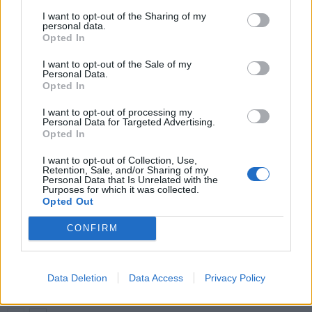
Onni Valakari onnistui
Marcus Forss kovassa
maalinteossa – Pafos eteni
maalivireessä – osui nyt
I want to opt-out of the Sharing of my
personal data.
Kyproksen cupin välieriin
Norwichia vastaan
Opted In
I want to opt-out of the Sale of my
Personal Data.
LIITTYVÄT ARTIKKELIT
LISÄÄ TEKIJÄLTÄ
Opted In
I want to opt-out of processing my
Suomen MM-karsintojen näkymät –
Personal Data for Targeted Advertising.
todellinen jalkapallokommentaattorin
Opted In
analyysi
I want to opt-out of Collection, Use,
Retention, Sale, and/or Sharing of my
Personal Data that Is Unrelated with the
Suomi-Hollanti näkyy ilmaiseksi TV:stä –
Purposes for which it was collected.
näin katsot ottelun
Opted Out
CONFIRM
Jalkapallon U21 EM-kisat 2025 – tässä
otteluohjelma ja Suomen joukkue
Data Deletion
Data Access
Privacy Policy