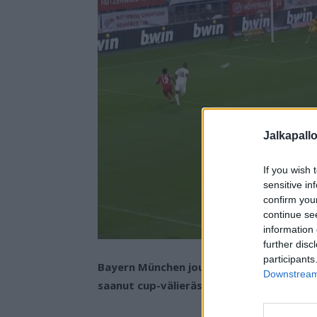
Jalkapall
If you wish 
sensitive in
confirm you
continue se
information 
further disc
participants
Bayern München joutui keskiviikkona tek
Downstream 
saanut cup-välierässä vieraakseen Frankf