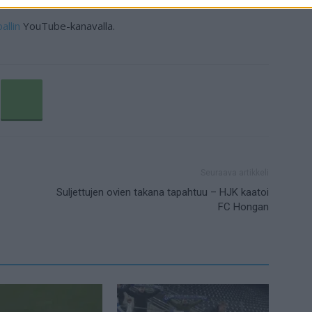
llin
YouTube-kanavalla.
Seuraava artikkeli
Suljettujen ovien takana tapahtuu – HJK kaatoi
FC Hongan