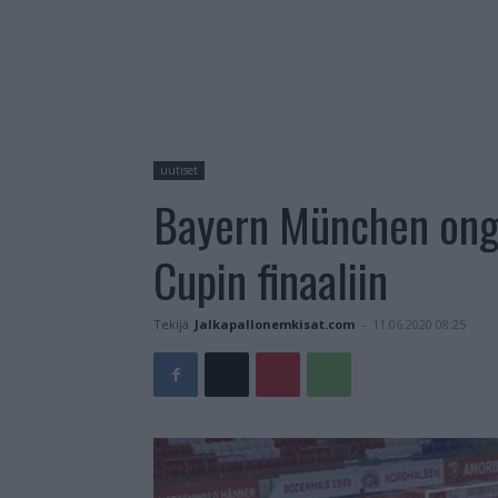
uutiset
Bayern München ong
Cupin finaaliin
Tekijä
Jalkapallonemkisat.com
-
11.06.2020 08:25