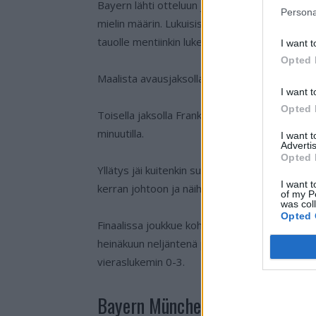
Bayern lähti otteluun jättimäisenä ennakkosuos
Persona
mielin määrin. Lukuisista huippuluokan paikoist
tauolle mentiinkin lukemissa 1-0.
I want t
Opted 
Maalista avausjaksolla vastasi
Ivan Perisic
.
I want t
Opted 
Toisella jaksolla Frankfurt heräsi pelaamaanj 
minuutilla.
I want 
Advertis
Opted 
Yllätys jäi kuitenkin suutariksi, sillä 75. minuuti
I want t
kerran johtoon ja näihin 2-1-lukemiin ottelu m
of my P
was col
Opted 
Finaalissa joukkue kohtaa
Lukas Hradeckyn
ed
heinäkuun neljäntenä päivänä Berliinissä. Om
vieraslukemin 0-3.
Bayern München – Frankfurt | P