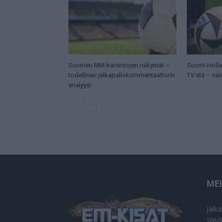
Suomen MM-karsintojen näkymät –
Suomi-Hollan
todellinen jalkapallokommentaattorin
TV:stä – näi
analyysi
ME
Jalk
sivu