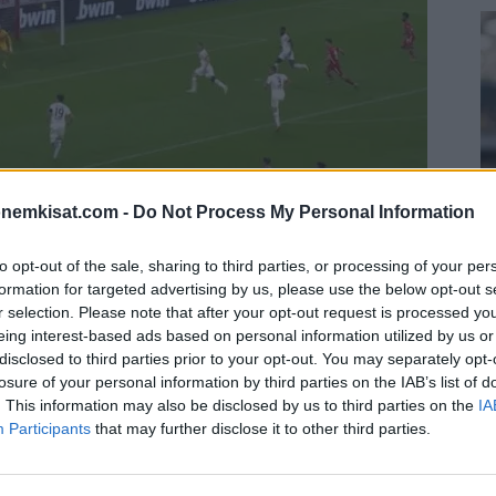
onemkisat.com -
Do Not Process My Personal Information
to opt-out of the sale, sharing to third parties, or processing of your per
formation for targeted advertising by us, please use the below opt-out s
S
r selection. Please note that after your opt-out request is processed y
–
eing interest-based ads based on personal information utilized by us or
j
disclosed to third parties prior to your opt-out. You may separately opt-
losure of your personal information by third parties on the IAB’s list of
a
. This information may also be disclosed by us to third parties on the
IA
emään kotikentällään täyden päivätyön, kun se oli
22
Participants
that may further disclose it to other third parties.
urtin.
Su
ka
ov