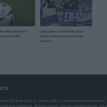
ti näkyy ilmaiseksi
Jalkapallon U21 EM-kisat 2025 –
n katsot ottelun
tässä otteluohjelma ja Suomen
joukkue
ISTÄ
apallon EM kisat 2028
on sivusto jolle on kerätty kaikki oleellinen tiet
stoltamme Huuhkajat -aiheiset uutiset, Suomen otteluohjelman, EM-ki