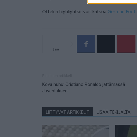
Ottelun highlightsit voit katsoa
German Footba
Jaa
Edellinen artikkeli
Kova huhu: Cristiano Ronaldo jättämässä
Juventuksen
LIITTYVÄT ARTIKKELIT
LISÄÄ TEKIJÄLTÄ