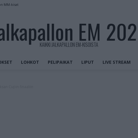
on MM-kisat
alkapallon EM 20
KAIKKI JALKAPALLON EM-KISOISTA
OKSET
LOHKOT
PELIPAIKAT
LIPUT
LIVE STREAM
san Cupin finaaliin