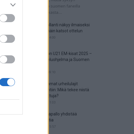
tkaisuottelut kertovat, onko suomen faneilla
alistista unelmoida kisapaikasta....
Suomi-Hollanti näkyy ilmaiseksi
TV:stä – näin katsot ottelun
06.06.2025 14:00
Jalkapallon U21 EM-kisat 2025 –
tässä otteluohjelma ja Suomen
joukkue
18.05.2025 09:10
Suosituimmat urheilulajit
vedonlyöntiin: Mikä tekee niistä
niin suosittuja?
05.05.2025 11:03
Miten jalkapallo yhdistää
kansakuntia
25.04.2025 15:57