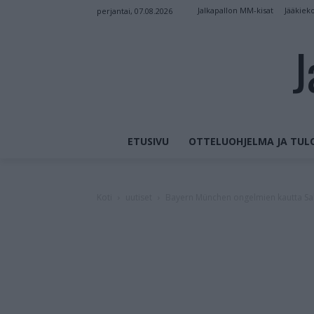
Jalkapallon MM-kisat
Jääkiek
perjantai, 07.08.2026
J
ETUSIVU
OTTELUOHJELMA JA TUL
Koti
uutiset
Bayern München ongelmien kautta Sak