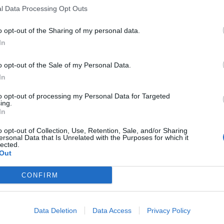
ikkina ja avausjaksolla se hallitsikin kenttätapahtumia
l Data Processing Opt Outs
ra
a huolimatta pallo saatiin vieraiden maaliin vain kerran, ja
re
o opt-out of the Sharing of my personal data.
In
o opt-out of the Sale of my Personal Data.
In
ja
Danny da Costa
tasoittikin ottelun 1–1:een 69.
to opt-out of processing my Personal Data for Targeted
ing.
In
lla
Robert Lewandowski
vei Bayernin uudemman
o opt-out of Collection, Use, Retention, Sale, and/or Sharing
yös päättyi.
ersonal Data that Is Unrelated with the Purposes for which it
lected.
Out
ustaman Bayer Leverkusenin. Ottelu pelataan
assa välierässään Leverkusen kaatoi Saarbruckenin
CONFIRM
Data Deletion
Data Access
Privacy Policy
arhaat palat: