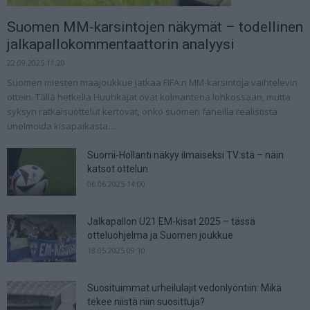
Suomen MM-karsintojen näkymät – todellinen
jalkapallokommentaattorin analyysi
22.09.2025 11:20
Suomen miesten maajoukkue jatkaa FIFA:n MM-karsintoja vaihtelevin
ottein. Tällä hetkellä Huuhkajat ovat kolmantena lohkossaan, mutta
syksyn ratkaisuottelut kertovat, onko suomen faneilla realistista
unelmoida kisapaikasta....
Suomi-Hollanti näkyy ilmaiseksi TV:stä – näin
katsot ottelun
06.06.2025 14:00
Jalkapallon U21 EM-kisat 2025 – tässä
otteluohjelma ja Suomen joukkue
18.05.2025 09:10
Suosituimmat urheilulajit vedonlyöntiin: Mikä
tekee niistä niin suosittuja?