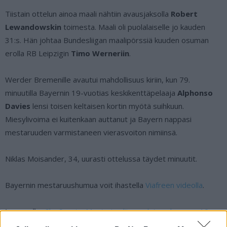
Tiistain ottelun ainoa maali nähtiin avausjaksolla
Robert
Lewandowskin
toimesta. Maali oli puolalaiselle jo kauden
31:s. Hän johtaa Bundesliigan maalipörssiä kuuden osuman
erolla RB Leipzigin
Timo Werneriin
.
Werder Bremenille avautui mahdollisuus kiriin, kun 79.
minuutilla Bayernin 19-vuotias keskikenttäpelaaja
Alphonso
Davies
lensi toisen keltaisen kortin myötä suihkuun.
Miesylivoima ei kuitenkaan auttanut ja Bayern nappasi
mestaruuden varmistaneen vierasvoiton nimiinsä.
Niklas Moisander, 34, uurasti ottelussa täydet minuutit.
Bayernin mestaruushumua voit ihastella
Viafreen videolla
.
Lue myös:
Sky Sports: Mestarien liiga pelataan loppuun 12
päivän turnauksena