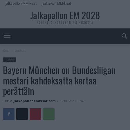
Jalkapallon MM-kisat
Jääkiekon MM-kisat
Jalkapallon EM 2028
KAIKKI JALKAPALLON EM-KISOISTA
Koti
uutiset
uutiset
Bayern München on Bundesliigan
mestari kahdeksatta kertaa
perättäin
Tekijä
Jalkapallonemkisat.com
-
17.06.2020 06:47