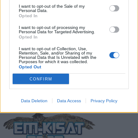
I want to opt-out of the Sale of my
Suomen MM-karsintojen näkymät –
Personal Data.
todellinen jalkapallokommentaattorin
Opted In
analyysi
I want to opt-out of processing my
Personal Data for Targeted Advertising.
Suomi-Hollanti näkyy ilmaiseksi TV:stä –
Opted In
näin katsot ottelun
I want to opt-out of Collection, Use,
Retention, Sale, and/or Sharing of my
Personal Data that Is Unrelated with the
Purposes for which it was collected.
Jalkapallon U21 EM-kisat 2025 – tässä
Opted Out
otteluohjelma ja Suomen joukkue
CONFIRM
Data Deletion
Data Access
Privacy Policy