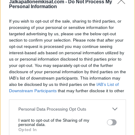
Jalkapallonemkisat.com -
Do Not Process My
Personal Information
If you wish to opt-out of the sale, sharing to third parties, or
processing of your personal or sensitive information for
targeted advertising by us, please use the below opt-out
section to confirm your selection. Please note that after your
opt-out request is processed you may continue seeing
interest-based ads based on personal information utilized by
us or personal information disclosed to third parties prior to
your opt-out. You may separately opt-out of the further
disclosure of your personal information by third parties on the
IAB’s list of downstream participants. This information may
Edellinen artikkeli
Seuraava artikkeli
also be disclosed by us to third parties on the
IAB’s List of
BBC: Keskustelut fanien
Jalkapallon Suomen Cupissa
Downstream Participants
that may further disclose it to other
päästämisestä Valioliiga-
pelattiin neljännesvälieriä –
third parties.
katsomoihin aloitettu
nämä joukkueet selvisivät
jatkoon!
Personal Data Processing Opt Outs
I want to opt-out of the Sharing of my
personal data.
LIITTYVÄT ARTIKKELIT
LISÄÄ TEKIJÄLTÄ
Opted In