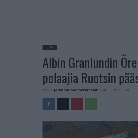
uutiset
Albin Granlundin Öreb
pelaajia Ruotsin pää
Tekijä
Jalkapallonemkisat.com
-
06.07.2020 16:38