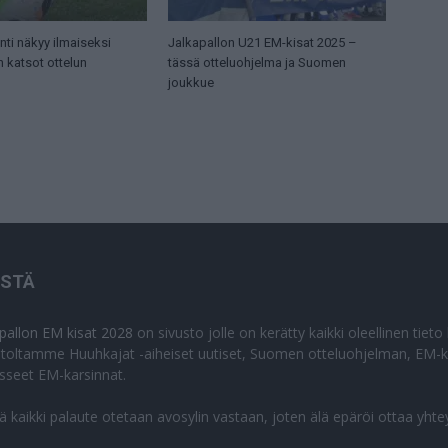
ti näkyy ilmaiseksi
Jalkapallon U21 EM-kisat 2025 –
n katsot ottelun
tässä otteluohjelma ja Suomen
joukkue
ISTÄ
apallon EM kisat 2028
on sivusto jolle on kerätty kaikki oleellinen tiet
stoltamme Huuhkajat -aiheiset uutiset, Suomen otteluohjelman, EM-ki
isseet EM-karsinnat.
lä kaikki palaute otetaan avosylin vastaan, joten älä epäröi ottaa yhte