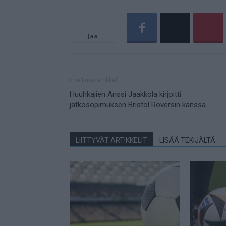
Jaa
Edellinen artikkeli
Huuhkajien Anssi Jaakkola kirjoitti
jatkosopimuksen Bristol Roversin kanssa
LIITTYVÄT ARTIKKELIT
LISÄÄ TEKIJÄLTÄ