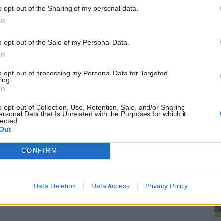
ua.
o opt-out of the Sharing of my personal data.
ra
re
In
kes Allehanda -lehdelle
, että neljä tai viisi pelaajaa oli
o opt-out of the Sale of my Personal Data.
In
milleen, joten on sanomattakin selvää, ettei kyseisiä
to opt-out of processing my Personal Data for Targeted
rebrota saattaakin nyt odottaa rangaistus varotoimien
ing.
In
o opt-out of Collection, Use, Retention, Sale, and/or Sharing
ersonal Data that Is Unrelated with the Purposes for which it
anoi uutistoimisto TT:lle, että Örebro oli ennen ottelua
lected.
Out
n lisäsi, ettei olisi päästänyt pelaajia stadionille, jos
CONFIRM
Data Deletion
Data Access
Privacy Policy