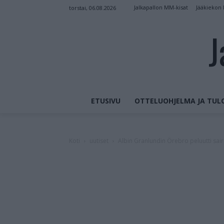
Jalkapallon MM-kisat
Jääkiekon
torstai, 06.08.2026
J
ETUSIVU
OTTELUOHJELMA JA TUL
Koti
uutiset
Albin Granlundin Örebro peluutti sair