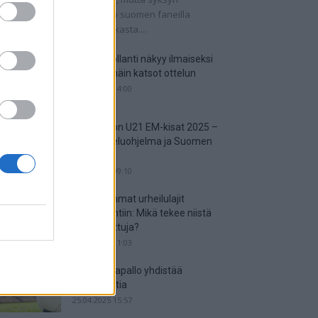
tkaisuottelut kertovat, onko suomen faneilla
alistista unelmoida kisapaikasta....
Suomi-Hollanti näkyy ilmaiseksi
TV:stä – näin katsot ottelun
06.06.2025 14:00
Jalkapallon U21 EM-kisat 2025 –
tässä otteluohjelma ja Suomen
joukkue
18.05.2025 09:10
Suosituimmat urheilulajit
vedonlyöntiin: Mikä tekee niistä
niin suosittuja?
05.05.2025 11:03
Miten jalkapallo yhdistää
kansakuntia
25.04.2025 15:57