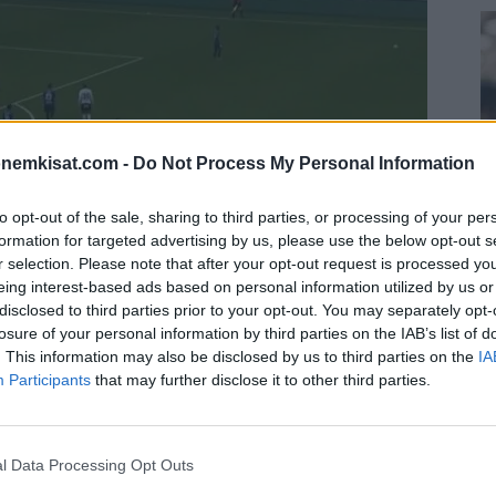
onemkisat.com -
Do Not Process My Personal Information
to opt-out of the sale, sharing to third parties, or processing of your per
formation for targeted advertising by us, please use the below opt-out s
r selection. Please note that after your opt-out request is processed y
eing interest-based ads based on personal information utilized by us or
S
disclosed to third parties prior to your opt-out. You may separately opt-
–
losure of your personal information by third parties on the IAB’s list of
j
. This information may also be disclosed by us to third parties on the
IA
Participants
that may further disclose it to other third parties.
a
dustama Örebro on joutunut todella
a, Allsvenskanissa.
22
Su
l Data Processing Opt Outs
ka
 viikonloppuna Siriusta vastaan useampia pelaajia, jotka
ov