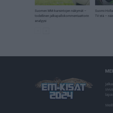
Suomen MM-karsintojen näkymät –
Suomi-Hollan
todellinen jalkapallokommentaattorin
TV:stä – näi
analyysi
ME
Jalk
sivu
läpä
Meil