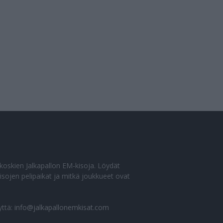
o koskien Jalkapallon EM-kisoja. Löydät
sojen pelipaikat ja mitkä joukkueet ovat
yttä:
info@jalkapallonemkisat.com