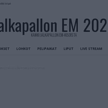
 MM-kisat
alkapallon EM 20
KAIKKI JALKAPALLON EM-KISOISTA
OKSET
LOHKOT
PELIPAIKAT
LIPUT
LIVE STREAM
aita pelaajia Ruotsin pääsarjassa