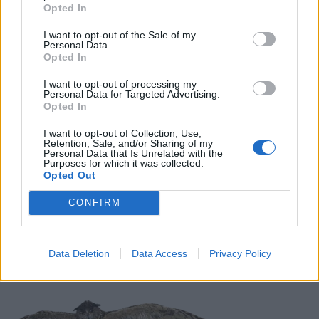
Opted In
LIITTYVÄT ARTIKKELIT
LISÄÄ TEKIJÄLTÄ
I want to opt-out of the Sale of my
Personal Data.
Suomen MM-karsintojen näkymät –
Opted In
todellinen jalkapallokommentaattorin
I want to opt-out of processing my
analyysi
Personal Data for Targeted Advertising.
Opted In
Suomi-Hollanti näkyy ilmaiseksi TV:stä –
I want to opt-out of Collection, Use,
näin katsot ottelun
Retention, Sale, and/or Sharing of my
Personal Data that Is Unrelated with the
Purposes for which it was collected.
Opted Out
Jalkapallon U21 EM-kisat 2025 – tässä
CONFIRM
otteluohjelma ja Suomen joukkue
Data Deletion
Data Access
Privacy Policy