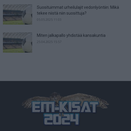
Suosituimmat urheilulajit vedonlyöntiin: Mikä
tekee niistä niin suosittuja?
05.05.2025 11:03
Miten jalkapallo yhdistää kansakuntia
25.04.2025 15:57