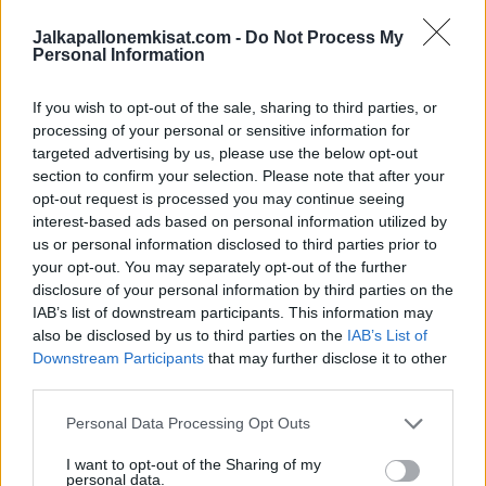
Veikkausliigan some-preesens on jo tovin aikaa ollut
Jalkapallonemkisat.com -
Do Not Process My
paranemaan päin. Nähtäväksi jää, mitä kaikkea tämä yhteistyö
Personal Information
tuokaan tullessaan.
If you wish to opt-out of the sale, sharing to third parties, or
Veikkausiiga-kausi käynnistyy 10.4
. Katso sarjan
otteluohjelma
processing of your personal or sensitive information for
targeted advertising by us, please use the below opt-out
täältä
.
section to confirm your selection. Please note that after your
opt-out request is processed you may continue seeing
interest-based ads based on personal information utilized by
us or personal information disclosed to third parties prior to
your opt-out. You may separately opt-out of the further
disclosure of your personal information by third parties on the
IAB’s list of downstream participants. This information may
also be disclosed by us to third parties on the
IAB’s List of
Downstream Participants
that may further disclose it to other
third parties.
Edellinen artikkeli
Seuraava artikkeli
La Liga tänään: jatkuuko Atletico
Akseli Pelvas lopettaa komean
Personal Data Processing Opt Outs
Madridin hurja voittoputki?
peliuransa
I want to opt-out of the Sharing of my
personal data.