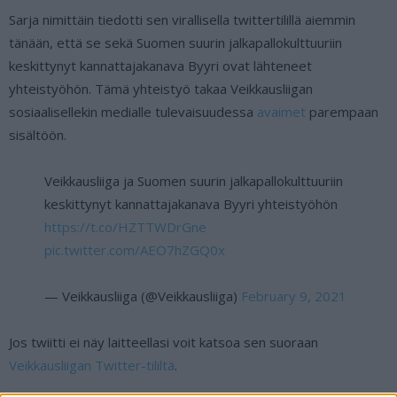
Sarja nimittäin tiedotti sen virallisella twittertilillä aiemmin
tänään, että se sekä Suomen suurin jalkapallokulttuuriin
keskittynyt kannattajakanava Byyri ovat lähteneet
yhteistyöhön. Tämä yhteistyö takaa Veikkausliigan
sosiaalisellekin medialle tulevaisuudessa
avaimet
parempaan
sisältöön.
Veikkausliiga ja Suomen suurin jalkapallokulttuuriin
keskittynyt kannattajakanava Byyri yhteistyöhön
https://t.co/HZTTWDrGne
pic.twitter.com/AEO7hZGQ0x
— Veikkausliiga (@Veikkausliiga)
February 9, 2021
Jos twiitti ei näy laitteellasi voit katsoa sen suoraan
Veikkausliigan Twitter-tililtä
.