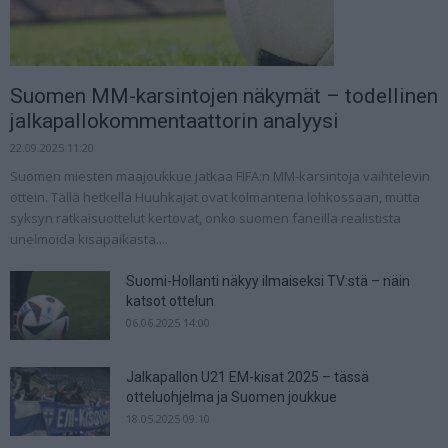
Suomen MM-karsintojen näkymät – todellinen
jalkapallokommentaattorin analyysi
22.09.2025 11:20
Suomen miesten maajoukkue jatkaa FIFA:n MM-karsintoja vaihtelevin
ottein. Tällä hetkellä Huuhkajat ovat kolmantena lohkossaan, mutta
syksyn ratkaisuottelut kertovat, onko suomen faneilla realistista
unelmoida kisapaikasta....
Suomi-Hollanti näkyy ilmaiseksi TV:stä – näin
katsot ottelun
06.06.2025 14:00
Jalkapallon U21 EM-kisat 2025 – tässä
otteluohjelma ja Suomen joukkue
18.05.2025 09:10