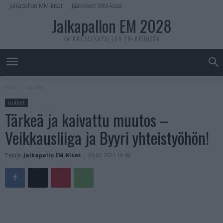
Jalkapallon MM-kisat
Jääkiekon MM-kisat
Jalkapallon EM 2028
KAIKKI JALKAPALLON EM-KISOISTA
Koti
uutiset
uutiset
Tärkeä ja kaivattu muutos –
Veikkausliiga ja Byyri yhteistyöhön!
Tekijä
Jalkapallo EM-Kisat
-
09.02.2021 19:48