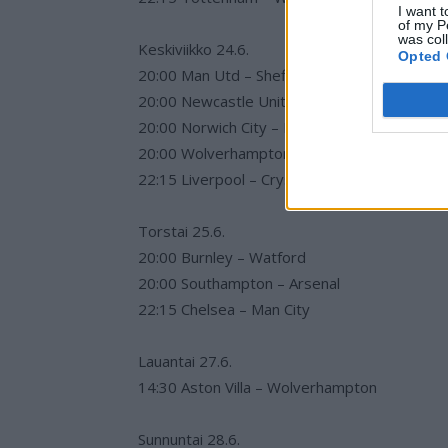
I want t
of my P
was col
Keskiviikko 24.6.
Opted 
20:00 Man Utd – Sheffield Utd
20:00 Newcastle United – Aston Villa
20:00 Norwich City – Everton
20:00 Wolverhampton – Bournemouth
22:15 Liverpool – Crystal Palace
Torstai 25.6.
20:00 Burnley – Watford
20:00 Southampton – Arsenal
22:15 Chelsea – Man City
Lauantai 27.6.
14:30 Aston Villa – Wolverhampton
Sunnuntai 28.6.