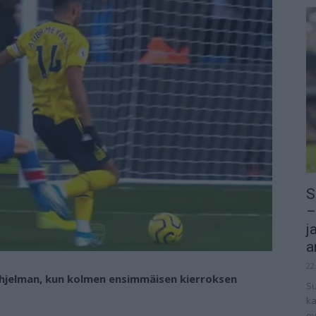
S
–
j
a
22
luohjelman, kun kolmen ensimmäisen kierroksen
Su
ka
ov