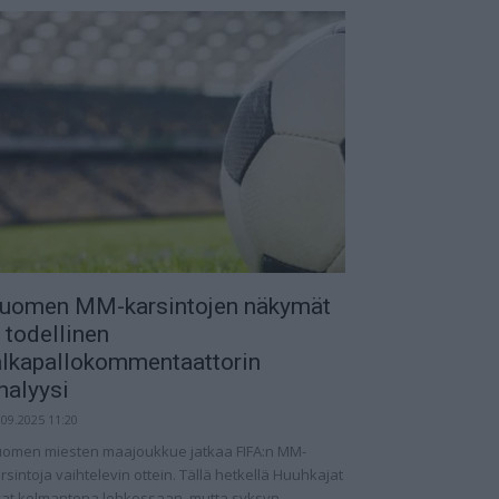
uomen MM-karsintojen näkymät
 todellinen
alkapallokommentaattorin
nalyysi
.09.2025 11:20
omen miesten maajoukkue jatkaa FIFA:n MM-
rsintoja vaihtelevin ottein. Tällä hetkellä Huuhkajat
at kolmantena lohkossaan, mutta syksyn