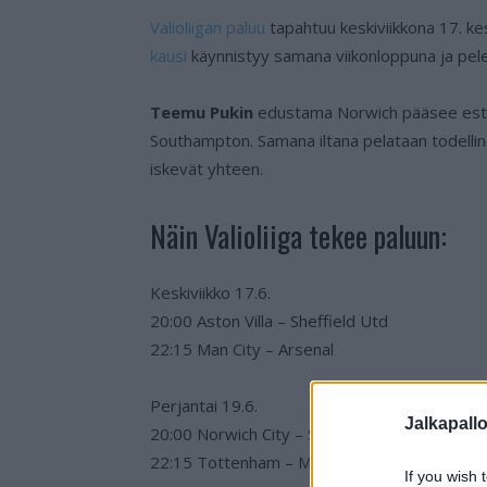
Valioliigan paluu
tapahtuu keskiviikkona 17. ke
kausi
käynnistyy samana viikonloppuna ja pele
Teemu Pukin
edustama Norwich pääsee estrad
Southampton. Samana iltana pelataan todelli
iskevät yhteen.
Näin Valioliiga tekee paluun:
Keskiviikko 17.6.
20:00 Aston Villa – Sheffield Utd
22:15 Man City – Arsenal
Perjantai 19.6.
Jalkapall
20:00 Norwich City – Southampton
22:15 Tottenham – Man Utd
If you wish 