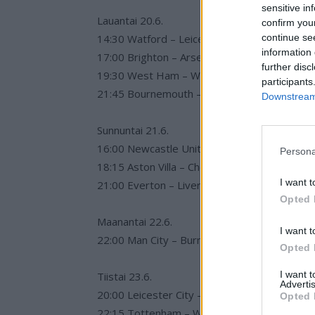
sensitive in
Lauantai 20.6.
confirm you
continue se
14:30 Watford – Leicester City
information 
17:00 Brighton – Arsenal
further disc
19:30 West Ham – Wolverhampton
participants
21:45 Bournemouth – Crystal Palace
Downstream 
Sunnuntai 21.6.
16:00 Newcastle United – Sheffield Utd
Persona
18:15 Aston Villa – Chelsea
I want t
21:00 Everton – Liverpool
Opted 
Maanantai 22.6.
I want t
22:00 Man City – Burnley
Opted 
I want 
Tiistai 23.6.
Advertis
20:00 Leicester City – Brighton
Opted 
22:15 Tottenham – West Ham