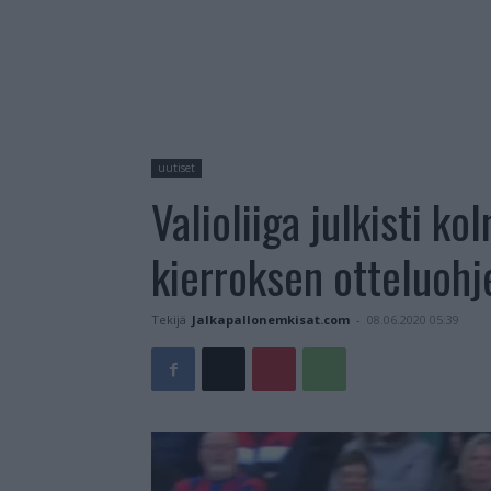
uutiset
Valioliiga julkisti 
kierroksen otteluoh
Tekijä
Jalkapallonemkisat.com
-
08.06.2020 05:39