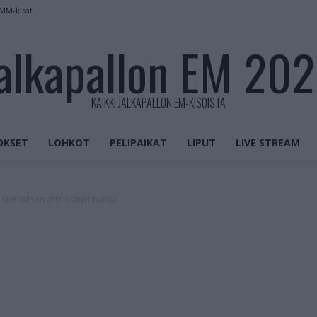
 MM-kisat
alkapallon EM 20
KAIKKI JALKAPALLON EM-KISOISTA
OKSET
LOHKOT
PELIPAIKAT
LIPUT
LIVE STREAM
n kierroksen otteluohjelmansa