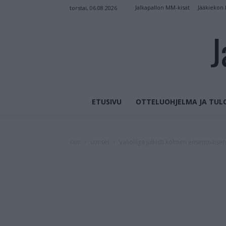
Jalkapallon MM-kisat
Jääkiekon
torstai, 06.08.2026
J
ETUSIVU
OTTELUOHJELMA JA TUL
Koti
uutiset
Valioliiga julkisti kolmen ensimmäise