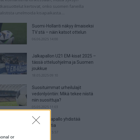
tkaisuottelut kertovat, onko suomen faneilla
alistista unelmoida kisapaikasta....
Suomi-Hollanti näkyy ilmaiseksi
TV:stä – näin katsot ottelun
06.06.2025 14:00
Jalkapallon U21 EM-kisat 2025 –
tässä otteluohjelma ja Suomen
joukkue
18.05.2025 09:10
Suosituimmat urheilulajit
vedonlyöntiin: Mikä tekee niistä
niin suosittuja?
05.05.2025 11:03
Miten jalkapallo yhdistää
kansakuntia
25.04.2025 15:57
sonal or