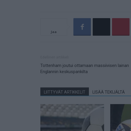
Jaa
Edellinen artikkeli
Tottenham joutui ottamaan massiivisen lainan
Englannin keskuspankilta
LIITTYVÄT ARTIKKELIT
LISÄÄ TEKIJÄLTÄ