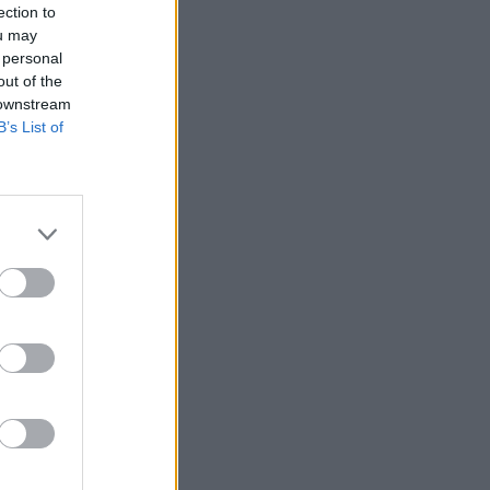
ection to
ou may
 personal
out of the
 downstream
B’s List of