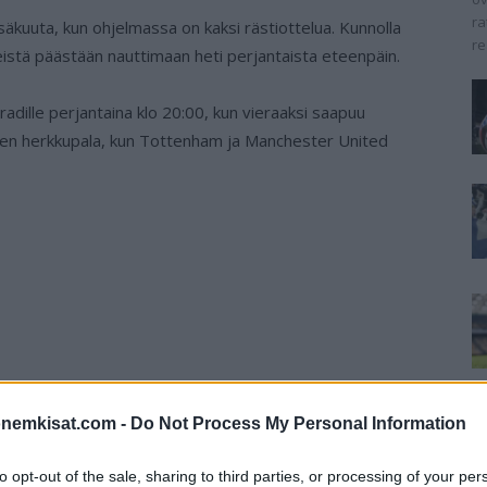
ra
säkuuta, kun ohjelmassa on kaksi rästiottelua. Kunnolla
re
istä päästään nauttimaan heti perjantaista eteenpäin.
ille perjantaina klo 20:00, kun vieraaksi saapuu
nen herkkupala, kun Tottenham ja Manchester United
onemkisat.com -
Do Not Process My Personal Information
to opt-out of the sale, sharing to third parties, or processing of your per