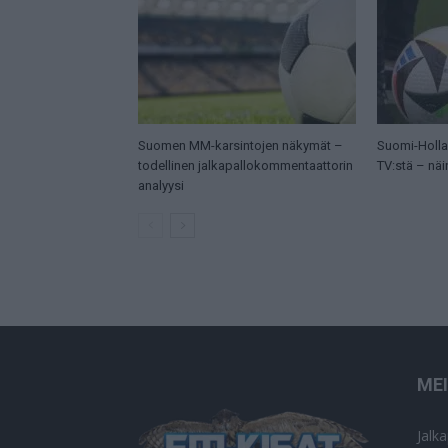
Suomen MM-karsintojen näkymät –
Suomi-Hollan
todellinen jalkapallokommentaattorin
TV:stä – näi
analyysi
ME
Jalk