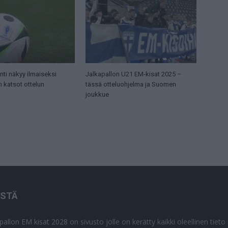
ti näkyy ilmaiseksi
Jalkapallon U21 EM-kisat 2025 –
n katsot ottelun
tässä otteluohjelma ja Suomen
joukkue
ISTÄ
apallon EM kisat 2028
on sivusto jolle on kerätty kaikki oleellinen tiet