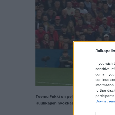
Jalkapall
If you wish 
sensitive in
confirm you
continue se
information 
further disc
participants
Teemu Pukki on pelannut Norwichin riveis
Downstream 
Huuhkajien hyökkääjä on paukuttanut to