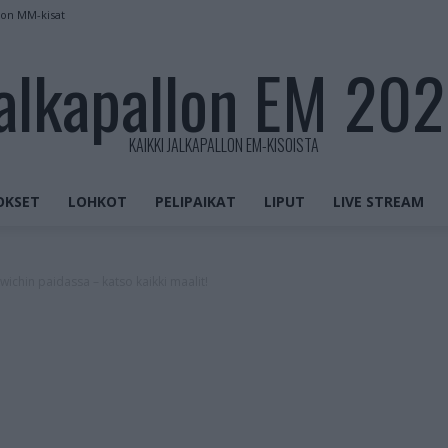
kon MM-kisat
alkapallon EM 20
KAIKKI JALKAPALLON EM-KISOISTA
OKSET
LOHKOT
PELIPAIKAT
LIPUT
LIVE STREAM
ichin paidassa – katso kaikki maalit!