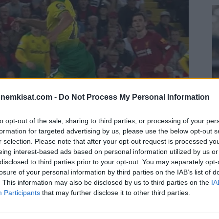
onemkisat.com -
Do Not Process My Personal Information
to opt-out of the sale, sharing to third parties, or processing of your per
formation for targeted advertising by us, please use the below opt-out s
S
r selection. Please note that after your opt-out request is processed y
–
eing interest-based ads based on personal information utilized by us or
j
disclosed to third parties prior to your opt-out. You may separately opt-
a
losure of your personal information by third parties on the IAB’s list of
. This information may also be disclosed by us to third parties on the
IA
sä 100 ottelua. Maaleja näissä otteluissa
22
Participants
that may further disclose it to other third parties.
della kunnioitettavat 50.
Su
ka
ov