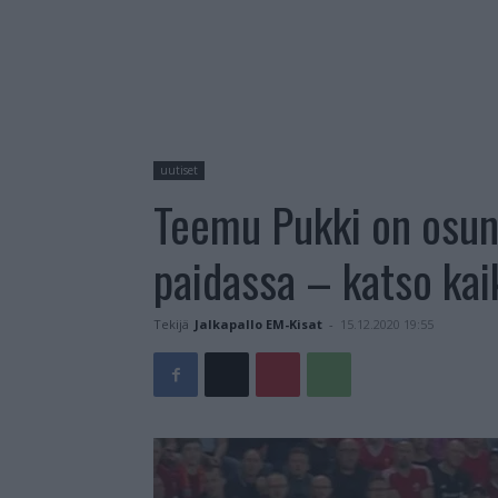
uutiset
Teemu Pukki on osun
paidassa – katso kaik
Tekijä
Jalkapallo EM-Kisat
-
15.12.2020 19:55