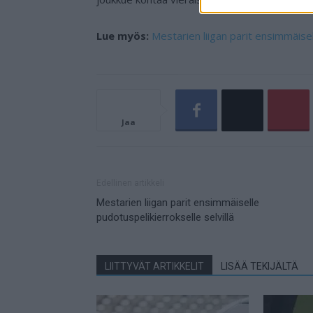
Lue myös:
Mestarien liigan parit ensimmäisel
Jaa
Edellinen artikkeli
Mestarien liigan parit ensimmäiselle
pudotuspelikierrokselle selvillä
LIITTYVÄT ARTIKKELIT
LISÄÄ TEKIJÄLTÄ