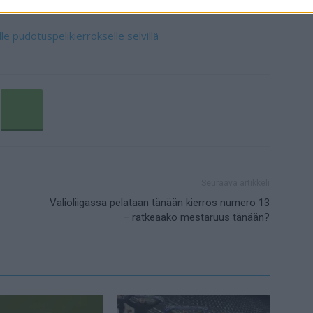
le pudotuspelikierrokselle selvillä
Seuraava artikkeli
Valioliigassa pelataan tänään kierros numero 13
– ratkeaako mestaruus tänään?