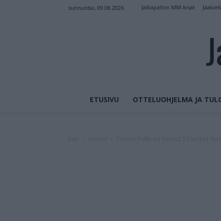
Jalkapallon MM-kisat
Jääkie
sunnuntai, 09.08.2026
J
ETUSIVU
OTTELUOHJELMA JA TUL
Koti
uutiset
Teemu Pukki on osunut 50 kertaa Norw