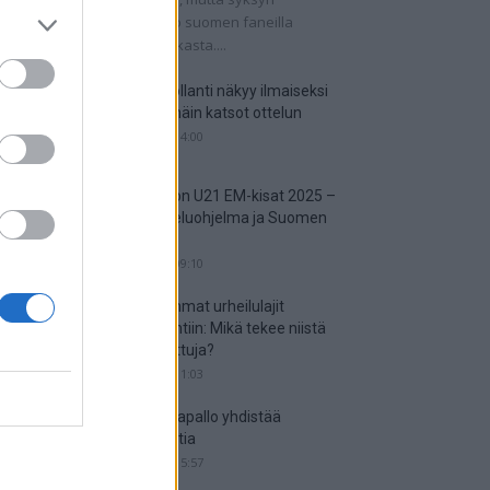
tkaisuottelut kertovat, onko suomen faneilla
alistista unelmoida kisapaikasta....
Suomi-Hollanti näkyy ilmaiseksi
TV:stä – näin katsot ottelun
06.06.2025 14:00
Jalkapallon U21 EM-kisat 2025 –
tässä otteluohjelma ja Suomen
joukkue
18.05.2025 09:10
Suosituimmat urheilulajit
vedonlyöntiin: Mikä tekee niistä
niin suosittuja?
05.05.2025 11:03
Miten jalkapallo yhdistää
kansakuntia
25.04.2025 15:57