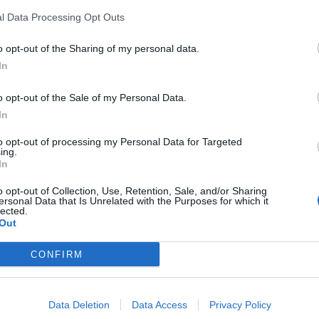
, jonka myötä Huuhkajien hyökkääjälle merkittiin maalit
ra
l Data Processing Opt Outs
re
o opt-out of the Sharing of my personal data.
an verkkoon kahdella eri sarjatasolla – Championshipissä
In
o opt-out of the Sale of my Personal Data.
n riveissä:
In
to opt-out of processing my Personal Data for Targeted
CFC
! 🐐
ing.
In
itter.com/NKW5h5cBKR
o opt-out of Collection, Use, Retention, Sale, and/or Sharing
ersonal Data that Is Unrelated with the Purposes for which it
lected.
Out
ecember 14, 2020
CONFIRM
ältä
.
essa seuraavan kerran huomenna keskiviikkona, kun
Data Deletion
Data Access
Privacy Policy