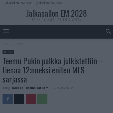
Jalkapallon MM-kisat
Jääkiekon MM-kisat
Jalkapallon EM 2028
KAIKKI JALKAPALLON EM-KISOISTA
Koti
uutiset
uutiset
Teemu Pukin palkka julkistettiin –
tienaa 12:nneksi eniten MLS-
sarjassa
Tekijä
Jalkapallonemkisat.com
-
19.10.2023 10:54