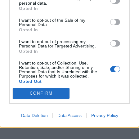
personal data.
Opted In
LIITTYVÄT ARTIKKELIT
LISÄÄ TEKIJÄLTÄ
I want to opt-out of the Sale of my
Personal Data.
Opted In
Suomen MM-karsintojen näkymät –
todellinen jalkapallokommentaattorin
I want to opt-out of processing my
Personal Data for Targeted Advertising.
analyysi
Opted In
I want to opt-out of Collection, Use,
Suomi-Hollanti näkyy ilmaiseksi TV:stä –
Retention, Sale, and/or Sharing of my
näin katsot ottelun
Personal Data that Is Unrelated with the
Purposes for which it was collected.
Opted Out
CONFIRM
Jalkapallon U21 EM-kisat 2025 – tässä
otteluohjelma ja Suomen joukkue
Data Deletion
Data Access
Privacy Policy