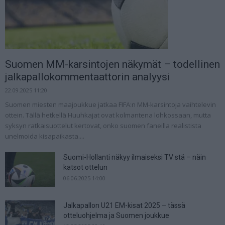
Suomen MM-karsintojen näkymät – todellinen
jalkapallokommentaattorin analyysi
22.09.2025 11:20
Suomen miesten maajoukkue jatkaa FIFA:n MM-karsintoja vaihtelevin
ottein. Tällä hetkellä Huuhkajat ovat kolmantena lohkossaan, mutta
syksyn ratkaisuottelut kertovat, onko suomen faneilla realistista
unelmoida kisapaikasta....
Suomi-Hollanti näkyy ilmaiseksi TV:stä – näin
katsot ottelun
06.06.2025 14:00
Jalkapallon U21 EM-kisat 2025 – tässä
otteluohjelma ja Suomen joukkue