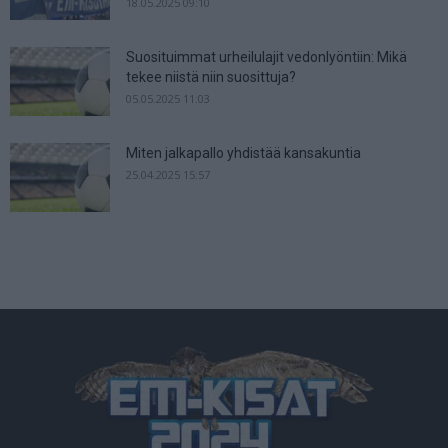
18.05.2025 09:10
Suosituimmat urheilulajit vedonlyöntiin: Mikä
tekee niistä niin suosittuja?
05.05.2025 11:03
Miten jalkapallo yhdistää kansakuntia
25.04.2025 15:57