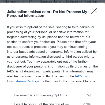
jolle maksetaan 15,4 miljoonaa dollaria. Kolmanneksi eniten
kuittaa Chicago Firen sveitsiläislaituri
Xherdan Shaqiri
, jonka
Jalkapallonemkisat.com -
Do Not Process My
tienestit ovat noin 8,2 miljoonaa dollaria.
Personal Information
Lue myös:
Huuhkajille shokkitappio Kazakstania vastaan –
If you wish to opt-out of the sale, sharing to third parties, or
toive kisapaikasta lepää nyt jatkokarsinnassa
processing of your personal or sensitive information for
targeted advertising by us, please use the below opt-out
section to confirm your selection. Please note that after your
opt-out request is processed you may continue seeing
interest-based ads based on personal information utilized by
us or personal information disclosed to third parties prior to
your opt-out. You may separately opt-out of the further
disclosure of your personal information by third parties on the
IAB’s list of downstream participants. This information may
also be disclosed by us to third parties on the
IAB’s List of
Downstream Participants
that may further disclose it to other
Edellinen artikkeli
Seuraava artikkeli
third parties.
Huuhkajille shokkitappio
Jalkapallon EM-karsinnat
Kazakstania vastaan – toive
lähestyvät loppuaan – nämä
Personal Data Processing Opt Outs
kisapaikasta lepää nyt
maat ovat kisapaikkansa jo
jatkokarsinnassa
lunastaneet
I want to opt-out of the Sharing of my