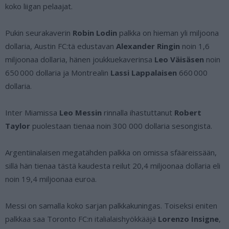
koko liigan pelaajat.
Pukin seurakaverin
Robin Lodin
palkka on hieman yli miljoona
dollaria, Austin FC:tä edustavan
Alexander Ringin
noin 1,6
miljoonaa dollaria, hänen joukkuekaverinsa
Leo Väisäsen
noin
650 000 dollaria ja Montrealin
Lassi Lappalaisen
660 000
dollaria.
Inter Miamissa
Leo Messin
rinnalla ihastuttanut
Robert
Taylor
puolestaan tienaa noin 300 000 dollaria sesongista.
Argentiinalaisen megatähden palkka on omissa sfääreissään,
sillä hän tienaa tästä kaudesta reilut 20,4 miljoonaa dollaria eli
noin 19,4 miljoonaa euroa.
Messi on samalla koko sarjan palkkakuningas. Toiseksi eniten
palkkaa saa Toronto FC:n italialaishyökkääjä
Lorenzo Insigne
,