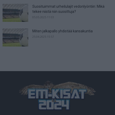
Suosituimmat urheilulajit vedonlyöntiin: Mikä
tekee niistä niin suosittuja?
05.05.2025 11:03
Miten jalkapallo yhdistää kansakuntia
25.04.2025 15:57