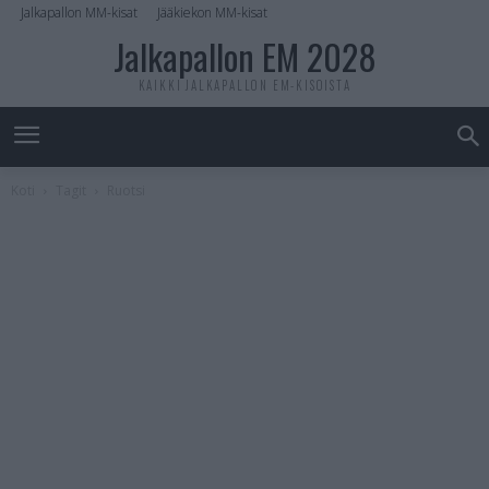
Jalkapallon MM-kisat
Jääkiekon MM-kisat
Jalkapallon EM 2028
KAIKKI JALKAPALLON EM-KISOISTA
Koti
Tagit
Ruotsi