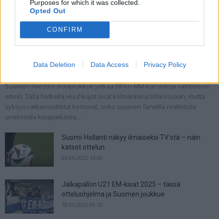
Purposes for which it was collected.
Opted Out
CONFIRM
Suomen MM-karsintojen näkymät – todellinen
jalkapallokommentaattorin analyysi
Data Deletion
Data Access
Privacy Policy
22.09.2025 11:20
Suomen miesten maajoukkue jatkaa FIFA:n MM-karsintoja vaihtelevin
ottein. Tällä hetkellä Huuhkajat ovat kolmantena lohkossaan, mutta
syksyn ratkaisuottelut kertovat, onko suomen faneilla realistista
unelmoida kisapaikasta....
Suomi-Hollanti näkyy ilmaiseksi TV:stä – näin
katsot ottelun
06.06.2025 14:00
Jalkapallon U21 EM-kisat 2025 – tässä
otteluohjelma ja Suomen joukkue
18.05.2025 09:10