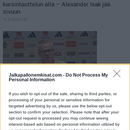
karsintaottelun alla – Alexander Isak jää
sivuun
10.10.2023 07:37
Jalkapallonemkisat.com -
Do Not Process My
Personal Information
Ruotsin liitolta raju linjaus: Joukkue EM-
kisoihin tai päävalmentaja Janne Andersson
If you wish to opt-out of the sale, sharing to third parties, or
saa...
processing of your personal or sensitive information for
targeted advertising by us, please use the below opt-out
02.10.2023 18:54
section to confirm your selection. Please note that after your
opt-out request is processed you may continue seeing
interest-based ads based on personal information utilized by