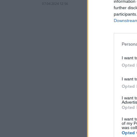
information 
07.04.2024 12:56
further disc
participants
Downstream 
Persona
I want t
Opted 
I want t
Opted 
I want 
Advertis
Opted 
I want t
of my P
was col
Opted 