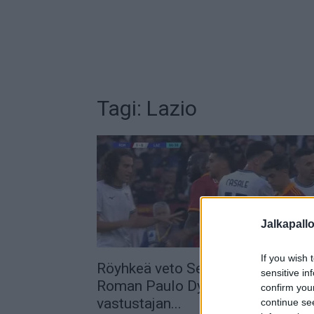
Tagi: Lazio
Jalkapall
If you wish 
Röyhkeä veto Serie A:ssa – AS
sensitive in
Roman Paulo Dybala pyrki
confirm you
vastustajan...
continue se