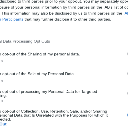
disclosed to third parties prior to your opt-out. You may separately opt-
losure of your personal information by third parties on the IAB’s list of
. This information may also be disclosed by us to third parties on the
IA
Participants
that may further disclose it to other third parties.
l Data Processing Opt Outs
o opt-out of the Sharing of my personal data.
In
o opt-out of the Sale of my Personal Data.
S
In
–
to opt-out of processing my Personal Data for Targeted
j
ing.
a
In
22
o opt-out of Collection, Use, Retention, Sale, and/or Sharing
ersonal Data that Is Unrelated with the Purposes for which it
Su
lected.
ka
Out
ov