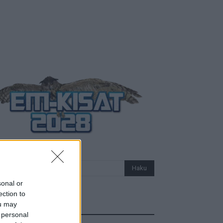
sonal or
ection to
ou may
Uutiset
 personal