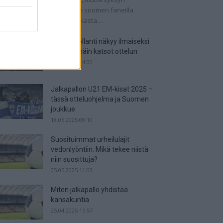
tkaisuottelut kertovat, onko suomen faneilla
alistista unelmoida kisapaikasta....
Suomi-Hollanti näkyy ilmaiseksi
TV:stä – näin katsot ottelun
06.06.2025 14:00
Jalkapallon U21 EM-kisat 2025 –
tässä otteluohjelma ja Suomen
joukkue
18.05.2025 09:10
Suosituimmat urheilulajit
vedonlyöntiin: Mikä tekee niistä
niin suosittuja?
05.05.2025 11:03
Miten jalkapallo yhdistää
kansakuntia
25.04.2025 15:57