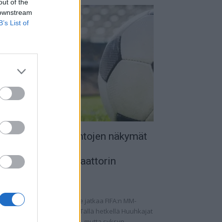
out of the
 downstream
B’s List of
uomen MM-karsintojen näkymät
 todellinen
alkapallokommentaattorin
nalyysi
.09.2025 11:20
omen miesten maajoukkue jatkaa FIFA:n MM-
rsintoja vaihtelevin ottein. Tällä hetkellä Huuhkajat
at kolmantena lohkossaan, mutta syksyn