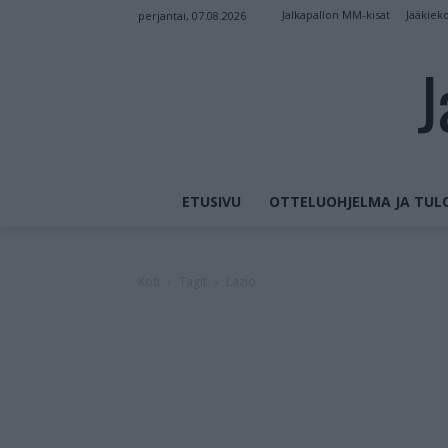
Jalkapallon MM-kisat
Jääkiek
perjantai, 07.08.2026
J
ETUSIVU
OTTELUOHJELMA JA TUL
Koti
Tagit
Lazio