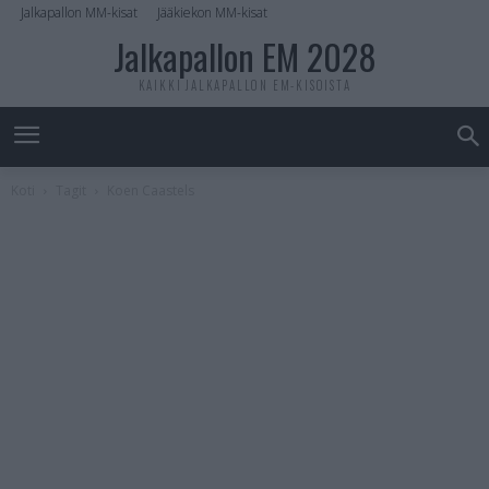
Jalkapallon MM-kisat
Jääkiekon MM-kisat
Jalkapallon EM 2028
KAIKKI JALKAPALLON EM-KISOISTA
Koti
Tagit
Koen Caastels