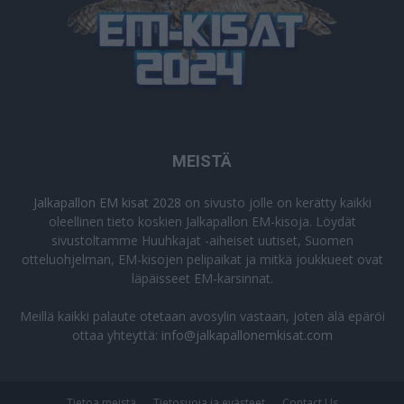
MEISTÄ
Jalkapallon EM kisat 2028
on sivusto jolle on kerätty kaikki
oleellinen tieto koskien Jalkapallon EM-kisoja. Löydät
sivustoltamme Huuhkajat -aiheiset uutiset, Suomen
otteluohjelman, EM-kisojen pelipaikat ja mitkä joukkueet ovat
läpäisseet EM-karsinnat.
Meillä kaikki palaute otetaan avosylin vastaan, joten älä epäröi
ottaa yhteyttä:
info@jalkapallonemkisat.com
Tietoa meistä
Tietosuoja ja evästeet
Contact Us