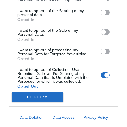
Personal Data Processing Opt Outs
I want to opt-out of the Sharing of my
personal data.
Opted In
I want to opt-out of the Sale of my
Personal Data.
Opted In
I want to opt-out of processing my
Personal Data for Targeted Advertising.
Opted In
Suomen MM-karsintojen näkymät – todellinen
jalkapallokommentaattorin analyysi
I want to opt-out of Collection, Use,
Retention, Sale, and/or Sharing of my
22.09.2025 11:20
Personal Data that Is Unrelated with the
Purposes for which it was collected.
Suomen miesten maajoukkue jatkaa FIFA:n MM-karsintoja vaihtelevin
Opted Out
ottein. Tällä hetkellä Huuhkajat ovat kolmantena lohkossaan, mutta
syksyn ratkaisuottelut kertovat, onko suomen faneilla realistista
CONFIRM
unelmoida kisapaikasta....
Suomi-Hollanti näkyy ilmaiseksi TV:stä – näin
Data Deletion
Data Access
Privacy Policy
katsot ottelun
06.06.2025 14:00