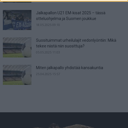
Jalkapallon U21 EM-kisat 2025 – tässä
otteluohjelma ja Suomen joukkue
18.05.2025 09:10
Suosituimmat urheilulajit vedonlyöntiin: Mikä
tekee niistä niin suosittuja?
05.05.2025 11:03
Miten jalkapallo yhdistää kansakuntia
25.04.2025 15:57