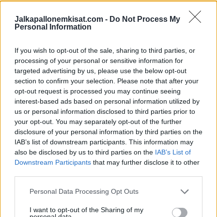
loukkaantui:
Jalkapallonemkisat.com -
Do Not Process My
Personal Information
https://twitter.com/dplus_sportSE/status/177477516696424
9015
If you wish to opt-out of the sale, sharing to third parties, or
processing of your personal or sensitive information for
Mikäli video ei näy, voit katsoa sen
Discovery+ Sportin
X-tilillä.
targeted advertising by us, please use the below opt-out
section to confirm your selection. Please note that after your
opt-out request is processed you may continue seeing
interest-based ads based on personal information utilized by
us or personal information disclosed to third parties prior to
your opt-out. You may separately opt-out of the further
disclosure of your personal information by third parties on the
IAB’s list of downstream participants. This information may
also be disclosed by us to third parties on the
IAB’s List of
Downstream Participants
that may further disclose it to other
Edellinen artikkeli
Seuraava artikkeli
third parties.
Joel Pohjanpalo ei hyydy –
Kylmänviileä viimeistely – Oliver
maalasi jälleen Italian Serie
Antman pisti pallon tyylikkäästi
Personal Data Processing Opt Outs
B:ssä
pussiin Tanskan liigassa
I want to opt-out of the Sharing of my
personal data.