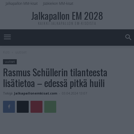
Jalkapallon MM-kisat
Jääkiekon MM-kisat
Jalkapallon EM 2028
KAIKKI JALKAPALLON EM-KISOISTA
Koti
uutiset
uutiset
Rasmus Schüllerin tilanteesta
lisätietoa – edessä pitkä huili
Tekijä
Jalkapallonemkisat.com
-
03.04.2024 13:07