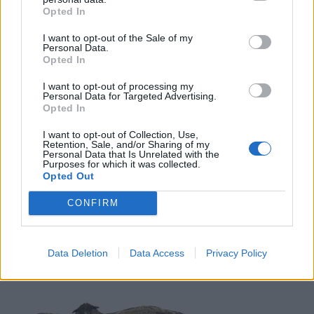
Opted In
LIITTYVÄT ARTIKKELIT
LISÄÄ TEKIJÄLTÄ
I want to opt-out of the Sale of my
Personal Data.
Opted In
Suomen MM-karsintojen näkymät –
todellinen jalkapallokommentaattorin
I want to opt-out of processing my
analyysi
Personal Data for Targeted Advertising.
Opted In
Suomi-Hollanti näkyy ilmaiseksi TV:stä –
I want to opt-out of Collection, Use,
Retention, Sale, and/or Sharing of my
näin katsot ottelun
Personal Data that Is Unrelated with the
Purposes for which it was collected.
Opted Out
Jalkapallon U21 EM-kisat 2025 – tässä
CONFIRM
otteluohjelma ja Suomen joukkue
Data Deletion
Data Access
Privacy Policy