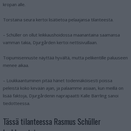
kropan alle.
Torstaina seura kertoi lisätietoa pelaajansa tilanteesta.
– Schüller on ollut leikkaushoidossa maanantaina saamansa
vamman takia, Djurgården kertoi nettisivuillaan.
Toipumisennuste näyttää hyvältä, mutta pelikentille paluuseen
menee aikaa.
– Loukkaantuminen pitää hänet todennäköisesti poissa
peleistä koko kevään ajan, ja palaamme asiaan, kun meillä on
lisää faktoja, Djurgårdenin naprapaatti Kalle Barrling sanoi
tiedotteessa.
Tässä tilanteessa Rasmus Schüller