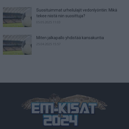
Suosituimmat urheilulajit vedonlyöntiin: Mikä
tekee niistä niin suosittuja?
05.05.2025 11:03
Miten jalkapallo yhdistää kansakuntia
25.04.2025 15:57