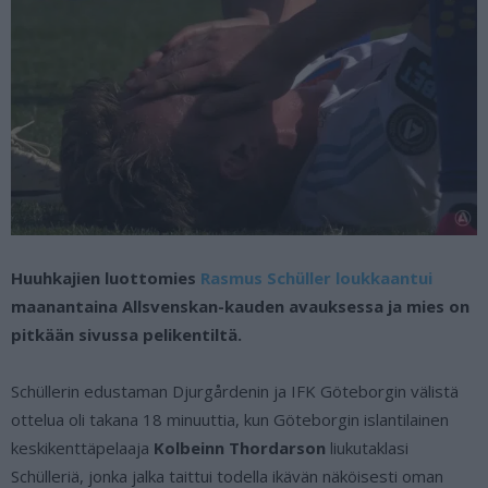
Huuhkajien luottomies
Rasmus Schüller loukkaantui
maanantaina Allsvenskan-kauden avauksessa ja mies on
pitkään sivussa pelikentiltä.
Schüllerin edustaman Djurgårdenin ja IFK Göteborgin välistä
ottelua oli takana 18 minuuttia, kun Göteborgin islantilainen
keskikenttäpelaaja
Kolbeinn Thordarson
liukutaklasi
Schülleriä, jonka jalka taittui todella ikävän näköisesti oman