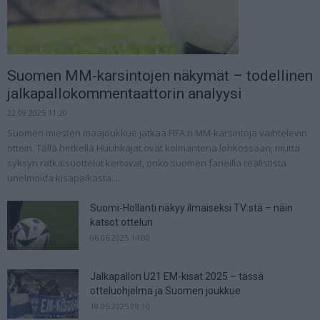
Suomen MM-karsintojen näkymät – todellinen
jalkapallokommentaattorin analyysi
22.09.2025 11:20
Suomen miesten maajoukkue jatkaa FIFA:n MM-karsintoja vaihtelevin
ottein. Tällä hetkellä Huuhkajat ovat kolmantena lohkossaan, mutta
syksyn ratkaisuottelut kertovat, onko suomen faneilla realistista
unelmoida kisapaikasta....
Suomi-Hollanti näkyy ilmaiseksi TV:stä – näin
katsot ottelun
06.06.2025 14:00
Jalkapallon U21 EM-kisat 2025 – tässä
otteluohjelma ja Suomen joukkue
18.05.2025 09:10