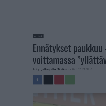
uutiset
Ennätykset paukkuu 
voittamassa ”yllättäv
Tekijä
Jalkapallo EM-Kisat
-
02.07.2021 18:56