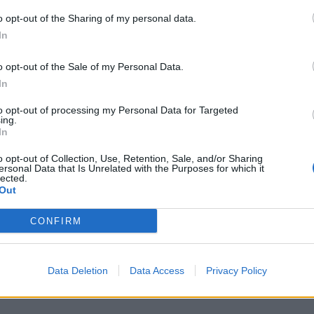
o opt-out of the Sharing of my personal data.
In
suoraan
Twitteristä
.
o opt-out of the Sale of my Personal Data.
In
in
Cristiano Ronaldo
viidellä osumallaan.
Karim
k
seuraavat neljällä osumallaan – näistä tosin ainoastaan
to opt-out of processing my Personal Data for Targeted
ing.
 Ranska sekä Ruotsi ovat jo ulkona.
In
o opt-out of Collection, Use, Retention, Sale, and/or Sharing
ovat mm. Belgian
Romelu Lukaku
sekä Englannin
ersonal Data that Is Unrelated with the Purposes for which it
ssa taas lauantaina, tsekkaa
EM-kisojen otteluohjelma
lected.
Out
CONFIRM
at maalit:
Data Deletion
Data Access
Privacy Policy