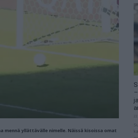
S
–
j
a
22
Su
aa mennä yllättävälle nimelle. Näissä kisoissa omat
ka
ov