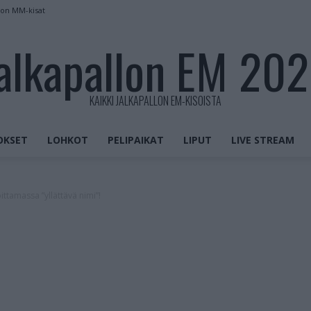
kon MM-kisat
alkapallon EM 20
KAIKKI JALKAPALLON EM-KISOISTA
OKSET
LOHKOT
PELIPAIKAT
LIPUT
LIVE STREAM
ttamassa ”yllättävä nimi”!