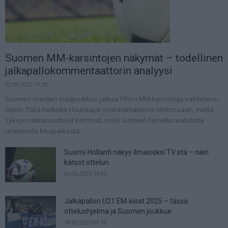
Suomen MM-karsintojen näkymät – todellinen
jalkapallokommentaattorin analyysi
22.09.2025 11:20
Suomen miesten maajoukkue jatkaa FIFA:n MM-karsintoja vaihtelevin
ottein. Tällä hetkellä Huuhkajat ovat kolmantena lohkossaan, mutta
syksyn ratkaisuottelut kertovat, onko suomen faneilla realistista
unelmoida kisapaikasta....
Suomi-Hollanti näkyy ilmaiseksi TV:stä – näin
katsot ottelun
06.06.2025 14:00
Jalkapallon U21 EM-kisat 2025 – tässä
otteluohjelma ja Suomen joukkue
18.05.2025 09:10