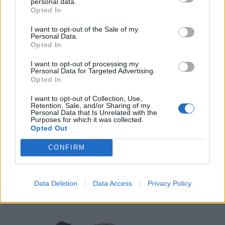
personal data.
Opted In
LIITTYVÄT ARTIKKELIT
LISÄÄ TEKIJÄLTÄ
I want to opt-out of the Sale of my
Personal Data.
Opted In
Suomen MM-karsintojen näkymät –
todellinen jalkapallokommentaattorin
I want to opt-out of processing my
Personal Data for Targeted Advertising.
analyysi
Opted In
Suomi-Hollanti näkyy ilmaiseksi TV:stä –
I want to opt-out of Collection, Use,
Retention, Sale, and/or Sharing of my
näin katsot ottelun
Personal Data that Is Unrelated with the
Purposes for which it was collected.
Opted Out
Jalkapallon U21 EM-kisat 2025 – tässä
CONFIRM
otteluohjelma ja Suomen joukkue
Data Deletion
Data Access
Privacy Policy