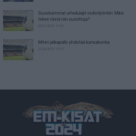
Suosituimmat urheilulajit vedonlyöntiin: Mikä
tekee niistä niin suosittuja?
05.05.2025 11:03
Miten jalkapallo yhdistää kansakuntia
25.04.2025 15:57