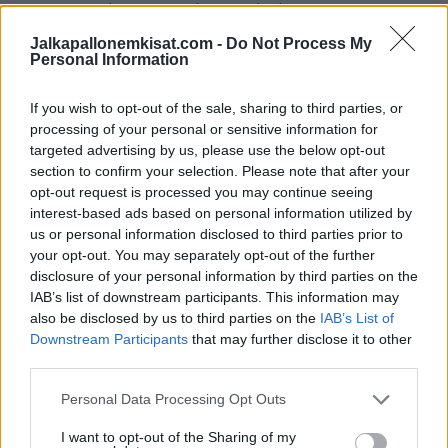
uutisia sopii odottaa tammikuun puolivälissä.
Jalkapallonemkisat.com -
Do Not Process My
– Hallituksessa ei ollut vielä esitystä tulevasta
Personal Information
päävalmentajasta. Kartoitustyö tulevasta päävalmentajasta
If you wish to opt-out of the sale, sharing to third parties, or
on kuitenkin jo käynnistynyt. Tavoitteena on nimetä uusi
processing of your personal or sensitive information for
päävalmentaja tammikuun puoliväliin mennessä, Lahti sanoo
targeted advertising by us, please use the below opt-out
tiedotteessa.
section to confirm your selection. Please note that after your
opt-out request is processed you may continue seeing
interest-based ads based on personal information utilized by
us or personal information disclosed to third parties prior to
your opt-out. You may separately opt-out of the further
disclosure of your personal information by third parties on the
IAB’s list of downstream participants. This information may
also be disclosed by us to third parties on the
IAB’s List of
Downstream Participants
that may further disclose it to other
third parties.
Edellinen artikkeli
Seuraava artikkeli
Personal Data Processing Opt Outs
Darts valloittaa maailmalla uusia
Pikkuhuuhkajien lohko EM-
faneja – mistä on kyse?
kisoihin selvillä!
I want to opt-out of the Sharing of my