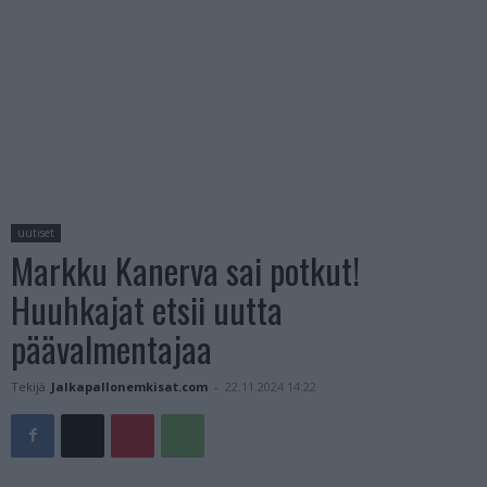
uutiset
Markku Kanerva sai potkut!
Huuhkajat etsii uutta
päävalmentajaa
Tekijä
Jalkapallonemkisat.com
-
22.11.2024 14:22