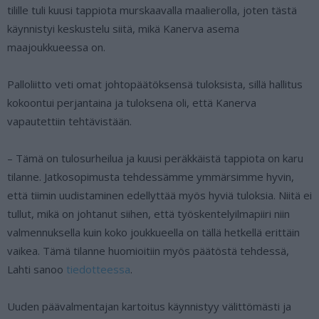
tilille tuli kuusi tappiota murskaavalla maalierolla, joten tästä
käynnistyi keskustelu siitä, mikä Kanerva asema
maajoukkueessa on.
Palloliitto veti omat johtopäätöksensä tuloksista, sillä hallitus
kokoontui perjantaina ja tuloksena oli, että Kanerva
vapautettiin tehtävistään.
– Tämä on tulosurheilua ja kuusi peräkkäistä tappiota on karu
tilanne. Jatkosopimusta tehdessämme ymmärsimme hyvin,
että tiimin uudistaminen edellyttää myös hyviä tuloksia. Niitä ei
tullut, mikä on johtanut siihen, että työskentelyilmapiiri niin
valmennuksella kuin koko joukkueella on tällä hetkellä erittäin
vaikea. Tämä tilanne huomioitiin myös päätöstä tehdessä,
Lahti sanoo
tiedotteessa
.
Uuden päävalmentajan kartoitus käynnistyy välittömästi ja