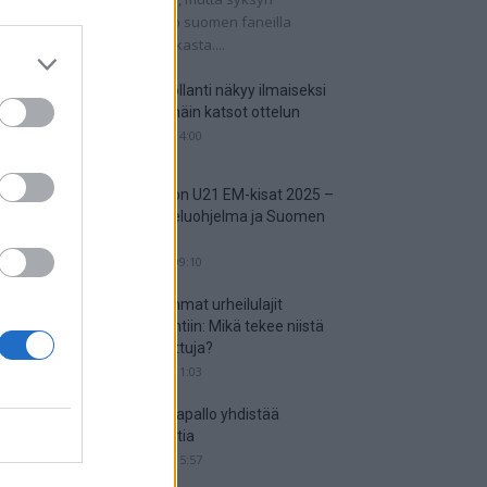
tkaisuottelut kertovat, onko suomen faneilla
alistista unelmoida kisapaikasta....
Suomi-Hollanti näkyy ilmaiseksi
TV:stä – näin katsot ottelun
06.06.2025 14:00
Jalkapallon U21 EM-kisat 2025 –
tässä otteluohjelma ja Suomen
joukkue
18.05.2025 09:10
Suosituimmat urheilulajit
vedonlyöntiin: Mikä tekee niistä
niin suosittuja?
05.05.2025 11:03
Miten jalkapallo yhdistää
kansakuntia
25.04.2025 15:57