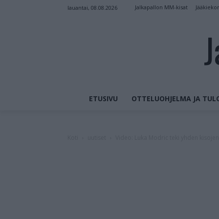
Jalkapallon MM-kisat
Jääkieko
lauantai, 08.08.2026
J
ETUSIVU
OTTELUOHJELMA JA TUL
Koti
uutiset
Video: Luka Modric teki yhden kisojen