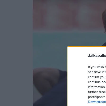
Jalkapall
If you wish 
sensitive in
confirm you
continue se
information 
further disc
participants
Downstream 