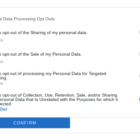
ra
re
ntia vastaan kerrassaan upealla osumalla.
l Data Processing Opt Outs
in kisojen ensimmäisellä kierroksella, kun
Patrick
o opt-out of the Sharing of my personal data.
in verkkoon.
In
o opt-out of the Sale of my Personal Data.
än Skotlannin maaliin ja tällä maalilla Kroatian kapteeni
In
maalin tittelistä. Katso video maalista alta.
to opt-out of processing my Personal Data for Targeted
ing.
/1407434109744553990
In
o opt-out of Collection, Use, Retention, Sale, and/or Sharing
suoraan
Twitteristä
.
ersonal Data that Is Unrelated with the Purposes for which it
lected.
Out
1 -johtoon ottelussa Skotlantia vastaan.
CONFIRM
/1407434023970955267