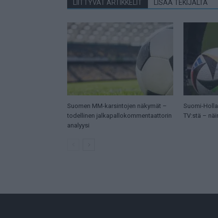
LIITTYVÄT ARTIKKELIT
LISÄÄ TEKIJÄLTÄ
Suomen MM-karsintojen näkymät –
Suomi-Hollan
todellinen jalkapallokommentaattorin
TV:stä – näi
analyysi