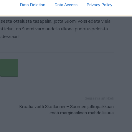
Data Deletion
Data Access
Privacy Policy
suoraan
Twitteristä
.
isestä ottelusta tasapelin, jotta Suomi voisi edetä vielä
aa ottelun, on Suomi varmuudella ulkona pudotuspeleistä.
udessaan!
Seuraava artikkeli
Kroatia voitti Skotlannin – Suomen jatkopaikkaan
enää marginaalinen mahdollisuus