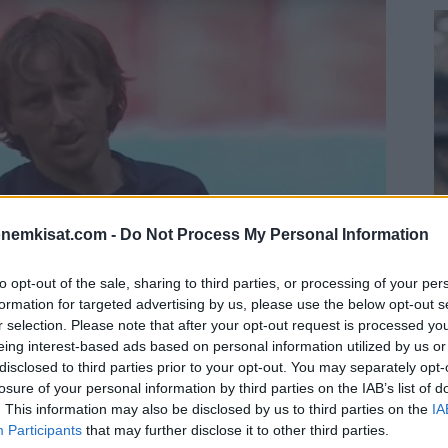
onemkisat.com -
Do Not Process My Personal Information
S
to opt-out of the sale, sharing to third parties, or processing of your per
–
formation for targeted advertising by us, please use the below opt-out s
j
r selection. Please note that after your opt-out request is processed y
eing interest-based ads based on personal information utilized by us or
a
disclosed to third parties prior to your opt-out. You may separately opt-
22
losure of your personal information by third parties on the IAB’s list of
Su
. This information may also be disclosed by us to third parties on the
IA
ka
Participants
that may further disclose it to other third parties.
ov