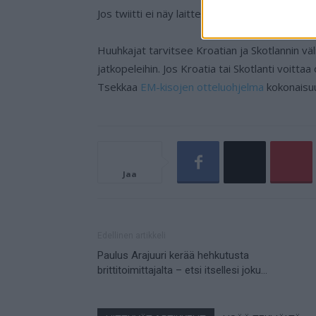
Jos twiitti ei näy laitteellasi voit katsoa sen 
Huuhkajat tarvitsee Kroatian ja Skotlannin väl
jatkopeleihin. Jos Kroatia tai Skotlanti voitt
Tsekkaa
EM-kisojen otteluohjelma
kokonaisu
Jaa
Edellinen artikkeli
Paulus Arajuuri kerää hehkutusta
brittitoimittajalta – etsi itsellesi joku…