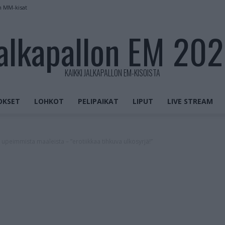
n MM-kisat
alkapallon EM 20
KAIKKI JALKAPALLON EM-KISOISTA
OKSET
LOHKOT
PELIPAIKAT
LIPUT
LIVE STREAM
 upeimmista maaleista – ”erotiikkaa tihkuva ulkosyrjä!”