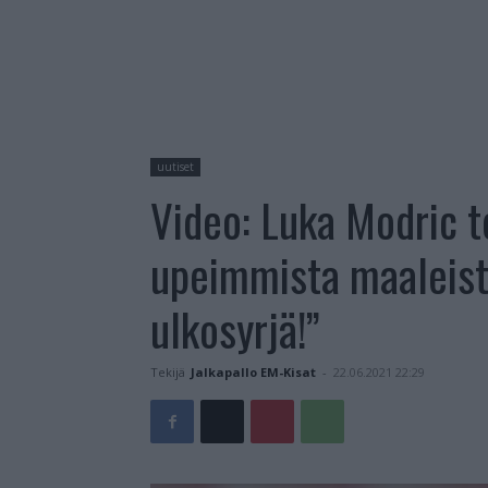
uutiset
Video: Luka Modric t
upeimmista maaleista
ulkosyrjä!”
Tekijä
Jalkapallo EM-Kisat
-
22.06.2021 22:29