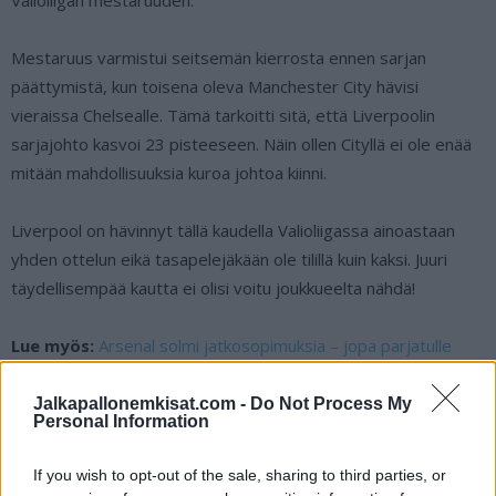
Mestaruus varmistui seitsemän kierrosta ennen sarjan
päättymistä, kun toisena oleva Manchester City hävisi
vieraissa Chelsealle. Tämä tarkoitti sitä, että Liverpoolin
sarjajohto kasvoi 23 pisteeseen. Näin ollen Cityllä ei ole enää
mitään mahdollisuuksia kuroa johtoa kiinni.
Liverpool on hävinnyt tällä kaudella Valioliigassa ainoastaan
yhden ottelun eikä tasapelejäkään ole tilillä kuin kaksi. Juuri
täydellisempää kautta ei olisi voitu joukkueelta nähdä!
Lue myös:
Arsenal solmi jatkosopimuksia – jopa parjatulle
David Luizille jatkopahvi
Jalkapallonemkisat.com -
Do Not Process My
Personal Information
If you wish to opt-out of the sale, sharing to third parties, or