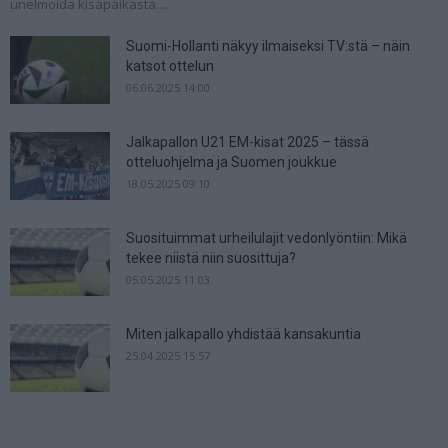
unelmoida kisapaikasta....
Suomi-Hollanti näkyy ilmaiseksi TV:stä – näin
katsot ottelun
06.06.2025 14:00
Jalkapallon U21 EM-kisat 2025 – tässä
otteluohjelma ja Suomen joukkue
18.05.2025 09:10
Suosituimmat urheilulajit vedonlyöntiin: Mikä
tekee niistä niin suosittuja?
05.05.2025 11:03
Miten jalkapallo yhdistää kansakuntia
25.04.2025 15:57