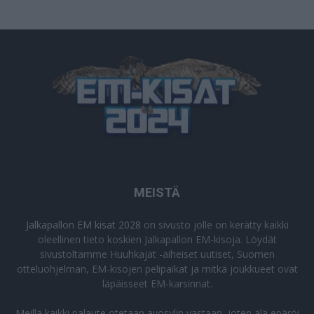
MEISTÄ
Jalkapallon EM kisat 2028
on sivusto jolle on kerätty kaikki
oleellinen tieto koskien Jalkapallon EM-kisoja. Löydät
sivustoltamme Huuhkajat -aiheiset uutiset, Suomen
otteluohjelman, EM-kisojen pelipaikat ja mitkä joukkueet ovat
läpäisseet EM-karsinnat.
Meillä kaikki palaute otetaan avosylin vastaan, joten älä epäröi