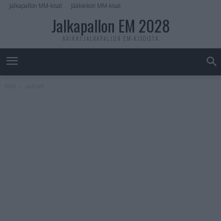
Jalkapallon MM-kisat
Jääkiekon MM-kisat
Jalkapallon EM 2028
KAIKKI JALKAPALLON EM-KISOISTA
Koti
uutiset