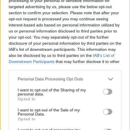
processing of your personal or sensitive information for
targeted advertising by us, please use the below opt-out
section to confirm your selection. Please note that after your
opt-out request is processed you may continue seeing
interest-based ads based on personal information utilized by
Edellinen artikkeli
Seuraava artikkeli
us or personal information disclosed to third parties prior to
Lähde: Barcelona ja Juventus
your opt-out. You may separately opt-out of the further
Liverpoolin päävalmentaja
päässeet sopuun
disclosure of your personal information by third parties on the
Jürgen Klopp puhkesi kyyneliin
vaihtokaupasta
IAB’s list of downstream participants. This information may
mestaruuden ratkettua
also be disclosed by us to third parties on the
IAB’s List of
Downstream Participants
that may further disclose it to other
third parties.
LIITTYVÄT ARTIKKELIT
LISÄÄ TEKIJÄLTÄ
Personal Data Processing Opt Outs
Suomen MM-karsintojen näkymät –
I want to opt-out of the Sharing of my
todellinen jalkapallokommentaattorin
personal data.
analyysi
Opted In
I want to opt-out of the Sale of my
Suomi-Hollanti näkyy ilmaiseksi TV:stä –
Personal Data.
Opted In
näin katsot ottelun
I want to opt-out of processing my