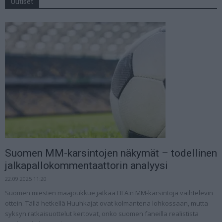
Uutiset
Suomen MM-karsintojen näkymät – todellinen
jalkapallokommentaattorin analyysi
22.09.2025 11:20
Suomen miesten maajoukkue jatkaa FIFA:n MM-karsintoja vaihtelevin
ottein. Tällä hetkellä Huuhkajat ovat kolmantena lohkossaan, mutta
syksyn ratkaisuottelut kertovat, onko suomen faneilla realistista