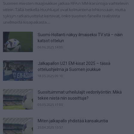
Suomen miesten maajoukkue jatkaa FIFA:n MM-karsintoja vaihtelevin
ottein. Tällä hetkellä Huuhkajat ovat kolmantena lohkossaan, mutta
syksyn ratkaisuottelut kertovat, onko suomen faneilla realistista
unelmoida kisapaikasta....
Suomi-Hollanti näkyy ilmaiseksi TV:stä – näin
katsot ottelun
06.06.2025 14:00
Jalkapallon U21 EM-kisat 2025 – tässä
otteluohjelma ja Suomen joukkue
18.05.2025 09:10
Suosituimmat urheilulajit vedonlyöntiin: Mikä
tekee niistä niin suosittuja?
05.05.2025 11:03
Miten jalkapallo yhdistää kansakuntia
25.04.2025 15:57