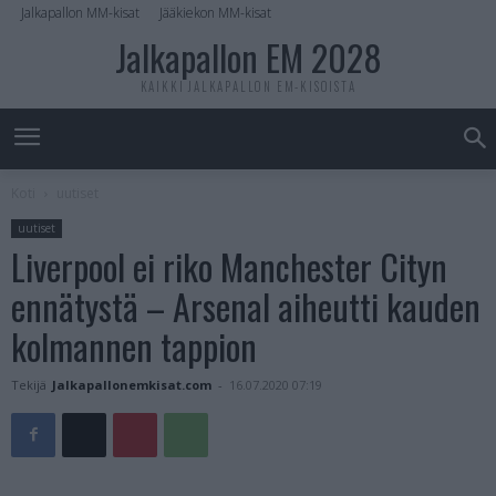
Jalkapallon MM-kisat
Jääkiekon MM-kisat
Jalkapallon EM 2028
KAIKKI JALKAPALLON EM-KISOISTA
Koti
uutiset
uutiset
Liverpool ei riko Manchester Cityn
ennätystä – Arsenal aiheutti kauden
kolmannen tappion
Tekijä
Jalkapallonemkisat.com
-
16.07.2020 07:19