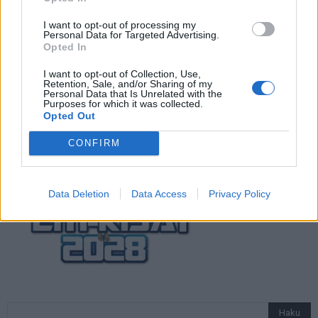
Suomi-Hollanti näkyy ilmaiseksi TV:stä –
näin katsot ottelun
I want to opt-out of processing my
Personal Data for Targeted Advertising.
Opted In
I want to opt-out of Collection, Use,
Jalkapallon U21 EM-kisat 2025 – tässä
Retention, Sale, and/or Sharing of my
otteluohjelma ja Suomen joukkue
Personal Data that Is Unrelated with the
Purposes for which it was collected.
Opted Out
CONFIRM
Data Deletion
Data Access
Privacy Policy