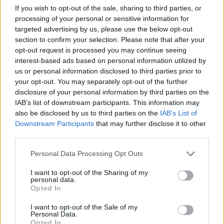
If you wish to opt-out of the sale, sharing to third parties, or
processing of your personal or sensitive information for
targeted advertising by us, please use the below opt-out
section to confirm your selection. Please note that after your
opt-out request is processed you may continue seeing
interest-based ads based on personal information utilized by
us or personal information disclosed to third parties prior to
your opt-out. You may separately opt-out of the further
Edellinen artikkeli
Seuraava artikkeli
disclosure of your personal information by third parties on the
Qatarin MM-kisat 2022
Jürgen Klopp päivitteli tappiota
IAB’s list of downstream participants. This information may
huipentuvat viikko ennen joulua
Arsenalille – ”Pelasimme hyvää
also be disclosed by us to third parties on the
IAB’s List of
jalkapalloa”
Downstream Participants
that may further disclose it to other
third parties.
Personal Data Processing Opt Outs
LIITTYVÄT ARTIKKELIT
LISÄÄ TEKIJÄLTÄ
I want to opt-out of the Sharing of my
personal data.
Suomen MM-karsintojen näkymät –
Opted In
todellinen jalkapallokommentaattorin
analyysi
I want to opt-out of the Sale of my
Personal Data.
Opted In