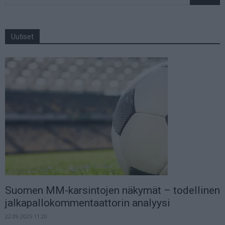
Uutiset
Suomen MM-karsintojen näkymät – todellinen
jalkapallokommentaattorin analyysi
22.09.2025 11:20