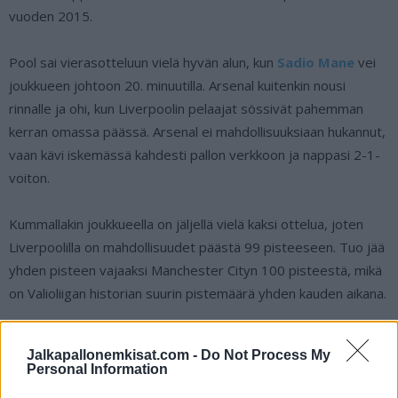
vuoden 2015.
Pool sai vierasotteluun vielä hyvän alun, kun
Sadio Mane
vei
joukkueen johtoon 20. minuutilla. Arsenal kuitenkin nousi
rinnalle ja ohi, kun Liverpoolin pelaajat sössivät pahemman
kerran omassa päässä. Arsenal ei mahdollisuuksiaan hukannut,
vaan kävi iskemässä kahdesti pallon verkkoon ja nappasi 2-1-
voiton.
Kummallakin joukkueella on jäljellä vielä kaksi ottelua, joten
Liverpoolilla on mahdollisuudet päästä 99 pisteeseen. Tuo jää
yhden pisteen vajaaksi Manchester Cityn 100 pisteestä, mikä
on Valioliigan historian suurin pistemäärä yhden kauden aikana.
Lue myös:
Qatarin MM-kisat 2022 huipentuvat viikko ennen
Jalkapallonemkisat.com -
Do Not Process My
joulua
Personal Information