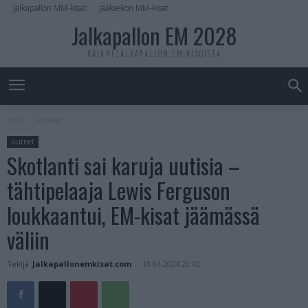
Jalkapallon MM-kisat
Jääkiekon MM-kisat
Jalkapallon EM 2028
KAIKKI JALKAPALLON EM-KISOISTA
Koti
uutiset
uutiset
Skotlanti sai karuja uutisia –
tähtipelaaja Lewis Ferguson
loukkaantui, EM-kisat jäämässä
väliin
Tekijä
Jalkapallonemkisat.com
-
18.04.2024 20:42