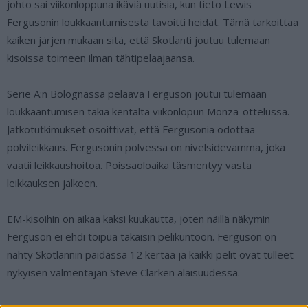
johto sai viikonloppuna ikäviä uutisia, kun tieto Lewis
Fergusonin loukkaantumisesta tavoitti heidät. Tämä tarkoittaa
kaiken järjen mukaan sitä, että Skotlanti joutuu tulemaan
kisoissa toimeen ilman tähtipelaajaansa.
Serie A:n Bolognassa pelaava Ferguson joutui tulemaan
loukkaantumisen takia kentältä viikonlopun Monza-ottelussa.
Jatkotutkimukset osoittivat, että Fergusonia odottaa
polvileikkaus. Fergusonin polvessa on nivelsidevamma, joka
vaatii leikkaushoitoa. Poissaoloaika täsmentyy vasta
leikkauksen jälkeen.
EM-kisoihin on aikaa kaksi kuukautta, joten näillä näkymin
Ferguson ei ehdi toipua takaisin pelikuntoon. Ferguson on
nähty Skotlannin paidassa 12 kertaa ja kaikki pelit ovat tulleet
nykyisen valmentajan Steve Clarken alaisuudessa.
Bolognan kapteenina toimiva Ferguson on tällä kaudella tehnyt