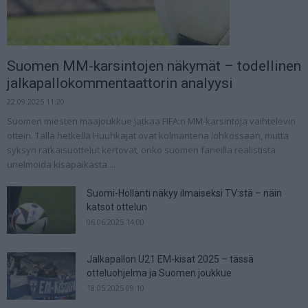
Suomen MM-karsintojen näkymät – todellinen
jalkapallokommentaattorin analyysi
22.09.2025 11:20
Suomen miesten maajoukkue jatkaa FIFA:n MM-karsintoja vaihtelevin
ottein. Tällä hetkellä Huuhkajat ovat kolmantena lohkossaan, mutta
syksyn ratkaisuottelut kertovat, onko suomen faneilla realistista
unelmoida kisapaikasta....
Suomi-Hollanti näkyy ilmaiseksi TV:stä – näin
katsot ottelun
06.06.2025 14:00
Jalkapallon U21 EM-kisat 2025 – tässä
otteluohjelma ja Suomen joukkue
18.05.2025 09:10