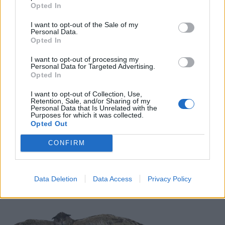
Opted In
LIITTYVÄT ARTIKKELIT
LISÄÄ TEKIJÄLTÄ
I want to opt-out of the Sale of my
Personal Data.
Suomen MM-karsintojen näkymät –
Opted In
todellinen jalkapallokommentaattorin
I want to opt-out of processing my
analyysi
Personal Data for Targeted Advertising.
Opted In
Suomi-Hollanti näkyy ilmaiseksi TV:stä –
I want to opt-out of Collection, Use,
näin katsot ottelun
Retention, Sale, and/or Sharing of my
Personal Data that Is Unrelated with the
Purposes for which it was collected.
Opted Out
Jalkapallon U21 EM-kisat 2025 – tässä
CONFIRM
otteluohjelma ja Suomen joukkue
Data Deletion
Data Access
Privacy Policy