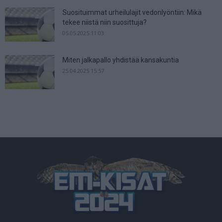
Suosituimmat urheilulajit vedonlyöntiin: Mikä
tekee niistä niin suosittuja?
05.05.2025 11:03
Miten jalkapallo yhdistää kansakuntia
25.04.2025 15:57