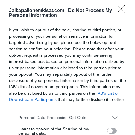
joukkueelleen kuusi maalia ja syöttänyt neljä.
Jalkapallonemkisat.com -
Do Not Process My
Personal Information
Lue myös:
Pelottava tilanne Serie A:ssa – AS Roman pelaaja
If you wish to opt-out of the sale, sharing to third parties, or
luhistui kentälle, ottelua ei pelattu loppuun
processing of your personal or sensitive information for
targeted advertising by us, please use the below opt-out
section to confirm your selection. Please note that after your
opt-out request is processed you may continue seeing
interest-based ads based on personal information utilized by
us or personal information disclosed to third parties prior to
your opt-out. You may separately opt-out of the further
disclosure of your personal information by third parties on the
IAB’s list of downstream participants. This information may
also be disclosed by us to third parties on the
IAB’s List of
Edellinen artikkeli
Seuraava artikkeli
Downstream Participants
that may further disclose it to other
Pelottava tilanne Serie A:ssa –
Leverkusen ei vain osaa hävitä –
third parties.
AS Roman pelaaja luhistui
nousi viime hetkellä tasoihin
kentälle, ottelua ei pelattu
Eurooppa-liigassa
Personal Data Processing Opt Outs
loppuun
I want to opt-out of the Sharing of my
personal data.