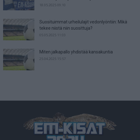
18.05.2025 09:10
Suosituimmat urheilulajit vedonlyöntiin: Mikä
tekee niistä niin suosittuja?
05.05.2025 11:03
Miten jalkapallo yhdistää kansakuntia
25.04.2025 15:57