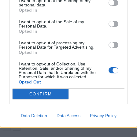
I want to opt-out of the Sharing of my
Ronaldon tuuletus käytössä
personal data.
Opted In
I want to opt-out of the Sale of my
LIITTYVÄT ARTIKKELIT
LISÄÄ TEKIJÄLTÄ
Personal Data.
Opted In
Suomen MM-karsintojen näkymät –
I want to opt-out of processing my
todellinen jalkapallokommentaattorin
Personal Data for Targeted Advertising.
analyysi
Opted In
I want to opt-out of Collection, Use,
Suomi-Hollanti näkyy ilmaiseksi TV:stä –
Retention, Sale, and/or Sharing of my
Personal Data that Is Unrelated with the
näin katsot ottelun
Purposes for which it was collected.
Opted Out
CONFIRM
Jalkapallon U21 EM-kisat 2025 – tässä
otteluohjelma ja Suomen joukkue
Data Deletion
Data Access
Privacy Policy