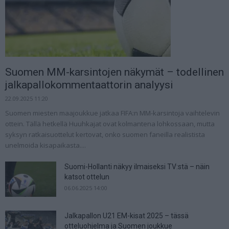
Suomen MM-karsintojen näkymät – todellinen
jalkapallokommentaattorin analyysi
22.09.2025 11:20
Suomen miesten maajoukkue jatkaa FIFA:n MM-karsintoja vaihtelevin
ottein. Tällä hetkellä Huuhkajat ovat kolmantena lohkossaan, mutta
syksyn ratkaisuottelut kertovat, onko suomen faneilla realistista
unelmoida kisapaikasta....
Suomi-Hollanti näkyy ilmaiseksi TV:stä – näin
katsot ottelun
06.06.2025 14:00
Jalkapallon U21 EM-kisat 2025 – tässä
otteluohjelma ja Suomen joukkue