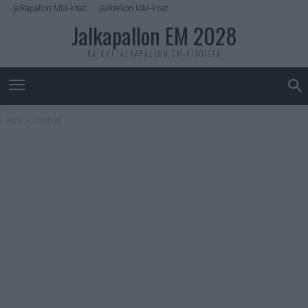
Jalkapallon MM-kisat
Jääkiekon MM-kisat
Jalkapallon EM 2028
KAIKKI JALKAPALLON EM-KISOISTA
Koti
uutiset