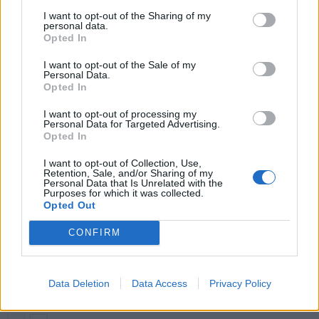
EURO 2016 komeimmat osumat!
– CR7 ja Lionel Messi vastakkain
I want to opt-out of the Sharing of my
personal data.
alkulohkossa
Opted In
I want to opt-out of the Sale of my
Personal Data.
LIITTYVÄT ARTIKKELIT
LISÄÄ TEKIJÄLTÄ
Opted In
I want to opt-out of processing my
Suomen MM-karsintojen näkymät –
Personal Data for Targeted Advertising.
todellinen jalkapallokommentaattorin
Opted In
analyysi
I want to opt-out of Collection, Use,
Retention, Sale, and/or Sharing of my
Personal Data that Is Unrelated with the
Suomi-Hollanti näkyy ilmaiseksi TV:stä –
Purposes for which it was collected.
näin katsot ottelun
Opted Out
CONFIRM
Jalkapallon U21 EM-kisat 2025 – tässä
otteluohjelma ja Suomen joukkue
Data Deletion
Data Access
Privacy Policy