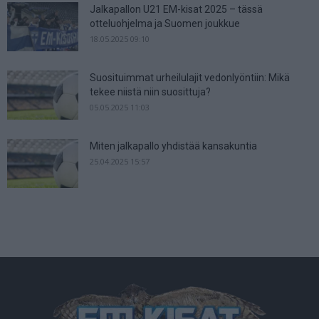
Jalkapallon U21 EM-kisat 2025 – tässä
otteluohjelma ja Suomen joukkue
18.05.2025 09:10
Suosituimmat urheilulajit vedonlyöntiin: Mikä
tekee niistä niin suosittuja?
05.05.2025 11:03
Miten jalkapallo yhdistää kansakuntia
25.04.2025 15:57