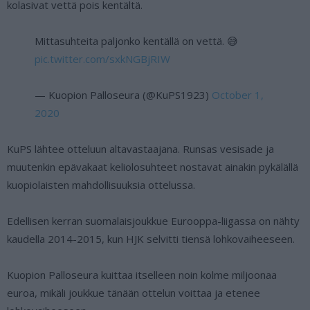
kolasivat vettä pois kentältä.
Mittasuhteita paljonko kentällä on vettä. 😅
pic.twitter.com/sxkNGBjRIW
— Kuopion Palloseura (@KuPS1923)
October 1,
2020
KuPS lähtee otteluun altavastaajana. Runsas vesisade ja
muutenkin epävakaat keliolosuhteet nostavat ainakin pykälällä
kuopiolaisten mahdollisuuksia ottelussa.
Edellisen kerran suomalaisjoukkue Eurooppa-liigassa on nähty
kaudella 2014-2015, kun HJK selvitti tiensä lohkovaiheeseen.
Kuopion Palloseura kuittaa itselleen noin kolme miljoonaa
euroa, mikäli joukkue tänään ottelun voittaa ja etenee