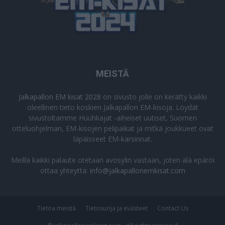
MEISTÄ
Jalkapallon EM kisat 2028
on sivusto jolle on kerätty kaikki
oleellinen tieto koskien Jalkapallon EM-kisoja. Löydät
sivustoltamme Huuhkajat -aiheiset uutiset, Suomen
otteluohjelman, EM-kisojen pelipaikat ja mitkä joukkueet ovat
läpäisseet EM-karsinnat.
Meillä kaikki palaute otetaan avosylin vastaan, joten älä epäröi
ottaa yhteyttä:
info@jalkapallonemkisat.com
Tietoa meistä
Tietosuoja ja evästeet
Contact Us