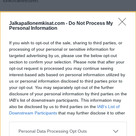
lohkovaiheeseen.
Mikäli et vielä kuopiolaisten ottelua Romaniasta katso, niin
Jalkapallonemkisat.com -
Do Not Process My
viimeistään nyt on sopiva aika kääntää TV-vastaanottimet JIM-
Personal Information
kanavalle tai Ruutu-palveluun, joista tätä superottelua on
mahdollista seurata.
If you wish to opt-out of the sale, sharing to third parties, or
processing of your personal or sensitive information for
Lue myös:
Kisakuume kasvakoon – katso EURO 2016
targeted advertising by us, please use the below opt-out
section to confirm your selection. Please note that after your
komeimmat osumat!
opt-out request is processed you may continue seeing
interest-based ads based on personal information utilized by
us or personal information disclosed to third parties prior to
your opt-out. You may separately opt-out of the further
disclosure of your personal information by third parties on the
IAB’s list of downstream participants. This information may
also be disclosed by us to third parties on the
IAB’s List of
Downstream Participants
that may further disclose it to other
third parties.
Edellinen artikkeli
Seuraava artikkeli
Personal Data Processing Opt Outs
Kisakuume kasvakoon – katso
Mestarien liigan lohkojaot tehty