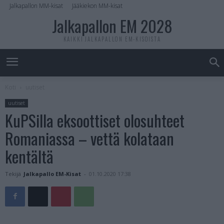
Jalkapallon MM-kisat
Jääkiekon MM-kisat
Jalkapallon EM 2028
KAIKKI JALKAPALLON EM-KISOISTA
Koti
uutiset
uutiset
KuPSilla eksoottiset olosuhteet
Romaniassa – vettä kolataan
kentältä
Tekijä
Jalkapallo EM-Kisat
-
01.10.2020 17:38