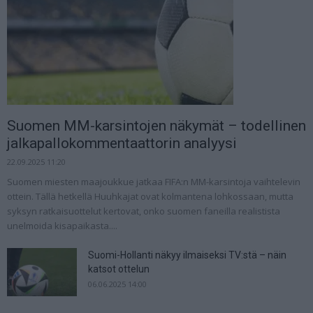
Suomen MM-karsintojen näkymät – todellinen
jalkapallokommentaattorin analyysi
22.09.2025 11:20
Suomen miesten maajoukkue jatkaa FIFA:n MM-karsintoja vaihtelevin
ottein. Tällä hetkellä Huuhkajat ovat kolmantena lohkossaan, mutta
syksyn ratkaisuottelut kertovat, onko suomen faneilla realistista
unelmoida kisapaikasta....
Suomi-Hollanti näkyy ilmaiseksi TV:stä – näin
katsot ottelun
06.06.2025 14:00