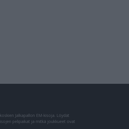
o koskien Jalkapallon EM-kisoja. Löydät
sojen pelipaikat ja mitkä joukkueet ovat