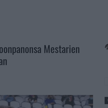
okoonpanonsa Mestarien
aan