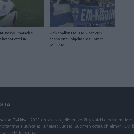
ti näkyy ilmaiseksi
Jalkapallon U21 EM-kisat 2025 –
n katsot ottelun
tässä otteluohjelma ja Suomen
joukkue
ISTÄ
apallon EM kisat 2028
on sivusto jolle on kerätty kaikki oleellinen tiet
stoltamme Huuhkajat -aiheiset uutiset, Suomen otteluohjelman, EM-ki
isseet EM-karsinnat.