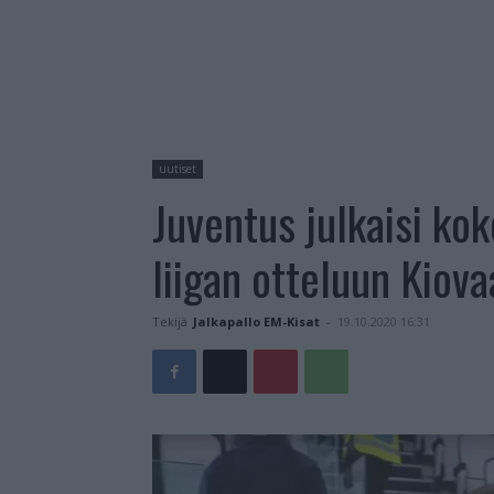
uutiset
Juventus julkaisi k
liigan otteluun Kiov
Tekijä
Jalkapallo EM-Kisat
-
19.10.2020 16:31