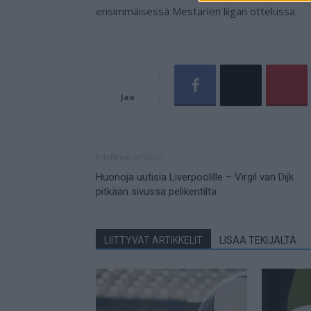
ensimmäisessä Mestarien liigan ottelussa.
Jaa
Edellinen artikkeli
Huonoja uutisia Liverpoolille – Virgil van Dijk
pitkään sivussa pelikentiltä
LIITTYVÄT ARTIKKELIT
LISÄÄ TEKIJÄLTÄ