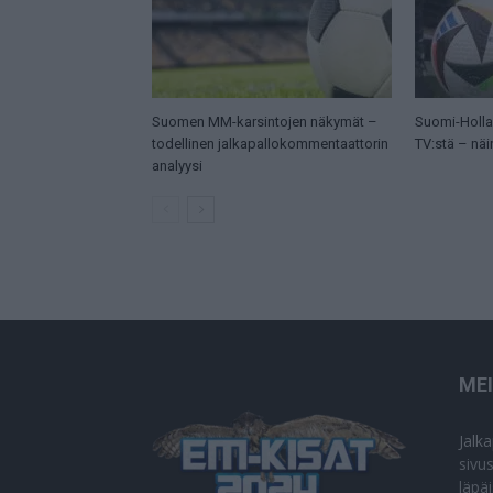
Suomen MM-karsintojen näkymät –
Suomi-Hollan
todellinen jalkapallokommentaattorin
TV:stä – näi
analyysi
ME
Jalk
sivu
läpä