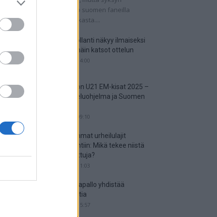
tkaisuottelut kertovat, onko suomen faneilla
alistista unelmoida kisapaikasta....
Suomi-Hollanti näkyy ilmaiseksi
TV:stä – näin katsot ottelun
06.06.2025 14:00
Jalkapallon U21 EM-kisat 2025 –
tässä otteluohjelma ja Suomen
joukkue
18.05.2025 09:10
Suosituimmat urheilulajit
vedonlyöntiin: Mikä tekee niistä
niin suosittuja?
05.05.2025 11:03
Miten jalkapallo yhdistää
kansakuntia
25.04.2025 15:57