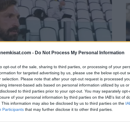
onemkisat.com -
Do Not Process My Personal Information
to opt-out of the sale, sharing to third parties, or processing of your per
formation for targeted advertising by us, please use the below opt-out s
S
r selection. Please note that after your opt-out request is processed y
eing interest-based ads based on personal information utilized by us or
–
disclosed to third parties prior to your opt-out. You may separately opt-
j
losure of your personal information by third parties on the IAB’s list of
a
. This information may also be disclosed by us to third parties on the
IA
lla se lähtee Mestarien liigan kamppailuun
Participants
that may further disclose it to other third parties.
22
Su
ka
 lähtee taistelemaan Juventuksen ensimmäiseen
ov