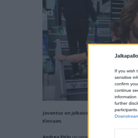
Jalkapall
If you wish 
sensitive in
confirm you
continue se
information 
further disc
participants
Juventus on julkaissut kokoonpanonsa, jo
Downstream 
Kiovaan.
Andrea Pirlo
on nimennyt miehistönsä, joka