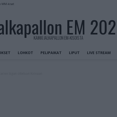
n MM-kisat
alkapallon EM 20
KAIKKI JALKAPALLON EM-KISOISTA
OKSET
LOHKOT
PELIPAIKAT
LIPUT
LIVE STREAM
arien liigan otteluun Kiovaan