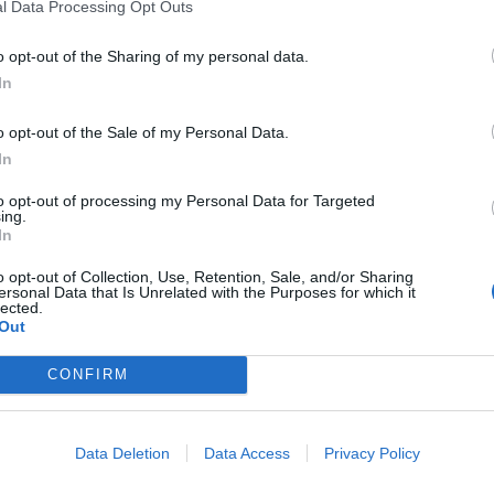
l Data Processing Opt Outs
ra
startunnan saanut
Cristiano Ronaldo
ei ole odotetusti
re
o opt-out of the Sharing of my personal data.
In
n seuraavalla edustuksella:
o opt-out of the Sale of my Personal Data.
In
soglio
,
Gianluigi Buffon
to opt-out of processing my Personal Data for Targeted
ing.
 Cuadrado
,
Leonardo Bonucci
,
Merih
In
o opt-out of Collection, Use, Retention, Sale, and/or Sharing
ersonal Data that Is Unrelated with the Purposes for which it
lected.
o Chiesa
,
Adrien Rabiot
,
Rodrigo
Out
o Portanova
,
Dejan Kulusevski
CONFIRM
pailuun on siis varsin ohut. Nähtäväksi jää, kykeneekö
Data Deletion
Data Access
Privacy Policy
suosikkina otteluun lähtevää Juventusta kauden