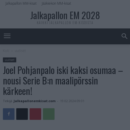
Jalkapallon MM-kisat
Jääkiekon MM-kisat
Jalkapallon EM 2028
KAIKKI JALKAPALLON EM-KISOISTA
Koti
uutiset
uutiset
Joel Pohjanpalo iski kaksi osumaa –
nousi Serie B:n maalipörssin
kärkeen!
Tekijä
Jalkapallonemkisat.com
-
19.02.2024 09:01