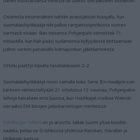
hänen edustamansa Venezia oli saanut vieraakseen Modenan.
Osumista ensimmäinen nähtiin avausjakson lisäajalla, kun
suomalaishyökkääjä iski pallon rangaistuspotkusta vuoren
varmasti sisään. Illan toisensa Pohjanpalo viimeisteli 71.
minuutilla, kun hän pääsi sydämensä kyllyydestä tinttaamaan
pallon verkon perukoille kulmapotkun jälkitilanteesta.
Ottelu päättyi lopulta tasatulokseen 2-2.
Suomalaishyökkääjä nousi samalla koko Serie B:n maalipörssin
kärkeen viimeisteltyään 21 ottelussa 13 osumaa. Pohjanpalon
tehoja kaivataan ensi kuussa, kun Huuhkajat matkaa Walesin
vieraaksi EM-kisojen jatkokarsintojen merkeissä.
EM-kisojen lohkot
on jo arvottu. Mikäli Suomi yltää kisoihin
saakka, pelaa se D-lohkossa yhdessä Ranskan, Itävallan ja
Hollannin kanssa.