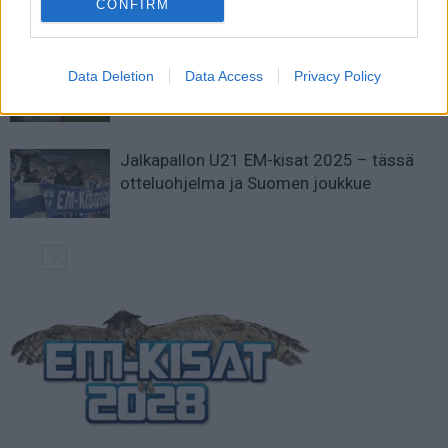
CONFIRM
analyysi
Suomi-Hollanti näkyy ilmaiseksi TV:stä –
Data Deletion
Data Access
Privacy Policy
näin katsot ottelun
Jalkapallon U21 EM-kisat 2025 – tässä
otteluohjelma ja Suomen joukkue