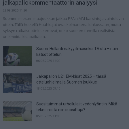
jalkapallokommentaattorin analyysi
22.09.2025 11:20
Suomen miesten maajoukkue jatkaa FIFA:n MM-karsintoja vaihtelevin
ottein. Tällä hetkellä Huuhkajat ovat kolmantena lohkossaan, mutta
syksyn ratkaisuottelut kertovat, onko suomen faneilla realistista
unelmoida kisapaikasta....
Suomi-Hollanti näkyy ilmaiseksi TV:stä – näin
katsot ottelun
06.06.2025 14:00
Jalkapallon U21 EM-kisat 2025 – tässä
otteluohjelma ja Suomen joukkue
18.05.2025 09:10
Suosituimmat urheilulajit vedonlyöntiin: Mikä
tekee niistä niin suosittuja?
05.05.2025 11:03