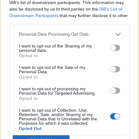
IAB’s list of downstream participants. This information may
also be disclosed by us to third parties on the
IAB’s List of
Downstream Participants
that may further disclose it to other
third parties.
Personal Data Processing Opt Outs
I want to opt-out of the Sharing of my
personal data.
Opted In
Edellinen artikkeli
Seuraava artikkeli
I want to opt-out of the Sale of my
Suomalaisfirma WellO2 jysäytti
Glen Kamara kliinisessä vireessä
Personal Data.
Opted In
kovan ilmoituksen – teki
– teki Championshipin historiaa
sopimuksen West Hamin
syöttötarkkuudellaan
I want to opt-out of processing my
kanssa
Personal Data for Targeted Advertising.
Opted In
I want to opt-out of Collection, Use,
LIITTYVÄT ARTIKKELIT
LISÄÄ TEKIJÄLTÄ
Retention, Sale, and/or Sharing of my
Personal Data that Is Unrelated with the
Purposes for which it was collected.
Opted Out
Suomen MM-karsintojen näkymät –
todellinen jalkapallokommentaattorin