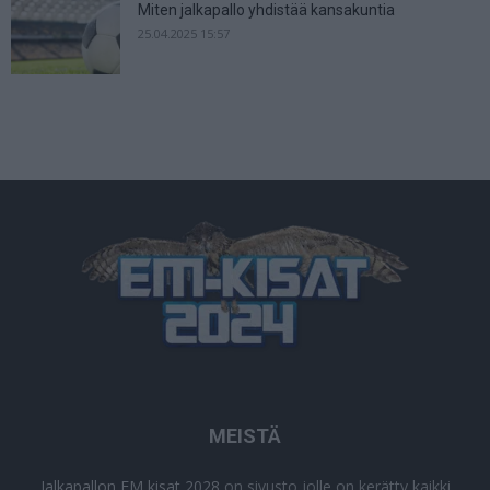
Miten jalkapallo yhdistää kansakuntia
25.04.2025 15:57
MEISTÄ
Jalkapallon EM kisat 2028
on sivusto jolle on kerätty kaikki