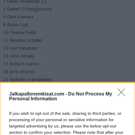
1 Lukas Hradecky (C)
3 Daniel O’Shaughnessy
6 Glen Kamara
8 Robin Lod
10 Teemu Pukki
11 Rasmus Schüller
15 Leo Väisänen
16 Urho Nissilä
17 Robert Ivanov
18 Jere Uronen
21 Nicholas Hämäläinen
Jalkapallonemkisat.com -
Do Not Process My
https://twitter.com/Huuhkajat/status/146067755858916966
Personal Information
6
If you wish to opt-out of the sale, sharing to third parties, or
Jos twiitti ei näy laitteellasi voit katsoa sen suoraan
Huuhkajien
processing of your personal or sensitive information for
Twitter-tililtä
.
targeted advertising by us, please use the below opt-out
section to confirm your selection. Please note that after your