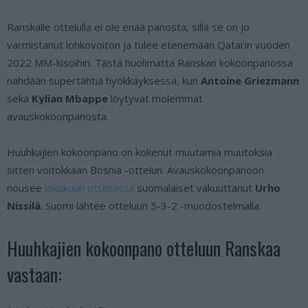
Ranskalle ottelulla ei ole enää panosta, sillä se on jo
varmistanut lohkovoiton ja tulee etenemään Qatarin vuoden
2022 MM-kisoihin. Tästä huolimatta Ranskan kokoonpanossa
nähdään supertähtiä hyökkäyksessä, kun
Antoine Griezmann
sekä
Kylian Mbappe
löytyvät molemmat
avauskokoonpanosta.
Huuhkajien kokoonpano on kokenut muutamia muutoksia
sitten voitokkaan Bosnia -ottelun. Avauskokoonpanoon
nousee
lokakuun otteluissa
suomalaiset vakuuttanut
Urho
Nissilä
. Suomi lähtee otteluun 5-3-2 -muodostelmalla.
Huuhkajien kokoonpano otteluun Ranskaa
vastaan: