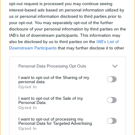
opt-out request is processed you may continue seeing
Panokset illan otteluun ovat selvillä. Mikäli Suomi onnistuu
interest-based ads based on personal information utilized by
kaatamaan Ranskan, se sijoittuu lohkossa varmasti toiseksi ja
us or personal information disclosed to third parties prior to
nappaa täten paikan MM-jatkokarsinnassa. Myös tasapelillä tai
your opt-out. You may separately opt-out of the further
disclosure of your personal information by third parties on the
tappiolla Huuhkajat voi sijoittua toiseksi, mikäli Ukraina ei
IAB’s list of downstream participants. This information may
onnistu kaatamaan Bosniaa illan ottelussa.
also be disclosed by us to third parties on the
IAB’s List of
Downstream Participants
that may further disclose it to other
Lohko D:n viimeiset ottelut potkaistaan käyntiin tiistai-iltana
third parties.
kello 21:45. Suomen kanssa lohkon toisesta sijasta taisteleva
Personal Data Processing Opt Outs
Ukraina kohtaa Bosnian vierasnurmella.
I want to opt-out of the Sharing of my
personal data.
Opted In
I want to opt-out of the Sale of my
Personal Data.
Opted In
I want to opt-out of processing my
Personal Data for Targeted Advertising.
Opted In
Edellinen artikkeli
Seuraava artikkeli