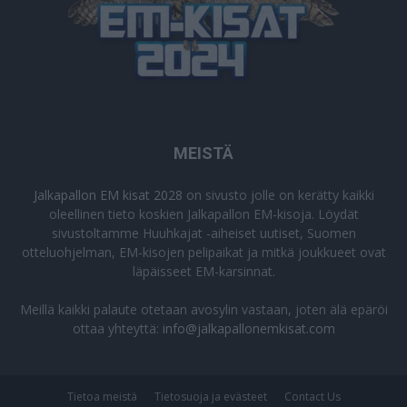
MEISTÄ
Jalkapallon EM kisat 2028
on sivusto jolle on kerätty kaikki
oleellinen tieto koskien Jalkapallon EM-kisoja. Löydät
sivustoltamme Huuhkajat -aiheiset uutiset, Suomen
otteluohjelman, EM-kisojen pelipaikat ja mitkä joukkueet ovat
läpäisseet EM-karsinnat.
Meillä kaikki palaute otetaan avosylin vastaan, joten älä epäröi
ottaa yhteyttä:
info@jalkapallonemkisat.com
Tietoa meistä
Tietosuoja ja evästeet
Contact Us