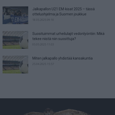
Jalkapallon U21 EM-kisat 2025 – tässä
otteluohjelma ja Suomen joukkue
18.05.2025 09:10
Suosituimmat urheilulajit vedonlyöntiin: Mikä
tekee niistä niin suosittuja?
05.05.2025 11:03
Miten jalkapallo yhdistää kansakuntia
25.04.2025 15:57