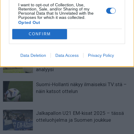
I want to opt-out of Collection, Use,
Jalkapallon ja nettikasinoiden
Video: Huuhkajissa debytoinut
Retention, Sale, and/or Sharing of my
yhteensopivuus
laituri hurjana Hollannissa – uran
Personal Data that Is Unrelated with the
Purposes for which it was collected.
ensimmäinen hattutemppu
Opted Out
CONFIRM
LIITTYVÄT ARTIKKELIT
LISÄÄ TEKIJÄLTÄ
Suomen MM-karsintojen näkymät –
Data Deletion
Data Access
Privacy Policy
todellinen jalkapallokommentaattorin
analyysi
Suomi-Hollanti näkyy ilmaiseksi TV:stä –
näin katsot ottelun
Jalkapallon U21 EM-kisat 2025 – tässä
otteluohjelma ja Suomen joukkue