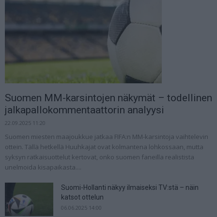
Suomen MM-karsintojen näkymät – todellinen
jalkapallokommentaattorin analyysi
22.09.2025 11:20
Suomen miesten maajoukkue jatkaa FIFA:n MM-karsintoja vaihtelevin
ottein. Tällä hetkellä Huuhkajat ovat kolmantena lohkossaan, mutta
syksyn ratkaisuottelut kertovat, onko suomen faneilla realistista
unelmoida kisapaikasta....
Suomi-Hollanti näkyy ilmaiseksi TV:stä – näin
katsot ottelun
06.06.2025 14:00