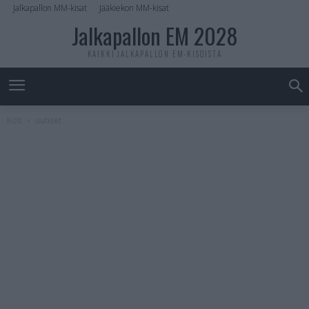
Jalkapallon MM-kisat
Jääkiekon MM-kisat
Jalkapallon EM 2028
KAIKKI JALKAPALLON EM-KISOISTA
Koti
uutiset