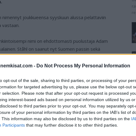
.
ra
re
 nimennyt joukkueensa syyskuun alussa pelattaviin
a vastaan.
enkiintoisempi nimi on ehdottomasti puolustaja Adam
salainen. Ståhl on saanut nyt Suomen passin sekä
ostaa hänet heti ryhmään mukaan. Toinen ensikertalainen
onemkisat.com -
Do Not Process My Personal Information
llä. Suomi kohtaa ensin Kreikan 7. syyskuuta ja Englannin
to opt-out of the sale, sharing to third parties, or processing of your per
formation for targeted advertising by us, please use the below opt-out s
ssa Kansojen liigassa B-tasolla. Lohkon voittaja nousee
r selection. Please note that after your opt-out request is processed y
ohkokakkoset pääsevät nousukarsintaan ja lohkoneloset
eing interest-based ads based on personal information utilized by us or
disclosed to third parties prior to your opt-out. You may separately opt-
losure of your personal information by third parties on the IAB’s list of
. This information may also be disclosed by us to third parties on the
IA
ös paikka MM-jatkokarsintoihin. Sinne pääsevät
Participants
that may further disclose it to other third parties.
 jotka eivät ole varsinaisten Euroopan MM-karsintojen
taan vuoden 2025 aikana.