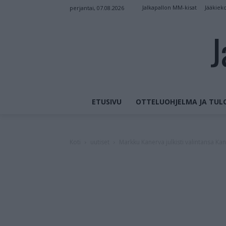
Jalkapallon MM-kisat
Jääkiek
perjantai, 07.08.2026
J
ETUSIVU
OTTELUOHJELMA JA TUL
Koti
uutiset
Markku Kanerva julkisti valintansa Ka