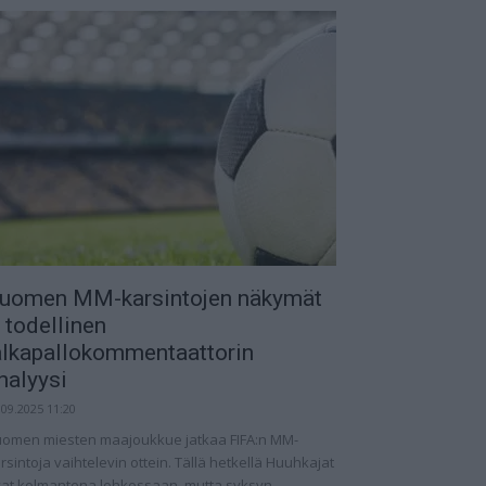
uomen MM-karsintojen näkymät
 todellinen
alkapallokommentaattorin
nalyysi
.09.2025 11:20
omen miesten maajoukkue jatkaa FIFA:n MM-
rsintoja vaihtelevin ottein. Tällä hetkellä Huuhkajat
at kolmantena lohkossaan, mutta syksyn