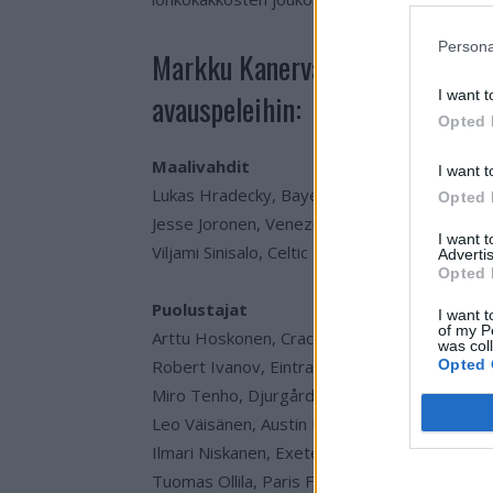
Persona
Markku Kanervan valitsema Huu
I want t
avauspeleihin:
Opted 
Maalivahdit
I want t
Lukas Hradecky, Bayer 04 Leverkusen
Opted 
Jesse Joronen, Venezia FC
I want 
Viljami Sinisalo, Celtic FC
Advertis
Opted 
Puolustajat
I want t
of my P
Arttu Hoskonen, Cracovia
was col
Opted 
Robert Ivanov, Eintracht Braunschweig
Miro Tenho, Djurgårdens IF
Leo Väisänen, Austin FC
Ilmari Niskanen, Exeter City
Tuomas Ollila, Paris FC