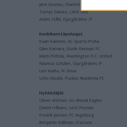
Jere Uronen, Charlotte FC
Tomas Galvez, LASK Linz
Adam Ståhl, Djurgårdens IF
Keskikenttäpelaajat
Kaan Kairinen, AC Sparta Praha
Glen Kamara, Stade Rennais FC
Matti Peltola, Washington D.C. United
Rasmus Schüller, Djurgårdens IF
Leo Walta, IK Sirius
Urho Nissilä, Puskas Akademia FC
Hyökkääjät
Oliver Antman, Go Ahead Eagles
Daniel Håkans, Lech Poznan
Fredrik Jensen, FC Augsburg
Benjamin Källman, Cracovia