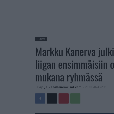
uutiset
Markku Kanerva julki
liigan ensimmäisiin 
mukana ryhmässä
Tekijä
Jalkapallonemkisat.com
-
28.08.2024 22:39