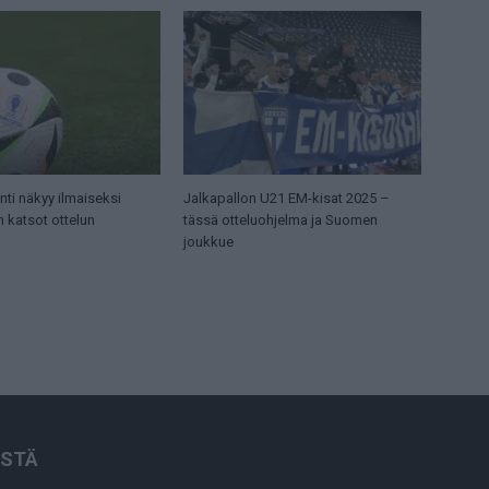
ti näkyy ilmaiseksi
Jalkapallon U21 EM-kisat 2025 –
n katsot ottelun
tässä otteluohjelma ja Suomen
joukkue
ISTÄ