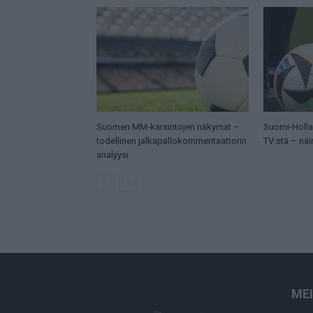
Suomen MM-karsintojen näkymät –
Suomi-Hollan
todellinen jalkapallokommentaattorin
TV:stä – näi
analyysi
ME