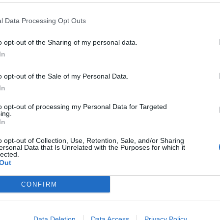
l Data Processing Opt Outs
hkajat-ryhmä Kansojen liigan
o opt-out of the Sharing of my personal data.
In
o opt-out of the Sale of my Personal Data.
In
to opt-out of processing my Personal Data for Targeted
ing.
In
o opt-out of Collection, Use, Retention, Sale, and/or Sharing
ersonal Data that Is Unrelated with the Purposes for which it
lected.
Out
CONFIRM
Data Deletion
Data Access
Privacy Policy