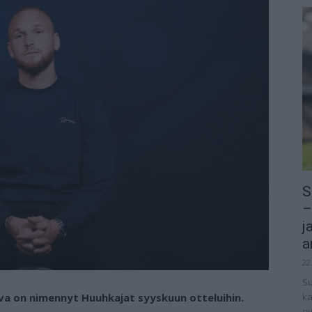
S
–
j
a
22
Su
a on nimennyt Huuhkajat syyskuun otteluihin.
ka
ov