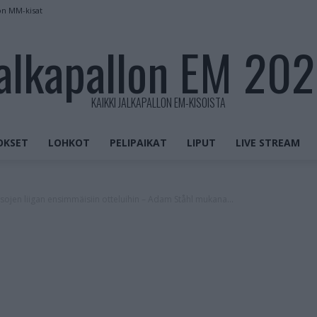
on MM-kisat
alkapallon EM 20
KAIKKI JALKAPALLON EM-KISOISTA
OKSET
LOHKOT
PELIPAIKAT
LIPUT
LIVE STREAM
nsojen liigan ensimmäisiin otteluihin – Adam Ståhl mukana...