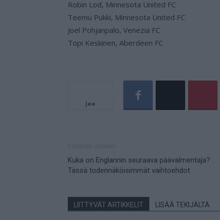
Robin Lod, Minnesota United FC
Teemu Pukki, Minnesota United FC
Joel Pohjanpalo, Venezia FC
Topi Keskinen, Aberdeen FC
Jaa
Edellinen artikkeli
Kuka on Englannin seuraava päävalmentaja?
Tässä todennäköisimmät vaihtoehdot
LIITTYVÄT ARTIKKELIT
LISÄÄ TEKIJÄLTÄ