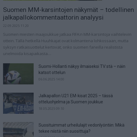
Suomen MM-karsintojen näkymät – todellinen
jalkapallokommentaattorin analyysi
22.09.2025 11:20
Suomen miesten maajoukkue jatkaa FIFA:n MM-karsintoja vaihtelevin
ottein. Tällä hetkellä Huuhkajat ovat kolmantena lohkossaan, mutta
syksyn ratkaisuottelut kertovat, onko suomen faneilla realistista
unelmoida kisapaikasta....
Suomi-Hollanti näkyy ilmaiseksi TV:stä – näin
katsot ottelun
06.06.2025 14:00
Jalkapallon U21 EM-kisat 2025 – tässä
otteluohjelma ja Suomen joukkue
18.05.2025 09:10
Suosituimmat urheilulajit vedonlyöntiin: Mikä
tekee niistä niin suosittuja?