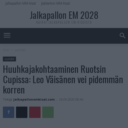
Jalkapallon MM-kisat
Jääkiekon MM-kisat
Jalkapallon EM 2028
KAIKKI JALKAPALLON EM-KISOISTA
Koti
uutiset
uutiset
Huuhkajakohtaaminen Ruotsin
Cupissa: Leo Väisänen vei pidemmän
korren
Tekijä
Jalkapallonemkisat.com
-
26.06.2020 08:46