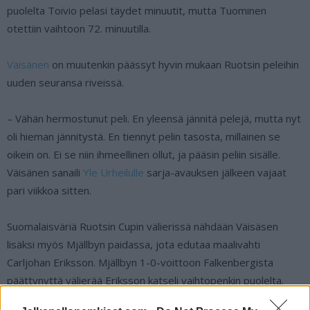
puolelta Toivio pelasi täydet minuutit, mutta Tuominen
otettiin vaihtoon 72. minuutilla.
Väisänen
on muutenkin päässyt hyvin mukaan Ruotsin peleihin
uuden seuransa riveissä.
– Vähän hermostunut peli. En yleensä jännitä pelejä, mutta nyt
oli hieman jännitystä. En tiennyt pelin tasosta, millainen se
oikein on. Ei se niin ihmeellinen ollut, ja pääsin peliin sisälle.
Väisänen sanaili
Yle Urheilulle
sarja-avauksen jälkeen vajaat
pari viikkoa sitten.
Suomalaisväriä Ruotsin Cupin välierissä nähdään Väisäsen
lisäksi myös Mjällbyn paidassa, jota edutaa maalivahti
Carljohan Eriksson. Mjällbyn 1-0-voittoon Falkenbergista
päättynyttä välierää Eriksson katseli vaihtopenkin puolelta.