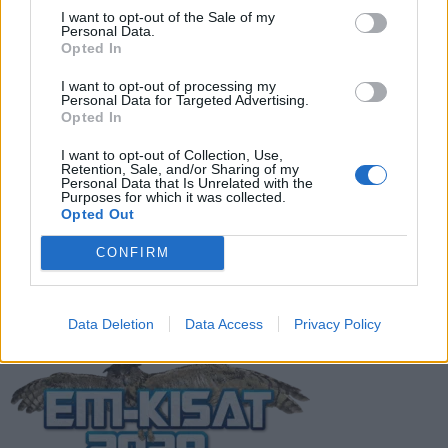
Suomen MM-karsintojen näkymät –
I want to opt-out of the Sale of my
Personal Data.
todellinen jalkapallokommentaattorin
Opted In
analyysi
I want to opt-out of processing my
Personal Data for Targeted Advertising.
Suomi-Hollanti näkyy ilmaiseksi TV:stä –
Opted In
näin katsot ottelun
I want to opt-out of Collection, Use,
Retention, Sale, and/or Sharing of my
Personal Data that Is Unrelated with the
Purposes for which it was collected.
Jalkapallon U21 EM-kisat 2025 – tässä
Opted Out
otteluohjelma ja Suomen joukkue
CONFIRM
Data Deletion
Data Access
Privacy Policy