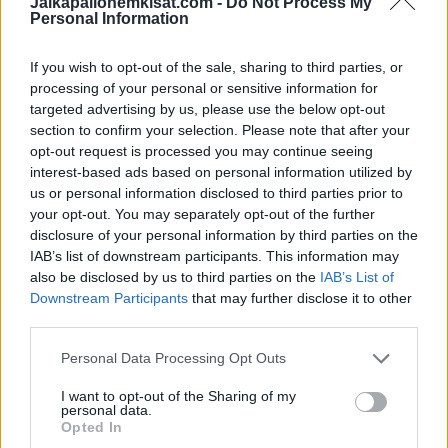
Jalkapallonemkisat.com -
Do Not Process My
Saku Ylätuvan edustama Tukholman AIK puolestaan hävisi
Personal Information
Malmölle selvin lukemin 4-1. Ylätupa oli avauksessa ja hänet
otettiin vaihtoon hieman ennen tunnin täyttymistä.
If you wish to opt-out of the sale, sharing to third parties, or
processing of your personal or sensitive information for
targeted advertising by us, please use the below opt-out
section to confirm your selection. Please note that after your
opt-out request is processed you may continue seeing
interest-based ads based on personal information utilized by
us or personal information disclosed to third parties prior to
your opt-out. You may separately opt-out of the further
disclosure of your personal information by third parties on the
IAB’s list of downstream participants. This information may
Edellinen artikkeli
Seuraava artikkeli
also be disclosed by us to third parties on the
IAB’s List of
Downstream Participants
that may further disclose it to other
Liverpoolin päävalmentaja
Helmarien Tuija Hyyrysen
third parties.
Jürgen Klopp puhkesi kyyneliin
Juventus julistettiin Serie A:n
mestaruuden ratkettua
voittajaksi
Personal Data Processing Opt Outs
I want to opt-out of the Sharing of my
personal data.
LIITTYVÄT ARTIKKELIT
LISÄÄ TEKIJÄLTÄ
Opted In