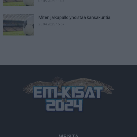
05.05.2025 11:03
Miten jalkapallo yhdistää kansakuntia
25.04.2025 15:57
MEISTÄ