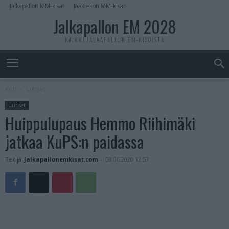
Jalkapallon MM-kisat
Jääkiekon MM-kisat
Jalkapallon EM 2028
KAIKKI JALKAPALLON EM-KISOISTA
Koti
uutiset
uutiset
Huippulupaus Hemmo Riihimäki
jatkaa KuPS:n paidassa
Tekijä
Jalkapallonemkisat.com
-
08.06.2020 12:57