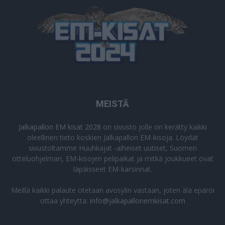
MEISTÄ
Jalkapallon EM kisat 2028
on sivusto jolle on kerätty kaikki
oleellinen tieto koskien Jalkapallon EM-kisoja. Löydät
sivustoltamme Huuhkajat -aiheiset uutiset, Suomen
otteluohjelman, EM-kisojen pelipaikat ja mitkä joukkueet ovat
läpäisseet EM-karsinnat.
Meillä kaikki palaute otetaan avosylin vastaan, joten älä epäröi
ottaa yhteyttä:
info@jalkapallonemkisat.com