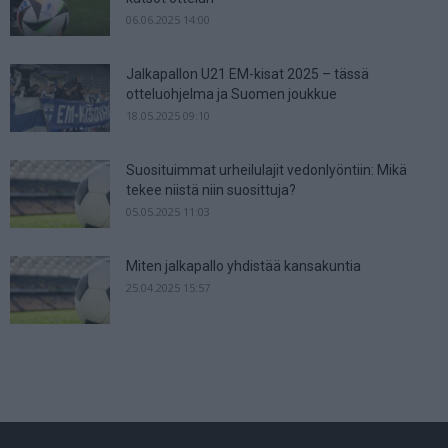
06.06.2025 14:00
Jalkapallon U21 EM-kisat 2025 – tässä
otteluohjelma ja Suomen joukkue
18.05.2025 09:10
Suosituimmat urheilulajit vedonlyöntiin: Mikä
tekee niistä niin suosittuja?
05.05.2025 11:03
Miten jalkapallo yhdistää kansakuntia
25.04.2025 15:57