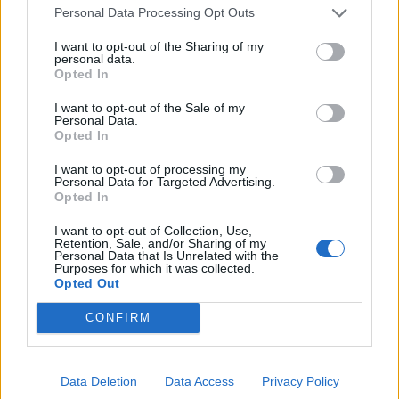
Personal Data Processing Opt Outs
Edellinen artikkeli
Seuraava artikkeli
I want to opt-out of the Sharing of my
Veikkausliigan otteluohjelma
Myös Englannin Championship
personal data.
kaudelle 2020 on julkaistu!
jatkuu juhannuksena – tässä
Opted In
ohjelma!
I want to opt-out of the Sale of my
Personal Data.
Opted In
LIITTYVÄT ARTIKKELIT
LISÄÄ TEKIJÄLTÄ
I want to opt-out of processing my
Personal Data for Targeted Advertising.
Opted In
Suomen MM-karsintojen näkymät –
todellinen jalkapallokommentaattorin
I want to opt-out of Collection, Use,
analyysi
Retention, Sale, and/or Sharing of my
Personal Data that Is Unrelated with the
Purposes for which it was collected.
Opted Out
Suomi-Hollanti näkyy ilmaiseksi TV:stä –
näin katsot ottelun
CONFIRM
Jalkapallon U21 EM-kisat 2025 – tässä
Data Deletion
Data Access
Privacy Policy
otteluohjelma ja Suomen joukkue