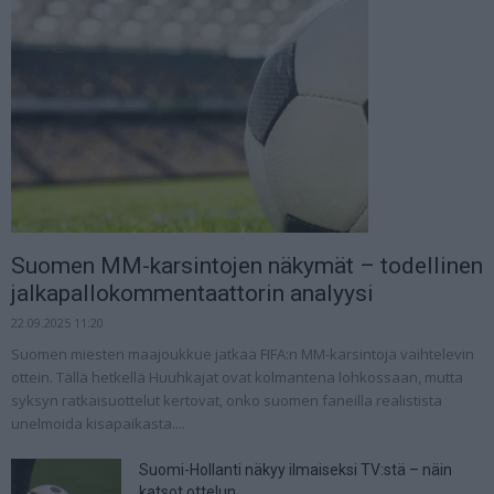
Suomen MM-karsintojen näkymät – todellinen
jalkapallokommentaattorin analyysi
22.09.2025 11:20
Suomen miesten maajoukkue jatkaa FIFA:n MM-karsintoja vaihtelevin
ottein. Tällä hetkellä Huuhkajat ovat kolmantena lohkossaan, mutta
syksyn ratkaisuottelut kertovat, onko suomen faneilla realistista
unelmoida kisapaikasta....
Suomi-Hollanti näkyy ilmaiseksi TV:stä – näin
katsot ottelun