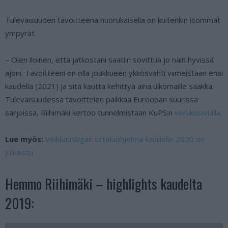
Tulevaisuuden tavoitteena nuorukaisella on kuitenkin isommat
ympyrät
– Olen iloinen, että jatkostani saatiin sovittua jo näin hyvissä
ajoin. Tavoitteeni on olla joukkueen ykkösvahti viimeistään ensi
kaudella (2021) ja sitä kautta kehittyä aina ulkomaille saakka.
Tulevaisuudessa tavoittelen paikkaa Euroopan suurissa
sarjoissa, Riihimäki kertoo tunnelmistaan KuPS:n
verkkosivuilla
.
Lue myös:
Veikkausliigan otteluohjelma kaudelle 2020 on
julkaistu
Hemmo Riihimäki – highlights kaudelta
2019: