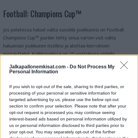
Football: Champions Cup™
Jos pelatessa haluat valita suosikki joukkueesi on Football:
Champions Cup™ juurikin tehty sinua varten voit valita
haluamasi joukkueen itsellesi ja aloittaa kierroksien
pyöräyttelyt. Kolikkopelissä on 25 voittolinjaa viidellä
pyörivällä linjalla.
Jalkapallonemkisat.com -
Do Not Process My
Personal Information
PowerPlay Football Scratch
If you wish to opt-out of the sale, sharing to third parties, or
processing of your personal or sensitive information for
Jos sinua kiinnostaa kolikkopeli omalaatuisilla jalkapallo
targeted advertising by us, please use the below opt-out
symboleilla, jotka pyörivät rullilla on PowerPlay Football Scrath
section to confirm your selection. Please note that after your
erinomainen vaihtoehto. Jalkapallo teemainen kolikkopeli missä
opt-out request is processed you may continue seeing
interest-based ads based on personal information utilized by
voit voittaa bonuksia kuten. Ilmaiskierroksia tai stacked wild-
us or personal information disclosed to third parties prior to
symboleita.
your opt-out. You may separately opt-out of the further