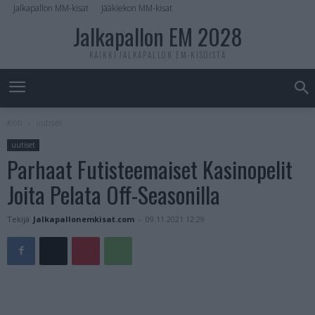
Jalkapallon MM-kisat
Jääkiekon MM-kisat
Jalkapallon EM 2028
KAIKKI JALKAPALLON EM-KISOISTA
Koti
uutiset
uutiset
Parhaat Futisteemaiset Kasinopelit
Joita Pelata Off-Seasonilla
Tekijä
Jalkapallonemkisat.com
-
09.11.2021 12:29