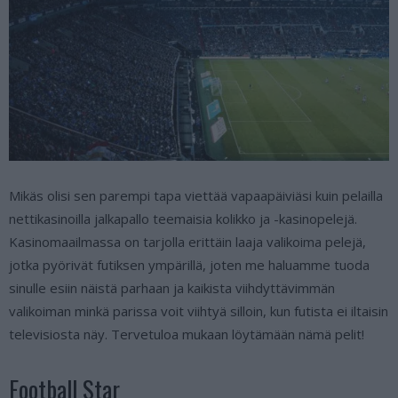
Mikäs olisi sen parempi tapa viettää vapaapäiviäsi kuin pelailla
nettikasinoilla jalkapallo teemaisia kolikko ja -kasinopelejä.
Kasinomaailmassa on tarjolla erittäin laaja valikoima pelejä,
jotka pyörivät futiksen ympärillä, joten me haluamme tuoda
sinulle esiin näistä parhaan ja kaikista viihdyttävimmän
valikoiman minkä parissa voit viihtyä silloin, kun futista ei iltaisin
televisiosta näy. Tervetuloa mukaan löytämään nämä pelit!
Football Star