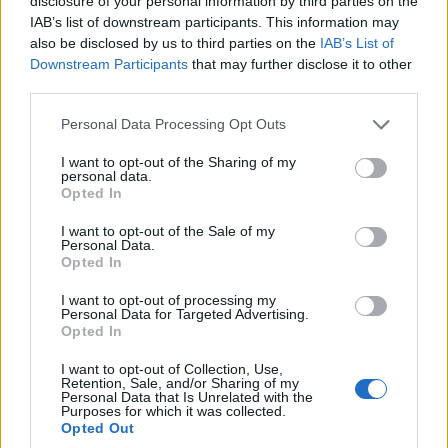
disclosure of your personal information by third parties on the
Live Football Studio
IAB’s list of downstream participants. This information may
also be disclosed by us to third parties on the
IAB’s List of
Downstream Participants
that may further disclose it to other
Tämä peli on kuin tehty Eurooppalaisen jalkapallon ihailijoille.
third parties.
Peli keskittyy kauneinmpiin sekä suurimpiin jalkapallo liigoihin
Personal Data Processing Opt Outs
ympäri maailman. Pelissä on käsittämättömät 243- voittolinjaa
viidellä pyörivällä linjalla, jossa on kolme riviä.
I want to opt-out of the Sharing of my
personal data.
Opted In
Yhteenveto
I want to opt-out of the Sale of my
Personal Data.
Opted In
Jos sinua kiehtoo jalkapallo ja fanitat sitä tosissa onko mitään
I want to opt-out of processing my
parempaa tapaa viettää vapaa-aikaasi offseasonilla kuin
Personal Data for Targeted Advertising.
kokeilla muutamaa futisteemaista kolikkopeliä? En usko, mutta
Opted In
onneksi näitä pelejä tarjoaa erittäin moni ja laadukas
kasino
.
I want to opt-out of Collection, Use,
Retention, Sale, and/or Sharing of my
Personal Data that Is Unrelated with the
Pelit, jotka tähän listalle pääsivät ovat todella ne parhaat
Purposes for which it was collected.
Opted Out
futisteemaiset kolikkopelit ainakin meidän mielestämme. Näille