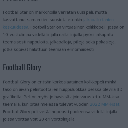
Football Star on markkinoilla verratain uusi peli, mutta
kasvattanut saman tien suosiota etenkin
jalkapallo fanien
keskuudessa
. Football Star on virtuaalinen kolikkopeli, jossa on
10-voittolinjaa viidellä linjalla näillä linjoilla pyörii jalkapallo
teemaisesti nappuloita, jalkapalloja, pillejä sekä pokaaleja,
jotka sopivat haluttuun teemaan erinomaisesti.
Football Glory
Football Glory on erittäin korkealaatuinen kolikkopeli minkä
taso on aivan pelintuottajien huippuluokkaa pelissä olevilla 3D
grafikoilla. Peli on myös jo hyvissä ajoin varustettu MM-kisa
teemalla, kun pitää mielessä tulevat vuoden
2022 MM-kisat
.
Football Glory peli vetää nopeasti puoleensa viidellä linjalla
joissa voittaa voit 20 eri voittolinjalla.