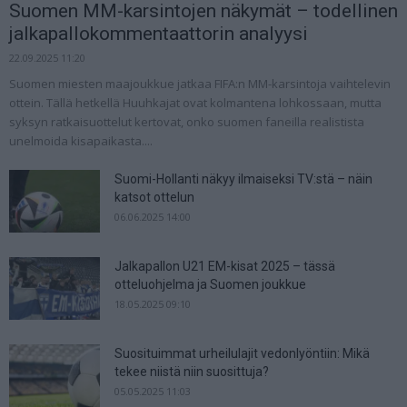
Suomen MM-karsintojen näkymät – todellinen
jalkapallokommentaattorin analyysi
22.09.2025 11:20
Suomen miesten maajoukkue jatkaa FIFA:n MM-karsintoja vaihtelevin
ottein. Tällä hetkellä Huuhkajat ovat kolmantena lohkossaan, mutta
syksyn ratkaisuottelut kertovat, onko suomen faneilla realistista
unelmoida kisapaikasta....
Suomi-Hollanti näkyy ilmaiseksi TV:stä – näin
katsot ottelun
06.06.2025 14:00
Jalkapallon U21 EM-kisat 2025 – tässä
otteluohjelma ja Suomen joukkue
18.05.2025 09:10
Suosituimmat urheilulajit vedonlyöntiin: Mikä
tekee niistä niin suosittuja?
05.05.2025 11:03