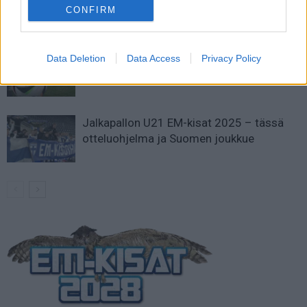
todellinen jalkapallokommentaattorin
CONFIRM
analyysi
Suomi-Hollanti näkyy ilmaiseksi TV:stä –
Data Deletion
Data Access
Privacy Policy
näin katsot ottelun
Jalkapallon U21 EM-kisat 2025 – tässä
otteluohjelma ja Suomen joukkue