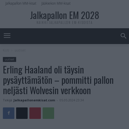
Jalkapallon MM-kisat
Jääkiekon MM-kisat
Jalkapallon EM 2028
KAIKKI JALKAPALLON EM-KISOISTA
Koti
uutiset
uutiset
Erling Haaland oli täysin
pysäyttämätön – pommitti pallon
neljästi Wolvesin verkkoon
Tekijä
Jalkapallonemkisat.com
-
05.05.2024 23:34