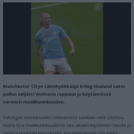
Manchester Cityn tähtihyökkääjä Erling Haaland takoi
pallon neljästi Wolvesin reppuun ja käytännössä
varmisti maalikuninkuuden.
Valioliigan mestaruuden ratkeamista saadaan vielä odottaa,
mutta kisa maalikuninkuudesta taisi ainakin käytännön tasolla jo
ratketa lauantain kierroksella, kun Manchester City pieksi