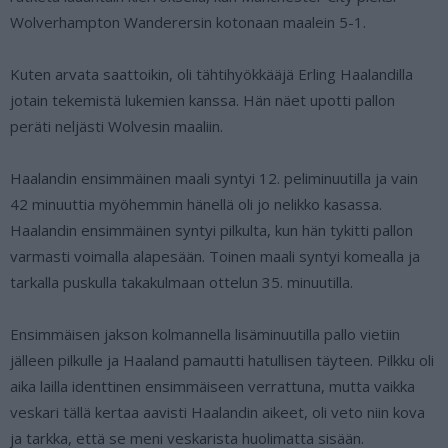
Wolverhampton Wanderersin kotonaan maalein 5-1.
Kuten arvata saattoikin, oli tähtihyökkääjä Erling Haalandilla
jotain tekemistä lukemien kanssa. Hän näet upotti pallon
peräti neljästi Wolvesin maaliin.
Haalandin ensimmäinen maali syntyi 12. peliminuutilla ja vain
42 minuuttia myöhemmin hänellä oli jo nelikko kasassa.
Haalandin ensimmäinen syntyi pilkulta, kun hän tykitti pallon
varmasti voimalla alapesään. Toinen maali syntyi komealla ja
tarkalla puskulla takakulmaan ottelun 35. minuutilla.
Ensimmäisen jakson kolmannella lisäminuutilla pallo vietiin
jälleen pilkulle ja Haaland pamautti hatullisen täyteen. Pilkku oli
aika lailla identtinen ensimmäiseen verrattuna, mutta vaikka
veskari tällä kertaa aavisti Haalandin aikeet, oli veto niin kova
ja tarkka, että se meni veskarista huolimatta sisään.