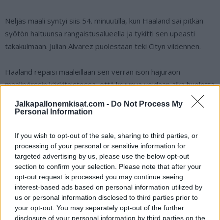
Neljäs maali syntyi siis 54. minuutilla, kun Haaland sai pitkän
syötön haltuunsa rangaistusalueella ja tykitti sen upeasti
takakulmaan. Julian Alvarez puolestaan teki Cityn viidennen.
Haaland repäisi maaleillaan sen verran ison hajuraon
maalipörssin kärkitaistossa, että kruunua voidaan aika huoletta
asetella jo hänen kutreilleen. Haaland on tehnyt nyt 25
Jalkapallonemkisat.com -
Do Not Process My
osumaa, kun lähimmät uhkaajat, eli Newcastlen Alexander Isak
Personal Information
ja Chelsean Cole Palmer, ovat tehneet 20 maalia mieheen.
If you wish to opt-out of the sale, sharing to third parties, or
processing of your personal or sensitive information for
Erling Haaland niittasi pallon neljästi
targeted advertising by us, please use the below opt-out
Wolvesin verkkoon:
section to confirm your selection. Please note that after your
opt-out request is processed you may continue seeing
interest-based ads based on personal information utilized by
https://twitter.com/centregoals/status/1786873027155857
us or personal information disclosed to third parties prior to
your opt-out. You may separately opt-out of the further
496
disclosure of your personal information by third parties on the