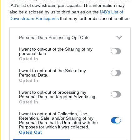
IAB’s list of downstream participants. This information may
Katso myös:
Ipswich Town varmisti nousunsa Valioliigaan
also be disclosed by us to third parties on the
IAB’s List of
Downstream Participants
that may further disclose it to other
third parties.
Personal Data Processing Opt Outs
I want to opt-out of the Sharing of my
personal data.
Opted In
I want to opt-out of the Sale of my
Personal Data.
Edellinen artikkeli
Seuraava artikkeli
Opted In
Ipswich Town varmisti
Leverkusenin dominointi sai
nousunsa Valioliigaan
jatkoa – tappioton sarjakausi
I want to opt-out of processing my
Personal Data for Targeted Advertising.
enää kahden matsin päässä
Opted In
I want to opt-out of Collection, Use,
Retention, Sale, and/or Sharing of my
LIITTYVÄT ARTIKKELIT
LISÄÄ TEKIJÄLTÄ
Personal Data that Is Unrelated with the
Purposes for which it was collected.
Opted Out
Suomen MM-karsintojen näkymät –