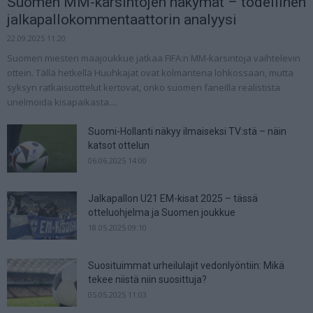
Suomen MM-karsintojen näkymät – todellinen
jalkapallokommentaattorin analyysi
22.09.2025 11:20
Suomen miesten maajoukkue jatkaa FIFA:n MM-karsintoja vaihtelevin
ottein. Tällä hetkellä Huuhkajat ovat kolmantena lohkossaan, mutta
syksyn ratkaisuottelut kertovat, onko suomen faneilla realistista
unelmoida kisapaikasta....
Suomi-Hollanti näkyy ilmaiseksi TV:stä – näin
katsot ottelun
06.06.2025 14:00
Jalkapallon U21 EM-kisat 2025 – tässä
otteluohjelma ja Suomen joukkue
18.05.2025 09:10
Suosituimmat urheilulajit vedonlyöntiin: Mikä
tekee niistä niin suosittuja?
05.05.2025 11:03