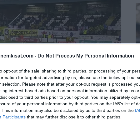
onemkisat.com -
Do Not Process My Personal Information
to opt-out of the sale, sharing to third parties, or processing of your per
formation for targeted advertising by us, please use the below opt-out s
r selection. Please note that after your opt-out request is processed y
S
eing interest-based ads based on personal information utilized by us or
–
disclosed to third parties prior to your opt-out. You may separately opt-
j
losure of your personal information by third parties on the IAB’s list of
a
. This information may also be disclosed by us to third parties on the
IA
Participants
that may further disclose it to other third parties.
22
Su
nuntaina Marinen vierasnurmella FA Cupissa. Eräs
ka
nansa kautta.
ov