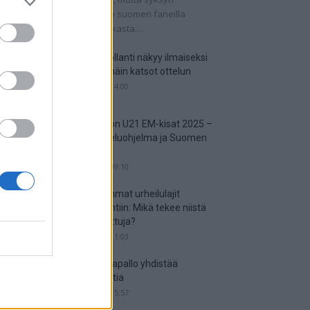
tkaisuottelut kertovat, onko suomen faneilla
alistista unelmoida kisapaikasta....
Suomi-Hollanti näkyy ilmaiseksi
TV:stä – näin katsot ottelun
06.06.2025 14:00
Jalkapallon U21 EM-kisat 2025 –
tässä otteluohjelma ja Suomen
joukkue
18.05.2025 09:10
Suosituimmat urheilulajit
vedonlyöntiin: Mikä tekee niistä
niin suosittuja?
05.05.2025 11:03
Miten jalkapallo yhdistää
kansakuntia
25.04.2025 15:57