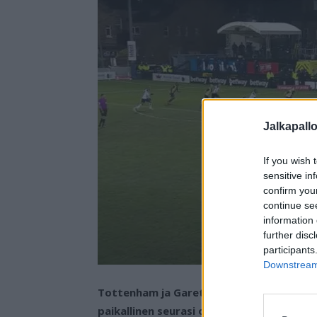
Jalkapall
If you wish 
sensitive in
confirm you
continue se
information 
further disc
participants
Downstream 
Tottenham ja Gareth Bale kohtasivat sun
paikallinen seurasi ottelua kotoaan ikku