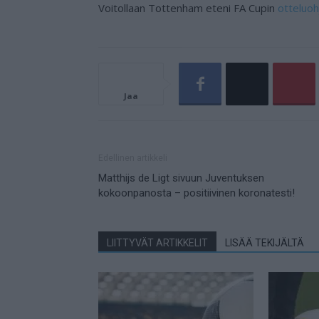
Voitollaan Tottenham eteni FA Cupin
otteluo
Jaa
Edellinen artikkeli
Matthijs de Ligt sivuun Juventuksen
kokoonpanosta – positiivinen koronatesti!
LIITTYVÄT ARTIKKELIT
LISÄÄ TEKIJÄLTÄ