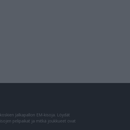
o koskien Jalkapallon EM-kisoja. Löydät
sojen pelipaikat ja mitkä joukkueet ovat