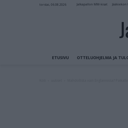
Jalkapallon MM-kisat
Jääkiekon
torstai, 06.08.2026
J
ETUSIVU
OTTELUOHJELMA JA TUL
Koti
uutiset
Mahdollista vain Englannissa? Paikall