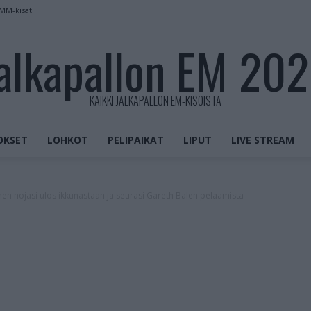
 MM-kisat
alkapallon EM 20
KAIKKI JALKAPALLON EM-KISOISTA
OKSET
LOHKOT
PELIPAIKAT
LIPUT
LIVE STREAM
inen nojasi ulos ikkunastaan ja seurasi Gareth Balen pelaamista