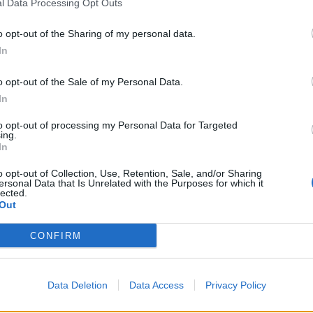
l Data Processing Opt Outs
ra
re
A Cupissa Marinen. Paikallinen
Christopher
nojasi ulos
o opt-out of the Sharing of my personal data.
In
o opt-out of the Sale of my Personal Data.
ut my window. Unreal
pic.twitter.com/iEFCHhMiyu
In
10, 2021
to opt-out of processing my Personal Data for Targeted
ing.
In
suoraan
täältä
.
o opt-out of Collection, Use, Retention, Sale, and/or Sharing
ersonal Data that Is Unrelated with the Purposes for which it
it seurata Gareth Balen otteita suoraan kotoasi käsin,
lected.
Out
glannissa.
CONFIRM
 selkeästi lukemin 0-5, eikä jättänyt paikallisille faneille
tään Tottenhamin joukkueen näkeminen livenä paikallisella
Data Deletion
Data Access
Privacy Policy