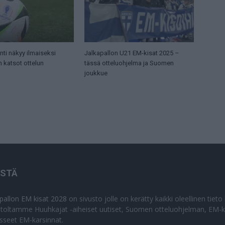
ti näkyy ilmaiseksi
Jalkapallon U21 EM-kisat 2025 –
n katsot ottelun
tässä otteluohjelma ja Suomen
joukkue
ISTÄ
apallon EM kisat 2028
on sivusto jolle on kerätty kaikki oleellinen tiet
stoltamme Huuhkajat -aiheiset uutiset, Suomen otteluohjelman, EM-ki
isseet EM-karsinnat.