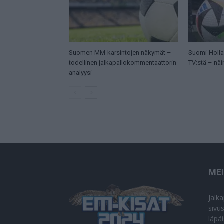
Suomen MM-karsintojen näkymät –
Suomi-Hollan
todellinen jalkapallokommentaattorin
TV:stä – näi
analyysi
ME
Jalk
sivu
läpä