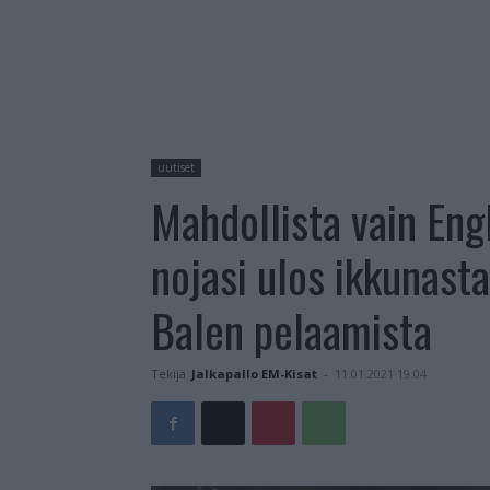
uutiset
Mahdollista vain Eng
nojasi ulos ikkunast
Balen pelaamista
Tekijä
Jalkapallo EM-Kisat
-
11.01.2021 19:04