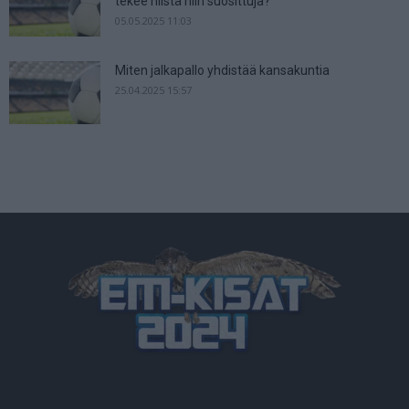
tekee niistä niin suosittuja?
05.05.2025 11:03
Miten jalkapallo yhdistää kansakuntia
25.04.2025 15:57