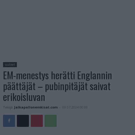
uutiset
EM-menestys herätti Englannin
päättäjät – pubinpitäjät saivat
erikoisluvan
Tekijä
Jalkapallonemkisat.com
-
09.07.2024 00:09