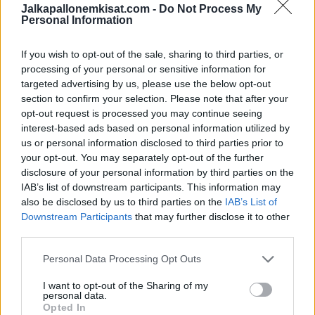
Jalkapallonemkisat.com -
Do Not Process My
Personal Information
Lue myös:
Mieletön paljastus – Englannin maalivahti Jordan
Pickford luki juomapullon kyljestä ohjeita rankkarikisaan
If you wish to opt-out of the sale, sharing to third parties, or
processing of your personal or sensitive information for
targeted advertising by us, please use the below opt-out
section to confirm your selection. Please note that after your
opt-out request is processed you may continue seeing
interest-based ads based on personal information utilized by
us or personal information disclosed to third parties prior to
your opt-out. You may separately opt-out of the further
disclosure of your personal information by third parties on the
IAB’s list of downstream participants. This information may
Edellinen artikkeli
Seuraava artikkeli
also be disclosed by us to third parties on the
IAB’s List of
Mieletön paljastus – Englannin
Jalkapallon EM-kisoihin mieletön
Downstream Participants
that may further disclose it to other
maalivahti Jordan Pickford luki
kombo – toteutuuko 70-
third parties.
juomapullon kyljestä ohjeita
kertoiminen kohde
rankkarikisaan
Personal Data Processing Opt Outs
I want to opt-out of the Sharing of my
personal data.
LIITTYVÄT ARTIKKELIT
LISÄÄ TEKIJÄLTÄ
Opted In