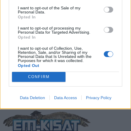
I want to opt-out of the Sale of my
Suomen MM-karsintojen näkymät –
Personal Data.
todellinen jalkapallokommentaattorin
Opted In
analyysi
I want to opt-out of processing my
Personal Data for Targeted Advertising.
Opted In
Suomi-Hollanti näkyy ilmaiseksi TV:stä –
näin katsot ottelun
I want to opt-out of Collection, Use,
Retention, Sale, and/or Sharing of my
Personal Data that Is Unrelated with the
Purposes for which it was collected.
Opted Out
Jalkapallon U21 EM-kisat 2025 – tässä
otteluohjelma ja Suomen joukkue
CONFIRM
Data Deletion
Data Access
Privacy Policy