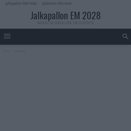
Jalkapallon MM-kisat
Jääkiekon MM-kisat
Jalkapallon EM 2028
KAIKKI JALKAPALLON EM-KISOISTA
Koti
uutiset