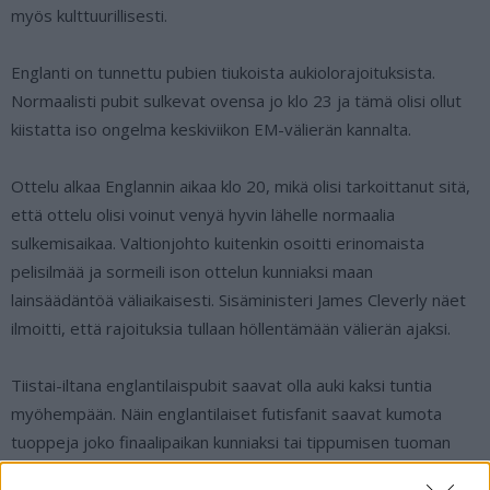
myös kulttuurillisesti.
Englanti on tunnettu pubien tiukoista aukiolorajoituksista.
Normaalisti pubit sulkevat ovensa jo klo 23 ja tämä olisi ollut
kiistatta iso ongelma keskiviikon EM-välierän kannalta.
Ottelu alkaa Englannin aikaa klo 20, mikä olisi tarkoittanut sitä,
että ottelu olisi voinut venyä hyvin lähelle normaalia
sulkemisaikaa. Valtionjohto kuitenkin osoitti erinomaista
pelisilmää ja sormeili ison ottelun kunniaksi maan
lainsäädäntöä väliaikaisesti. Sisäministeri James Cleverly näet
ilmoitti, että rajoituksia tullaan höllentämään välierän ajaksi.
Tiistai-iltana englantilaispubit saavat olla auki kaksi tuntia
myöhempään. Näin englantilaiset futisfanit saavat kumota
tuoppeja joko finaalipaikan kunniaksi tai tippumisen tuoman
pettymyksen huuhtomiseksi aina yhteen asti yöllä.