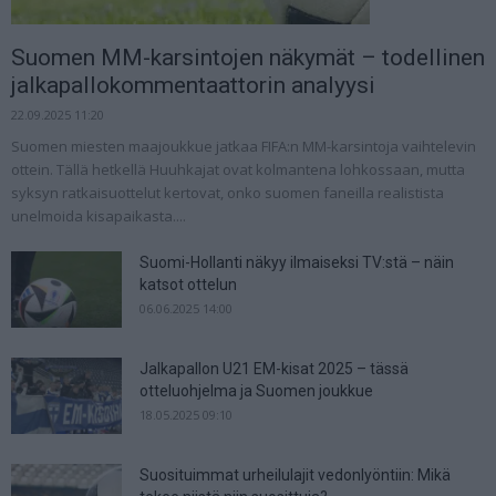
Suomen MM-karsintojen näkymät – todellinen
jalkapallokommentaattorin analyysi
22.09.2025 11:20
Suomen miesten maajoukkue jatkaa FIFA:n MM-karsintoja vaihtelevin
ottein. Tällä hetkellä Huuhkajat ovat kolmantena lohkossaan, mutta
syksyn ratkaisuottelut kertovat, onko suomen faneilla realistista
unelmoida kisapaikasta....
Suomi-Hollanti näkyy ilmaiseksi TV:stä – näin
katsot ottelun
06.06.2025 14:00
Jalkapallon U21 EM-kisat 2025 – tässä
otteluohjelma ja Suomen joukkue
18.05.2025 09:10
Suosituimmat urheilulajit vedonlyöntiin: Mikä