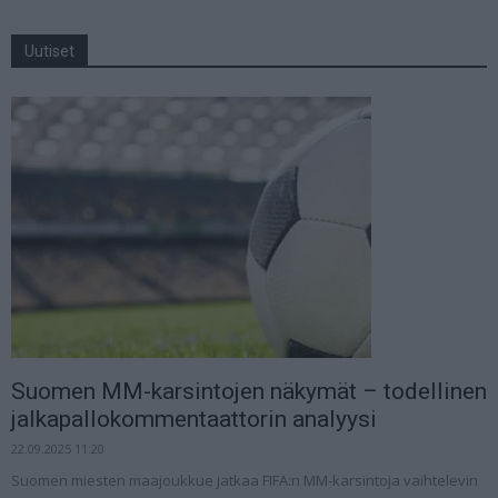
Uutiset
Suomen MM-karsintojen näkymät – todellinen
jalkapallokommentaattorin analyysi
22.09.2025 11:20
Suomen miesten maajoukkue jatkaa FIFA:n MM-karsintoja vaihtelevin