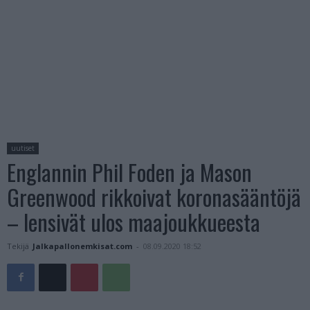
uutiset
Englannin Phil Foden ja Mason
Greenwood rikkoivat koronasääntöjä
– lensivät ulos maajoukkueesta
Tekijä
Jalkapallonemkisat.com
-
08.09.2020 18:52