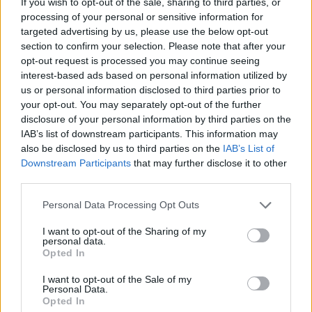
If you wish to opt-out of the sale, sharing to third parties, or
processing of your personal or sensitive information for
targeted advertising by us, please use the below opt-out
section to confirm your selection. Please note that after your
opt-out request is processed you may continue seeing
interest-based ads based on personal information utilized by
us or personal information disclosed to third parties prior to
Edellinen artikkeli
Seuraava artikkeli
your opt-out. You may separately opt-out of the further
disclosure of your personal information by third parties on the
Veikkausliigan elokuun parhaat
Cristiano Ronaldo upotti Ruotsin
IAB’s list of downstream participants. This information may
selvillä – HJK dominoi
– rikkoi samalla komean
also be disclosed by us to third parties on the
IAB’s List of
tähdistökentällistä
rajapyykin
Downstream Participants
that may further disclose it to other
third parties.
LIITTYVÄT ARTIKKELIT
LISÄÄ TEKIJÄLTÄ
Personal Data Processing Opt Outs
I want to opt-out of the Sharing of my
Suomen MM-karsintojen näkymät –
personal data.
todellinen jalkapallokommentaattorin
Opted In
analyysi
I want to opt-out of the Sale of my
Personal Data.
Suomi-Hollanti näkyy ilmaiseksi TV:stä –
Opted In