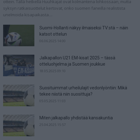
ottein. Tällä hetkellä Huuhkajat ovat kolmantena lohkossaan, mutta
syksyn ratkaisuottelut kertovat, onko suomen faneilla realistista
unelmoida kisapaikasta....
Suomi-Hollanti näkyy ilmaiseksi TV:stä – näin
katsot ottelun
06.06.2025 14:00
Jalkapallon U21 EM-kisat 2025 – tässä
otteluohjelma ja Suomen joukkue
18.05.2025 09:10
Suosituimmat urheilulajit vedonlyöntiin: Mikä
tekee niistä niin suosittuja?
05.05.2025 11:03
Miten jalkapallo yhdistää kansakuntia
25.04.2025 15:57