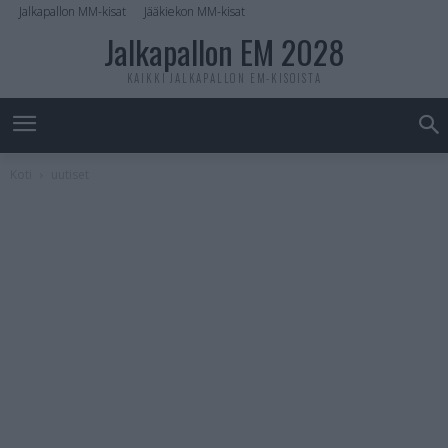
Jalkapallon MM-kisat
Jääkiekon MM-kisat
Jalkapallon EM 2028
KAIKKI JALKAPALLON EM-KISOISTA
Koti
uutiset