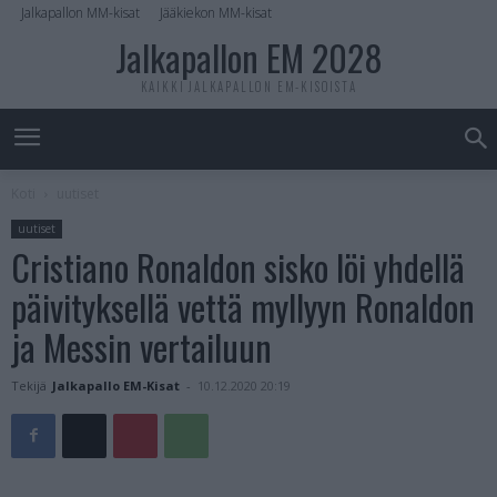
Jalkapallon MM-kisat
Jääkiekon MM-kisat
Jalkapallon EM 2028
KAIKKI JALKAPALLON EM-KISOISTA
Koti
uutiset
uutiset
Cristiano Ronaldon sisko löi yhdellä
päivityksellä vettä myllyyn Ronaldon
ja Messin vertailuun
Tekijä
Jalkapallo EM-Kisat
-
10.12.2020 20:19