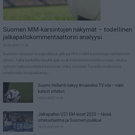
Suomen MM-karsintojen näkymät – todellinen
jalkapallokommentaattorin analyysi
22.09.2025 11:20
Suomen miesten maajoukkue jatkaa FIFA:n MM-karsintoja vaihtelevin
ottein. Tällä hetkellä Huuhkajat ovat kolmantena lohkossaan, mutta
syksyn ratkaisuottelut kertovat, onko suomen faneilla realistista
unelmoida kisapaikasta....
Suomi-Hollanti näkyy ilmaiseksi TV:stä – näin
katsot ottelun
06.06.2025 14:00
Jalkapallon U21 EM-kisat 2025 – tässä
otteluohjelma ja Suomen joukkue
18.05.2025 09:10