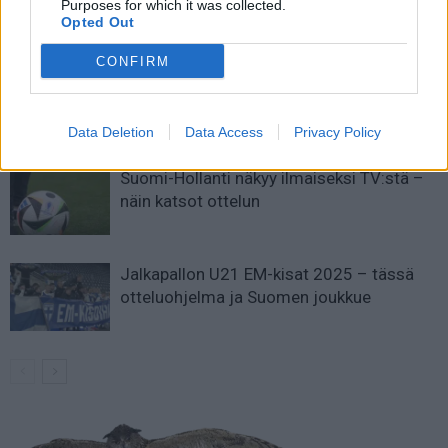
Purposes for which it was collected.
Opted Out
LIITTYVÄT ARTIKKELIT
LISÄÄ TEKIJÄLTÄ
CONFIRM
Suomen MM-karsintojen näkymät –
todellinen jalkapallokommentaattorin
analyysi
Data Deletion
Data Access
Privacy Policy
Suomi-Hollanti näkyy ilmaiseksi TV:stä –
näin katsot ottelun
Jalkapallon U21 EM-kisat 2025 – tässä
otteluohjelma ja Suomen joukkue