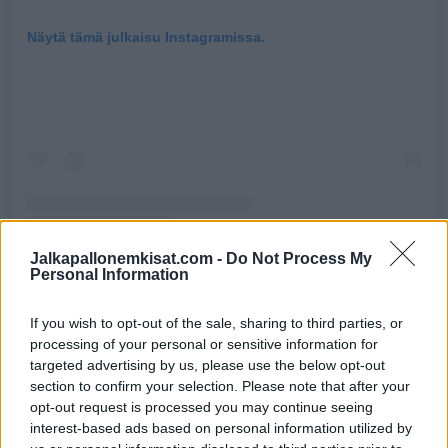
Näytä tämä julkaisu Instagramissa.
Jalkapallonemkisat.com -
Do Not Process My
Personal Information
Henkilön Elma Aveiro (@elma_oficial) jakama julkaisu
If you wish to opt-out of the sale, sharing to third parties, or
processing of your personal or sensitive information for
targeted advertising by us, please use the below opt-out
section to confirm your selection. Please note that after your
Jos julkaisu ei näy laitteellasi, voit katsoa sen
täältä
.
opt-out request is processed you may continue seeing
interest-based ads based on personal information utilized by
Kuvassa Lionel Messi on polvillaan Cristiano Ronaldon edessä.