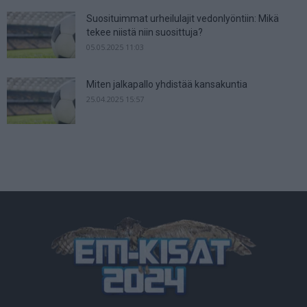
Suosituimmat urheilulajit vedonlyöntiin: Mikä
tekee niistä niin suosittuja?
05.05.2025 11:03
Miten jalkapallo yhdistää kansakuntia
25.04.2025 15:57