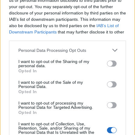
us or personal information disclosed to third parties prior to
Ei varmastikaan ole tarpeen sen kummemmin selitellä, mitä
your opt-out. You may separately opt-out of the further
disclosure of your personal information by third parties on the
tällä kuvalla mahdetaan symbolisoida.
IAB’s list of downstream participants. This information may
also be disclosed by us to third parties on the
IAB’s List of
Lue myös:
Mestarien liigan lohkovaihe saatu pakettiin – nämä
Downstream Participants
that may further disclose it to other
joukkueet jatkavat
third parties.
Personal Data Processing Opt Outs
I want to opt-out of the Sharing of my
personal data.
Opted In
I want to opt-out of the Sale of my
Personal Data.
Opted In
Edellinen artikkeli
Seuraava artikkeli
I want to opt-out of processing my
Personal Data for Targeted Advertising.
Mestarien liigan lohkovaihe
Nikolai Alho siirtyy ulkomaille
Opted In
saatu pakettiin – nämä
joukkueet jatkavat
I want to opt-out of Collection, Use,
Retention, Sale, and/or Sharing of my
Personal Data that Is Unrelated with the