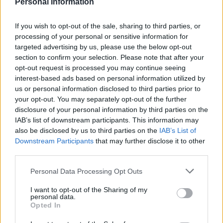
Personal Information
euron palkintopotti.
Lisätiedot veikkauskisasta löydät
täältä!
If you wish to opt-out of the sale, sharing to third parties, or
processing of your personal or sensitive information for
targeted advertising by us, please use the below opt-out
section to confirm your selection. Please note that after your
opt-out request is processed you may continue seeing
interest-based ads based on personal information utilized by
us or personal information disclosed to third parties prior to
your opt-out. You may separately opt-out of the further
disclosure of your personal information by third parties on the
IAB’s list of downstream participants. This information may
Edellinen artikkeli
Seuraava artikkeli
also be disclosed by us to third parties on the
IAB’s List of
Vihje EM-kisoihin: Itävalta –
900€ riskittä rintataskuun, mikäli
Downstream Participants
that may further disclose it to other
Turkki | 2.7. klo 22:00
Cristiano Ronaldo osuu jollain
third parties.
ihmeen kaupalla vapaapotkusta
Personal Data Processing Opt Outs
I want to opt-out of the Sharing of my
LIITTYVÄT ARTIKKELIT
LISÄÄ TEKIJÄLTÄ
personal data.
Opted In
Suomen MM-karsintojen näkymät –