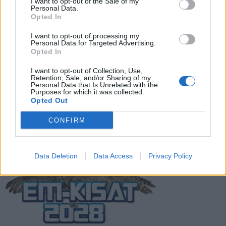
I want to opt-out of the Sale of my
todellinen jalkapallokommentaattorin
Personal Data.
analyysi
Opted In
I want to opt-out of processing my
Suomi-Hollanti näkyy ilmaiseksi TV:stä –
Personal Data for Targeted Advertising.
Opted In
näin katsot ottelun
I want to opt-out of Collection, Use,
Retention, Sale, and/or Sharing of my
Personal Data that Is Unrelated with the
Jalkapallon U21 EM-kisat 2025 – tässä
Purposes for which it was collected.
Opted Out
otteluohjelma ja Suomen joukkue
CONFIRM
Data Deletion
Data Access
Privacy Policy