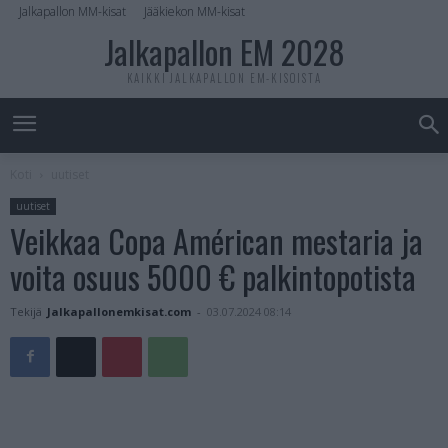
Jalkapallon MM-kisat
Jääkiekon MM-kisat
Jalkapallon EM 2028
KAIKKI JALKAPALLON EM-KISOISTA
Koti
uutiset
uutiset
Veikkaa Copa Américan mestaria ja
voita osuus 5000 € palkintopotista
Tekijä
Jalkapallonemkisat.com
-
03.07.2024 08:14