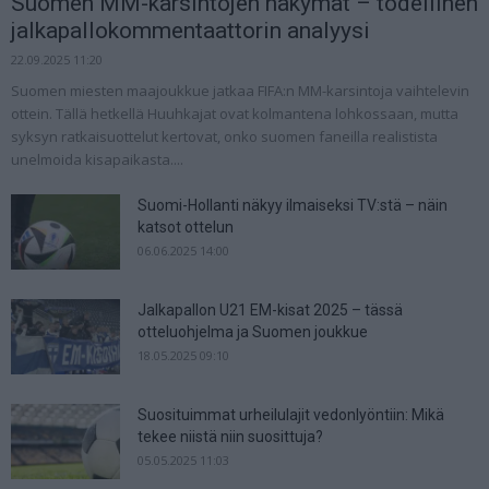
Suomen MM-karsintojen näkymät – todellinen
jalkapallokommentaattorin analyysi
22.09.2025 11:20
Suomen miesten maajoukkue jatkaa FIFA:n MM-karsintoja vaihtelevin
ottein. Tällä hetkellä Huuhkajat ovat kolmantena lohkossaan, mutta
syksyn ratkaisuottelut kertovat, onko suomen faneilla realistista
unelmoida kisapaikasta....
Suomi-Hollanti näkyy ilmaiseksi TV:stä – näin
katsot ottelun
06.06.2025 14:00
Jalkapallon U21 EM-kisat 2025 – tässä
otteluohjelma ja Suomen joukkue
18.05.2025 09:10
Suosituimmat urheilulajit vedonlyöntiin: Mikä
tekee niistä niin suosittuja?
05.05.2025 11:03