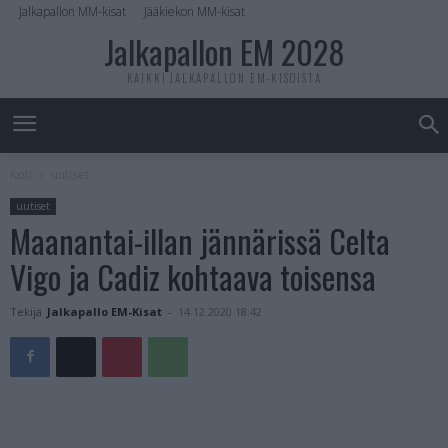
Jalkapallon MM-kisat
Jääkiekon MM-kisat
Jalkapallon EM 2028
KAIKKI JALKAPALLON EM-KISOISTA
Koti
uutiset
uutiset
Maanantai-illan jännärissä Celta
Vigo ja Cadiz kohtaava toisensa
Tekijä
Jalkapallo EM-Kisat
-
14.12.2020 18:42