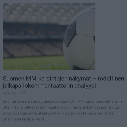
Suomen MM-karsintojen näkymät – todellinen
jalkapallokommentaattorin analyysi
22.09.2025 11:20
Suomen miesten maajoukkue jatkaa FIFA:n MM-karsintoja vaihtelevin
ottein. Tällä hetkellä Huuhkajat ovat kolmantena lohkossaan, mutta
syksyn ratkaisuottelut kertovat, onko suomen faneilla realistista
unelmoida kisapaikasta....