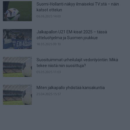
Suomi-Hollanti näkyy ilmaiseksi TV:stä – näin
katsot ottelun
06.06.2025 14:00
Jalkapallon U21 EM-kisat 2025 – tässä
otteluohjelma ja Suomen joukkue
18.05.2025 09:10
Suosituimmat urheilulajit vedonlyöntiin: Mikä
tekee niistä niin suosittuja?
05.05.2025 11:03
Miten jalkapallo yhdistää kansakuntia
25.04.2025 15:57