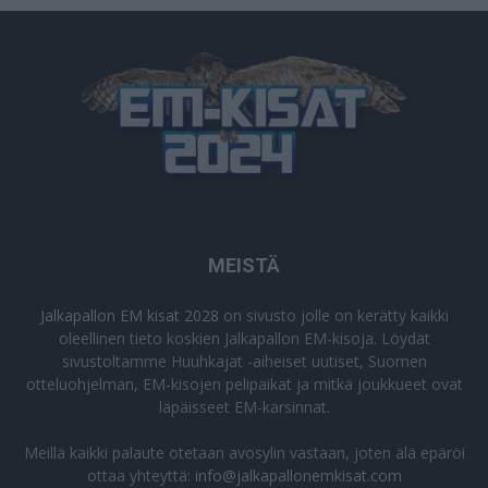
MEISTÄ
Jalkapallon EM kisat 2028
on sivusto jolle on kerätty kaikki
oleellinen tieto koskien Jalkapallon EM-kisoja. Löydät
sivustoltamme Huuhkajat -aiheiset uutiset, Suomen
otteluohjelman, EM-kisojen pelipaikat ja mitkä joukkueet ovat
läpäisseet EM-karsinnat.
Meillä kaikki palaute otetaan avosylin vastaan, joten älä epäröi
ottaa yhteyttä:
info@jalkapallonemkisat.com