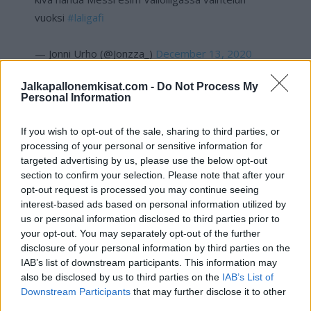
vuoksi
#laligafi
— Jonni Urho (@Jonzza_)
December 13, 2020
Jalkapallonemkisat.com -
Do Not Process My
Jos twiitti ei näy laitteellasi, voit katsoa twiitin
täältä
.
Personal Information
Celta Vigon ja Cadizin välinen kamppailu alkaa tänään kello
If you wish to opt-out of the sale, sharing to third parties, or
22:00.
processing of your personal or sensitive information for
targeted advertising by us, please use the below opt-out
section to confirm your selection. Please note that after your
Lue myös:
Suomesta jalkapalloyhteiskunta? Jalkapallo jälleen
opt-out request is processed you may continue seeing
vahvasti esillä tulevassa Urheilugaalassa!
interest-based ads based on personal information utilized by
us or personal information disclosed to third parties prior to
your opt-out. You may separately opt-out of the further
disclosure of your personal information by third parties on the
IAB’s list of downstream participants. This information may
also be disclosed by us to third parties on the
IAB’s List of
Downstream Participants
that may further disclose it to other
third parties.