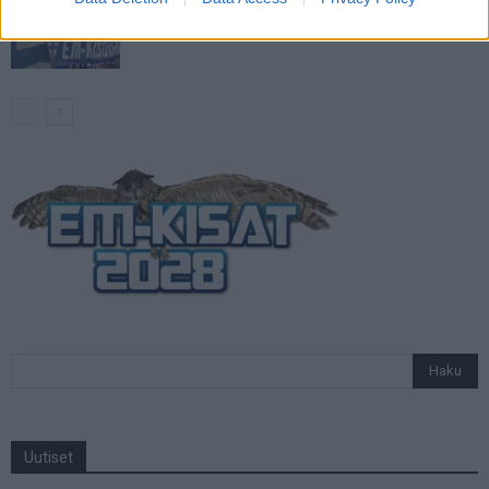
Jalkapallon U21 EM-kisat 2025 – tässä
otteluohjelma ja Suomen joukkue
Uutiset