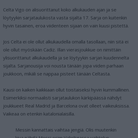
Celta Vigo on alisuorittanut koko alkukauden ajan ja se
löytyykin sarjataulukosta vasta sijalta 17. Sarja on kuitenkin
hyvin tasainen, eroa viidenteen sijaan on vain kuusi pistettä.
Jos Celta ei ole ollut alkukaudella omalla tasollaan, niin sitä ei
ole ollut myöskään Cadiz. Illan vierasjoukkue on nimittäin
ylisuorittanut alkukaudella ja se löytyykin sarjan kuudennelta
sijalta. Sarjanousija voi nousta tänään jopa viiden parhaan
joukkoon, mikäli se nappaa pisteet tänään Celtasta.
Kausi on kaiken kaikkiaan ollut toistaiseksi hyvin kummallinen.
Esimerkiksi normaalisti sarjataulukon kärkipäässä nähdyt
joukkueet Real Madrid ja Barcelona ovat olleet vaikeuksissa.
Vaikeaa on etenkin katalonialaisilla.
Messin kannattais vaihtaa jengiä. Olis muutenkin
kiva nähdä Messi esim Valioliigassa vaihtelun