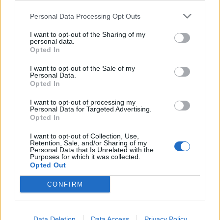
Personal Data Processing Opt Outs
Edellinen artikkeli
Seuraava artikkeli
I want to opt-out of the Sharing of my
Suomesta
Mestarien liigan parit
personal data.
jalkapalloyhteiskunta? Jalkapallo
ensimmäiselle
Opted In
jälleen vahvasti esillä tulevassa
pudotuspelikierrokselle selvillä
Urheilugaalassa!
I want to opt-out of the Sale of my
Personal Data.
Opted In
I want to opt-out of processing my
LIITTYVÄT ARTIKKELIT
LISÄÄ TEKIJÄLTÄ
Personal Data for Targeted Advertising.
Opted In
Suomen MM-karsintojen näkymät –
I want to opt-out of Collection, Use,
todellinen jalkapallokommentaattorin
Retention, Sale, and/or Sharing of my
Personal Data that Is Unrelated with the
analyysi
Purposes for which it was collected.
Opted Out
Suomi-Hollanti näkyy ilmaiseksi TV:stä –
CONFIRM
näin katsot ottelun
Data Deletion
Data Access
Privacy Policy