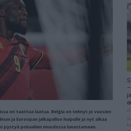
S
–
j
a
22
ssa on taattua laatua. Belgia on tehnyt jo vuosien
Su
lman ja Euroopan jalkapallon huipulle ja nyt alkaa
ka
täisi pystyä pokaalien muodossa lunastamaan.
ov