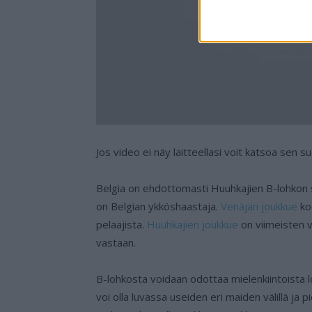
Jos video ei näy laitteellasi voit katsoa sen 
Belgia on ehdottomasti Huuhkajien B-lohkon s
on Belgian ykköshaastaja.
Venäjän joukkue
ko
pelaajista.
Huuhkajien joukkue
on viimeisten v
vastaan.
B-lohkosta voidaan odottaa mielenkiintoista l
voi olla luvassa useiden eri maiden välillä ja 