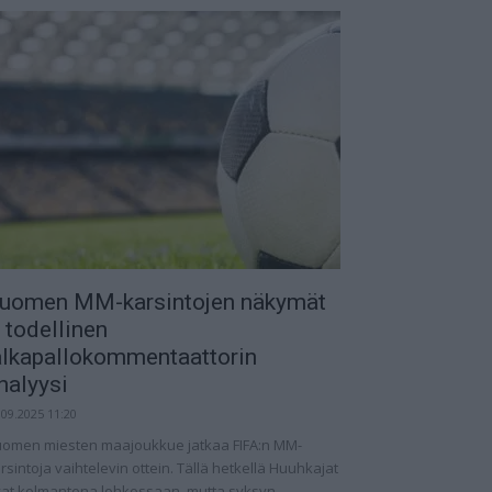
uomen MM-karsintojen näkymät
 todellinen
alkapallokommentaattorin
nalyysi
.09.2025 11:20
omen miesten maajoukkue jatkaa FIFA:n MM-
rsintoja vaihtelevin ottein. Tällä hetkellä Huuhkajat
at kolmantena lohkossaan, mutta syksyn