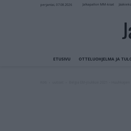
Jalkapallon MM-kisat
Jääkiek
perjantai, 07.08.2026
J
ETUSIVU
OTTELUOHJELMA JA TUL
Koti
uutiset
Belgia EM-joukkue 2021 – Huuhkajien