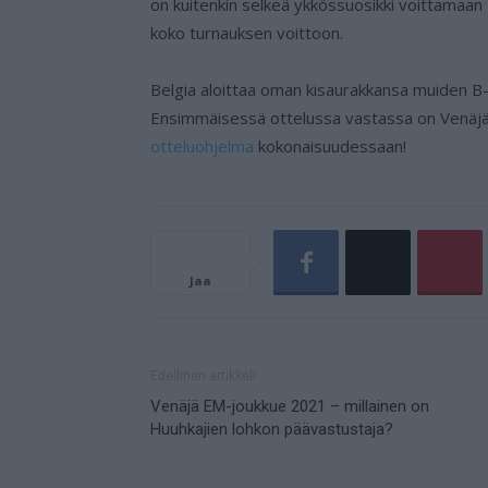
on kuitenkin selkeä ykkössuosikki voittamaan 
koko turnauksen voittoon.
Belgia aloittaa oman kisaurakkansa muiden B-
Ensimmäisessä ottelussa vastassa on Venäjä.
otteluohjelma
kokonaisuudessaan!
Jaa
Edellinen artikkeli
Venäjä EM-joukkue 2021 – millainen on
Huuhkajien lohkon päävastustaja?