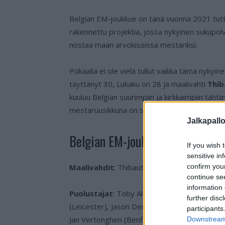
Belgian EM-joukkue on tänä vuonna 2021 tutt
rakennettu projektia, jossa nykyinen sukupol
nostaa maan arvokisoissa mestariksi.
Pokaalia ei ole vielä tullut vaikka tämä nykyi
täyttänyt 30, Lukaku on 28 ja maalivahti
Thib
kuuluu Belgian suurimpiin ja kirkkaimpiin täht
mestaruusikkuna on siis viimeisiä vuosiaan av
Jalkapall
Belgian EM-joukkue 2021:
If you wish 
sensitive in
confirm you
Maalivahdit
: Thibaut Courtois (Real Madrid
continue se
information 
Puolustajat
: Toby Alderweireld (Tottenham
further disc
(Leicester), Jason Denayer (Lyon), Thomas 
participants
Jan Vertonghen (Benfica)
Downstream 