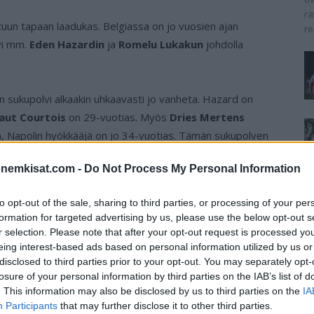
ra
uun tapaan laadukas. Belgiassa on jo vuosien ajan
re
vi mm.
Eden Hazardin
ja
Romelu Lukakun
johdolla
nen sukupolvi alkaakin uhkaavasti jo vanheta. Hazard on
aut Courtois
on 29-vuotias. Myös
Dries Mertens
iin, Napolin hyökkääjä on jo 34-vuotias. Tämän sukupolven
oinna.
onemkisat.com -
Do Not Process My Personal Information
to opt-out of the sale, sharing to third parties, or processing of your per
formation for targeted advertising by us, please use the below opt-out s
r selection. Please note that after your opt-out request is processed y
), Simon Mignolet (Club Brugge), Matz Sels (Strasbourg)
eing interest-based ads based on personal information utilized by us or
disclosed to third parties prior to your opt-out. You may separately opt-
), Dedryck Boyata (Hertha Berlin), Timothy Castagne
losure of your personal information by third parties on the IAB’s list of
Meunier (Dortmund), Thomas Vermaelen (Vissel Kobe),
. This information may also be disclosed by us to third parties on the
IA
Participants
that may further disclose it to other third parties.