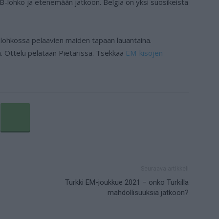
B-lohko ja etenemään jatkoon. Belgia on yksi suosikeista
lohkossa pelaavien maiden tapaan lauantaina.
 Ottelu pelataan Pietarissa. Tsekkaa
EM-kisojen
Seuraava artikkeli
Turkki EM-joukkue 2021 – onko Turkilla
mahdollisuuksia jatkoon?