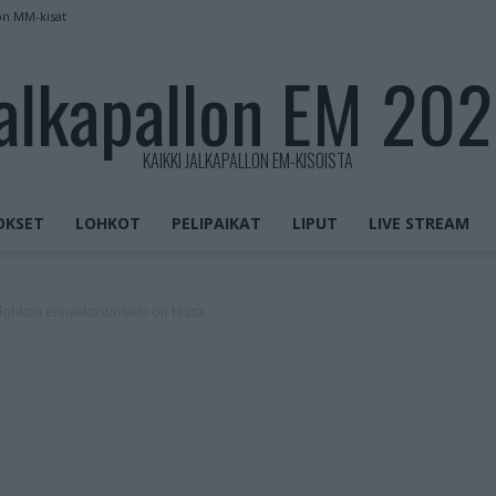
on MM-kisat
alkapallon EM 20
KAIKKI JALKAPALLON EM-KISOISTA
OKSET
LOHKOT
PELIPAIKAT
LIPUT
LIVE STREAM
 lohkon ennakkosuosikki on tässä