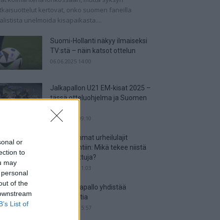
tkaisuottelut kertovat, onko suomen faneilla
alistista unelmoida kisapaikasta....
Suomi-Hollanti näkyy ilmaiseksi
TV:stä – näin katsot ottelun
06.06.2025 14:00
Jalkapallon U21 EM-kisat 2025 –
tässä otteluohjelma ja Suomen
joukkue
18.05.2025 09:10
Suosituimmat urheilulajit
sonal or
vedonlyöntiin: Mikä tekee niistä
ection to
niin suosittuja?
ou may
05.05.2025 11:03
 personal
out of the
Miten jalkapallo yhdistää
 downstream
kansakuntia
B’s List of
25.04.2025 15:57