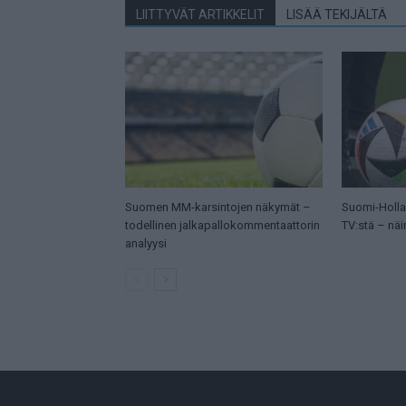
LIITTYVÄT ARTIKKELIT
LISÄÄ TEKIJÄLTÄ
Suomen MM-karsintojen näkymät –
Suomi-Hollan
todellinen jalkapallokommentaattorin
TV:stä – näi
analyysi