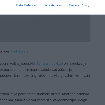
Data Deletion
Data Access
Privacy Policy
suoraan
Youtubesta
.
uurin voittajasuosikki.
Tanskan joukkue
on laadukas ja
ostuu suurilta osin maan laadukkaan pääsarjan
uosien aikana näyttänyt olevansa yllätysvalmis ketä vain
ohkoa, eikä pelkästään suomalaisittain. Ristiinpelaamista
pienet marginaalit voivat ratkaista jatkoonmenijät. Belgia