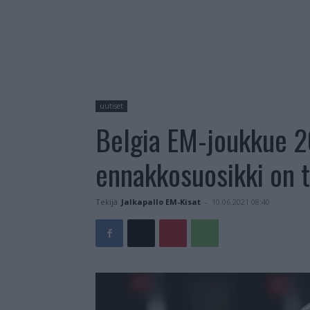
uutiset
Belgia EM-joukkue 2
ennakkosuosikki on 
Tekijä
Jalkapallo EM-Kisat
-
10.06.2021 08:40