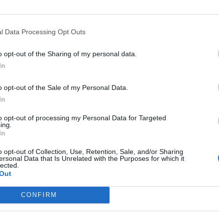
l Başakşehir), Yannick Carrasco (Atlético Madrid), Kevin
l Data Processing Opt Outs
ncker (Wolves), Eden Hazard (Real Madrid), Thorgan
, Youri Tielemans (Leicester), Hans Vanaken (Club
o opt-out of the Sharing of my personal data.
In
e), Christian Benteke (Crystal Palace), Jeremy Doku
o opt-out of the Sale of my Personal Data.
 Mertens (Napoli), Leandro Trossard (Brighton)
In
to opt-out of processing my Personal Data for Targeted
ing.
In
o opt-out of Collection, Use, Retention, Sale, and/or Sharing
ersonal Data that Is Unrelated with the Purposes for which it
lected.
Out
CONFIRM